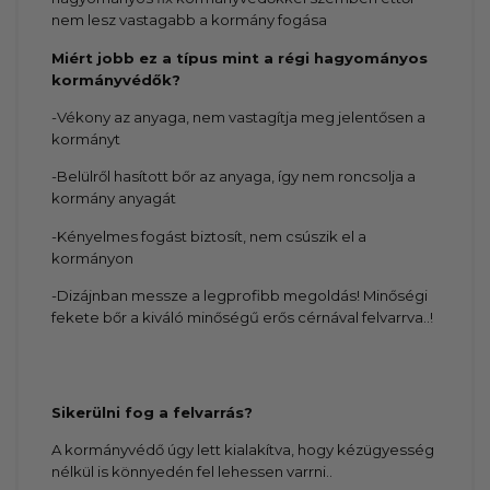
nem lesz vastagabb a kormány fogása
Miért jobb ez a típus mint a régi hagyományos
kormányvédők?
-Vékony az anyaga, nem vastagítja meg jelentősen a
kormányt
-Belülről hasított bőr az anyaga, így nem roncsolja a
kormány anyagát
-Kényelmes fogást biztosít, nem csúszik el a
kormányon
-Dizájnban messze a legprofibb megoldás! Minőségi
fekete bőr a kiváló minőségű erős cérnával felvarrva..!
Sikerülni fog a felvarrás?
A kormányvédő úgy lett kialakítva, hogy kézügyesség
nélkül is könnyedén fel lehessen varrni..