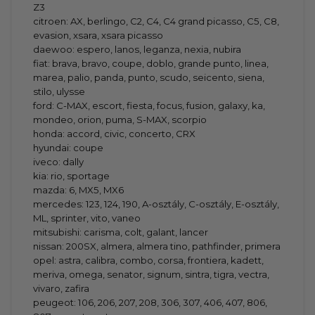
Z3
citroen: AX, berlingo, C2, C4, C4 grand picasso, C5, C8,
evasion, xsara, xsara picasso
daewoo: espero, lanos, leganza, nexia, nubira
fiat: brava, bravo, coupe, doblo, grande punto, linea,
marea, palio, panda, punto, scudo, seicento, siena,
stilo, ulysse
ford: C-MAX, escort, fiesta, focus, fusion, galaxy, ka,
mondeo, orion, puma, S-MAX, scorpio
honda: accord, civic, concerto, CRX
hyundai: coupe
iveco: dally
kia: rio, sportage
mazda: 6, MX5, MX6
mercedes: 123, 124, 190, A-osztály, C-osztály, E-osztály,
ML, sprinter, vito, vaneo
mitsubishi: carisma, colt, galant, lancer
nissan: 200SX, almera, almera tino, pathfinder, primera
opel: astra, calibra, combo, corsa, frontiera, kadett,
meriva, omega, senator, signum, sintra, tigra, vectra,
vivaro, zafira
peugeot: 106, 206, 207, 208, 306, 307, 406, 407, 806,