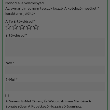
Mondd el a véleményed
Az e-mail címet nem tesszük közzé.
A kötelező mezőket
*
karakterrel jelöltük
A Te Értékelésed
*
Értékelésed
*
Név
*
E-Mail
*
A Nevem, E-Mail Címem, És Weboldalcímem Mentése A
Böngészőben A Következő Hozzászólásomhoz.