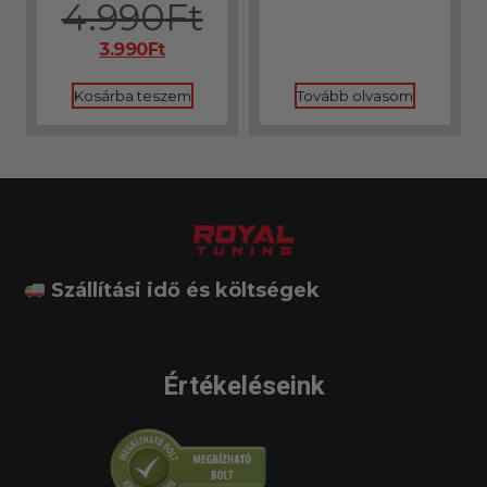
4.990
Ft
Értékelés:
4.80
/ 5
3.990
Ft
Kosárba teszem
Tovább olvasom
Szállítási idő és költségek
Értékeléseink