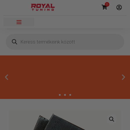
0
Másnapi kézbesítés
Gyors rendelésfeldolgozással segítünk, hogy hamar