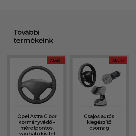
További
termékeink
Akció!
Akció!
Opel Astra G bőr
Csajos autós
kormányvédő –
kiegészítő
méretpontos,
csomag
varrható kivitel