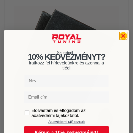
Szeretnél...
10% KEDVEZMÉNYT?
Iratkozz fel hírleveleünkre és azonnal a
tiéd!
Név
Email
GDPR
Elolvastam és elfogadom az
adatvédelmi tájékoztatót.
Adatvédelmi tájékoztató
Kérem a 10% kedvezményt!