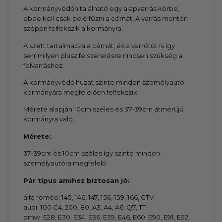
A kormányvédőn található egy alapvarrás körbe,
ebbe kell csak bele fűzni a cérnát. A varrás mentén
szépen felfekszik a kormányra.
A szett tartalmazza a cérnát, és a varrótűt is így
semmilyen plusz felszerelésre nincsen szükség a
felvarráshoz.
A kormányvédő huzat szinte minden személyautó
kormányára megfelelően felfekszik
Mérete alapján 10cm széles és 37-39cm átmérújű
kormányra való.
Mérete:
37-39cm és 10cm széles így szinte minden
személyautóra megfelelő
Pár típus amihez biztosan jó:
alfa romeo: 145, 146, 147, 156, 159, 166, GTV
audi: 100 C4, 200, 80, A3, A4, A6, Q7, TT
bmw: E28, E30, E34, E36, E39, E46, E60, E90, E91, E92,