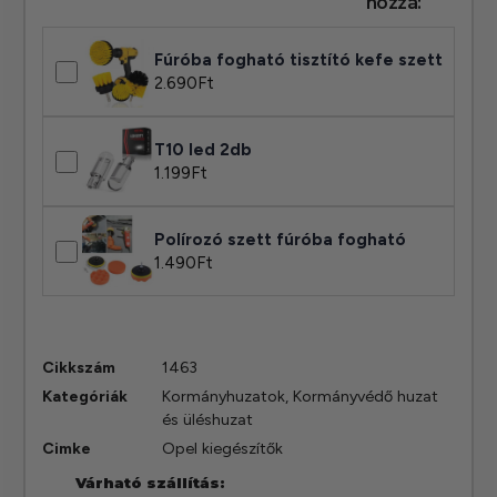
hozzá:
Fúróba fogható tisztító kefe szett
2.690
Ft
T10 led 2db
1.199
Ft
Polírozó szett fúróba fogható
1.490
Ft
Cikkszám
1463
Kategóriák
Kormányhuzatok
,
Kormányvédő huzat
és üléshuzat
Cimke
Opel kiegészítők
Várható szállítás: