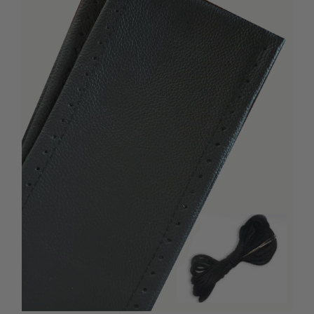
kézhez kapd a csomagod.