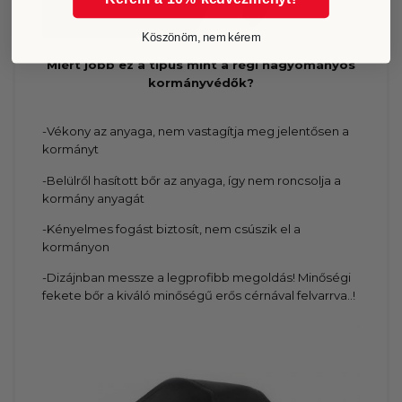
Köszönöm, nem kérem
Miért jobb ez a típus mint a régi hagyományos
kormányvédők?
-Vékony az anyaga, nem vastagítja meg jelentősen a
kormányt
-Belülről hasított bőr az anyaga, így nem roncsolja a
kormány anyagát
-Kényelmes fogást biztosít, nem csúszik el a
kormányon
-Dizájnban messze a legprofibb megoldás! Minőségi
fekete bőr a kiváló minőségű erős cérnával felvarrva..!