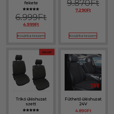
9.870
Ft
fekete
7.290
Ft
6.999
Ft
Értékelés:
5.00
/ 5
4.999
Ft
Kosárba teszem
Kosárba teszem
Akció!
Trikó üléshuzat
Fűthető üléshuzat
szett
24V
4.890
Ft