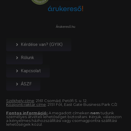
Árukereső.hu
Kérdése van? (GYIK)
Rólunk
Kapcsolat
ÁSZF
Székhely címe
: 2161 Csomád, Petőfi S. u. 12.
Központi raktár címe
: 2151 Fót, East Gate Business Park C/2
Fontos információ:
A megadott címeken
nem
tudunk
személyes átvételi lehetőséget biztosítani. Kérjük, válasszon
a kényelmes házhozszállítási vagy csomagpontra szállítási
lehetőségek közül.