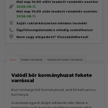
Mai nap 14:00 előtt leadott rendelés esetén:
2026.08.11.
Mai nap 14:00 után leadott rendelés esetén:
2026.08.11.
Saját raktárkészleten minden termék!
Ügyfélszolgálatunkra mindig számíthatsz!
Nem vagy elégedett? Visszaküldheted!
Leírás
További információk
Szállítási & Fizetési információk
Valódi bőr kormányhuzat fekete
varrással
Kivó minőségű bőr kormányhuzat, amit fel kell varrni a
kormányra
A varrással egyedi dizájnt adhatunk neki, illetve a
hagyományos fix kormányvédőkkel szemben ettől