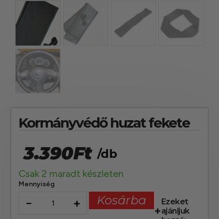
Kormányvédő huzat fekete
3.390
Ft
/db
Csak 2 maradt készleten
Mennyiség
Kosárba
−
+
Ezeket
ajánljuk