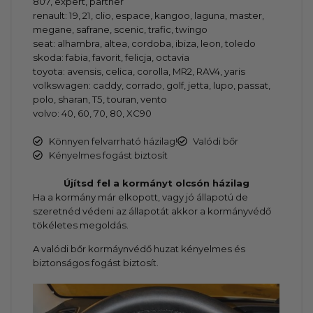
807, expert, partner
renault: 19, 21, clio, espace, kangoo, laguna, master,
megane, safrane, scenic, trafic, twingo
seat: alhambra, altea, cordoba, ibiza, leon, toledo
skoda: fabia, favorit, felicja, octavia
toyota: avensis, celica, corolla, MR2, RAV4, yaris
volkswagen: caddy, corrado, golf, jetta, lupo, passat,
polo, sharan, T5, touran, vento
volvo: 40, 60, 70, 80, XC90
Könnyen felvarrható házilag!
Valódi bőr
Kényelmes fogást biztosít
Újítsd fel a kormányt olcsón házilag
Ha a kormány már elkopott, vagy jó állapotú de
szeretnéd védeni az állapotát akkor a kormányvédő
tökéletes megoldás.
A valódi bőr kormáynvédő huzat kényelmes és
biztonságos fogást biztosít.