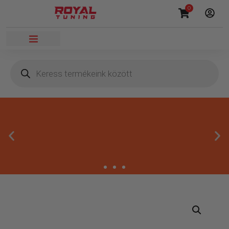
0
Megbízható termékek
Kínálatunkban kizárólag olyan termékek