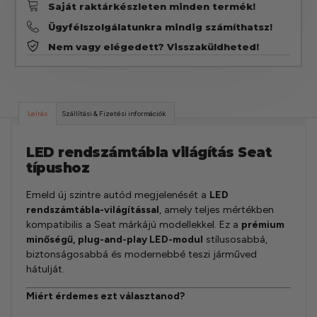
Saját raktárkészleten minden termék!
Ügyfélszolgálatunkra mindig számíthatsz!
Nem vagy elégedett? Visszaküldheted!
Leírás
Szállítási & Fizetési információk
LED rendszámtábla világítás Seat
típushoz
Emeld új szintre autód megjelenését a
LED
rendszámtábla-világítással
, amely teljes mértékben
kompatibilis a Seat márkájú modellekkel. Ez a
prémium
minőségű, plug-and-play LED-modul
stílusosabbá,
biztonságosabbá és modernebbé teszi járműved
hátulját.
Miért érdemes ezt választanod?