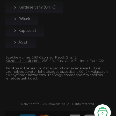
Kérdése van? (GYIK)
Rólunk
Kapcsolat
ÁSZF
Székhely címe
: 2161 Csomád, Petőfi S. u. 12.
Központi raktár címe
: 2151 Fót, East Gate Business Park C/2
Fontos információ:
A megadott címeken
nem
tudunk
személyes átvételi lehetőséget biztosítani. Kérjük, válasszon
a kényelmes házhozszállítási vagy csomagpontra szállítási
lehetőségek közül.
Copyright © 2025 Royaltuning, All rights reserved.
0