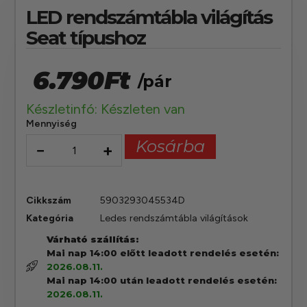
LED rendszámtábla világítás
Seat típushoz
6.790
Ft
/pár
Készletinfó: Készleten van
Mennyiség
Kosárba
−
+
Cikkszám
5903293045534D
Kategória
Ledes rendszámtábla világítások
Várható szállítás:
Mai nap 14:00 előtt leadott rendelés esetén:
2026.08.11.
Mai nap 14:00 után leadott rendelés esetén:
2026.08.11.