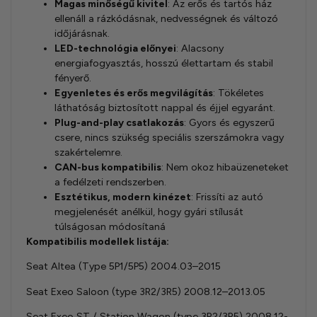
Magas minőségű kivitel
: Az erős és tartós ház
ellenáll a rázkódásnak, nedvességnek és változó
időjárásnak.
LED-technológia előnyei
: Alacsony
energiafogyasztás, hosszú élettartam és stabil
fényerő.
Egyenletes és erős megvilágítás
: Tökéletes
láthatóság biztosított nappal és éjjel egyaránt.
Plug-and-play csatlakozás
: Gyors és egyszerű
csere, nincs szükség speciális szerszámokra vagy
szakértelemre.
CAN-bus kompatibilis
: Nem okoz hibaüzeneteket
a fedélzeti rendszerben.
Esztétikus, modern kinézet
: Frissíti az autó
megjelenését anélkül, hogy gyári stílusát
túlságosan módosítaná
Kompatibilis modellek listája:
Seat Altea (Type 5P1/5P5) 2004.03–2015
Seat Exeo Saloon (type 3R2/3R5) 2008.12–2013.05
Seat Exeo ST / Station Wagon (type 3R2/3R5) 2008.12-