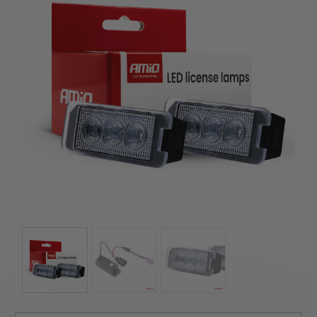
szerepelnek, amelyekben mi is bízunk.