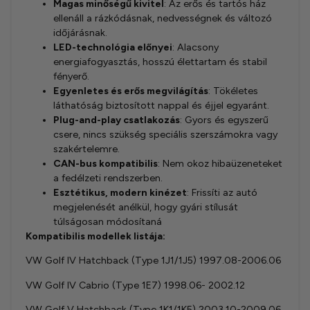
Magas minőségű kivitel
: Az erős és tartós ház
ellenáll a rázkódásnak, nedvességnek és változó
időjárásnak.
LED-technológia előnyei
: Alacsony
energiafogyasztás, hosszú élettartam és stabil
fényerő.
Egyenletes és erős megvilágítás
: Tökéletes
láthatóság biztosított nappal és éjjel egyaránt.
Plug-and-play csatlakozás
: Gyors és egyszerű
csere, nincs szükség speciális szerszámokra vagy
szakértelemre.
CAN-bus kompatibilis
: Nem okoz hibaüzeneteket
a fedélzeti rendszerben.
Esztétikus, modern kinézet
: Frissíti az autó
megjelenését anélkül, hogy gyári stílusát
túlságosan módosítaná
Kompatibilis modellek listája:
VW Golf IV Hatchback (Type 1J1/1J5) 1997.08-2006.06
VW Golf IV Cabrio (Type 1E7) 1998.06- 2002.12
VW Golf V Hatchback (Type 1K1/1K5) 2003.10-2009.06