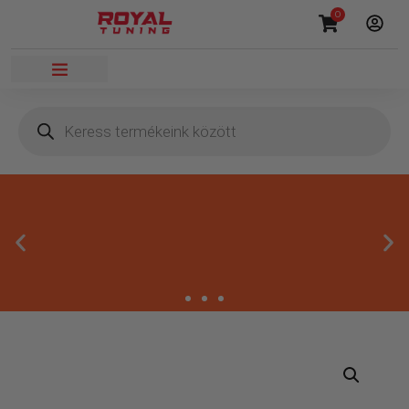
0
Másnapi kézbesítés
Gyors rendelésfeldolgozással segítünk, hogy hamar