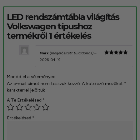
LED rendszámtábla világítás
Volkswagen típushoz
termékről 1 értékelés
Márk
(megerősített tulajdonos)
–
Értékelés:
2026-04-19
5
/ 5
Mondd el a véleményed
Az e-mail címet nem tesszük közzé.
A kötelező mezőket
*
karakterrel jelöltük
A Te Értékelésed
*
Értékelésed
*