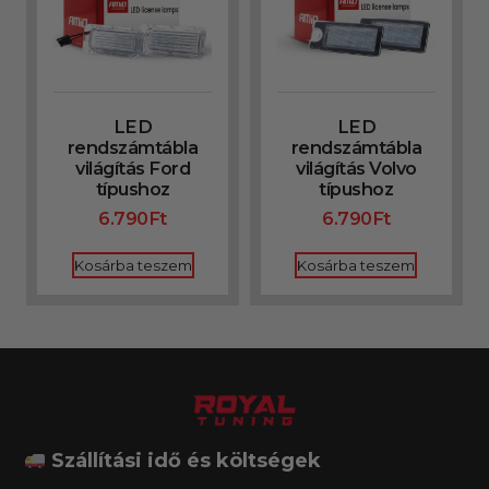
LED
LED
rendszámtábla
rendszámtábla
világítás Ford
világítás Volvo
típushoz
típushoz
6.790
Ft
6.790
Ft
Kosárba teszem
Kosárba teszem
Szállítási idő és költségek