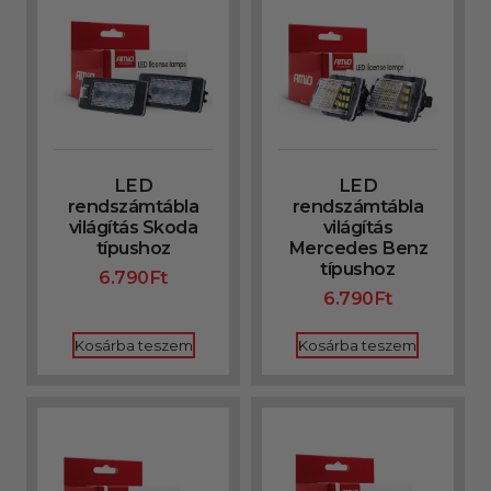
LED
LED
rendszámtábla
rendszámtábla
világítás Skoda
világítás
típushoz
Mercedes Benz
típushoz
6.790
Ft
6.790
Ft
Kosárba teszem
Kosárba teszem