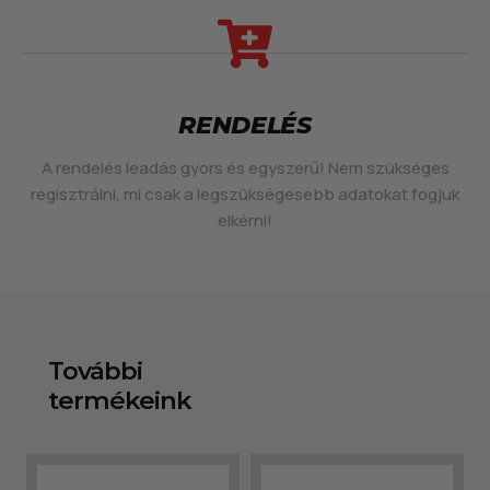
RENDELÉS
A rendelés leadás gyors és egyszerű! Nem szükséges
regisztrálni, mi csak a legszükségesebb adatokat fogjuk
elkérni!
További
termékeink