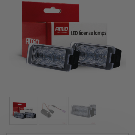
kézhez kapd a csomagod.