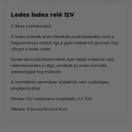
Ledes index relé 12V
2 lábas csatlakozású
A ledes indexek áram felvétele jóval kevesebb mint a
hagyományos izzóké, így a gyári relével túl gyorsan fog
villogni a ledes index
Ennek kiküszöbölésére lehet ilyen ledes indexhez való
relére kicserélni a régit, amellyel az index normális
sebességgel fog működni
A termékhez semmilyen átalakitás nem szükséges,
plug&amp;play
Minden 12V rendszerre megfelelő, 0,1-10A
Mérete: 4.6cmx2.6cmx3.4cm