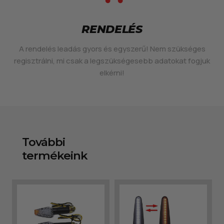
RENDELÉS
A rendelés leadás gyors és egyszerű! Nem szükséges
regisztrálni, mi csak a legszükségesebb adatokat fogjuk
elkérni!
További
termékeink