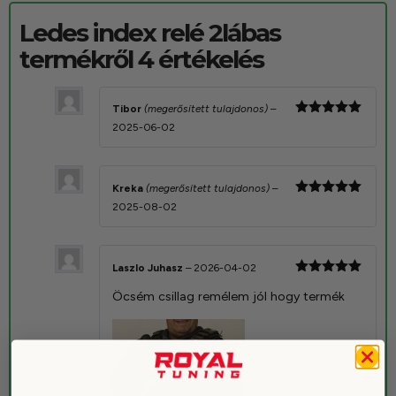
Ledes index relé 2lábas
termékről 4 értékelés
Tibor
(megerősített tulajdonos)
–
Értékelés:
2025-06-02
5
/ 5
Kreka
(megerősített tulajdonos)
–
Értékelés:
2025-08-02
5
/ 5
Laszlo Juhasz
–
2026-04-02
Értékelés:
Öcsém csillag remélem jól hogy termék
5
/ 5