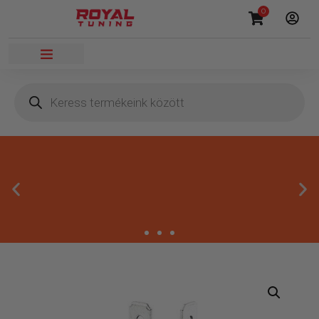
0
Másnapi kézbesítés
Gyors rendelésfeldolgozással segítünk, hogy hamar