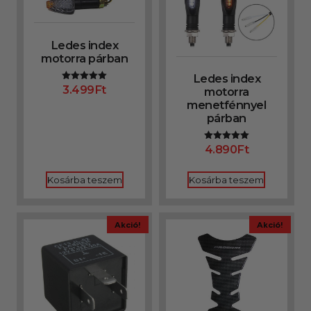
Ledes index
motorra párban
Ledes index
3.499
Ft
Értékelés:
motorra
5.00
menetfénnyel
/ 5
párban
4.890
Ft
Értékelés:
5.00
/ 5
Kosárba teszem
Kosárba teszem
Akció!
Akció!