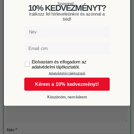
Szeretnél...
10% KEDVEZMÉNYT?
Iratkozz fel hírleveleünkre és azonnal a
tiéd!
Név
károly
(megerősített tulajdonos)
–
Értékelés:
2026-07-11
5
/ 5
Email
Mondd el a véleményed
GDPR
Elolvastam és elfogadom az
Az e-mail címet nem tesszük közzé.
A kötelező mezőket
*
adatvédelmi tájékoztatót.
karakterrel jelöltük
Adatvédelmi tájékoztató
A Te Értékelésed
*
Kérem a 10% kedvezményt!
Értékelésed
*
Köszönöm, nem kérem
Név
*