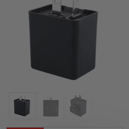
kézhez kapd a csomagod.