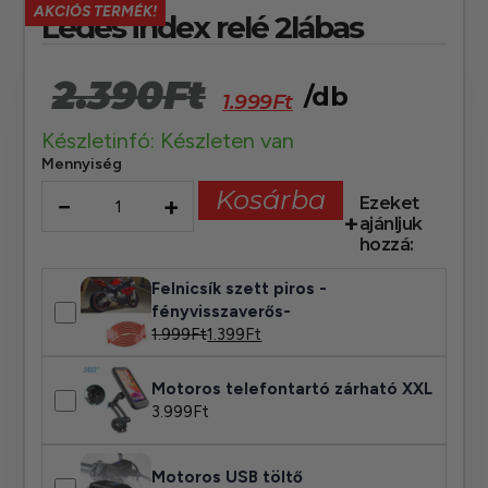
AKCIÓS TERMÉK!
Ledes index relé 2lábas
2.390
Ft
/db
1.999
Ft
Készletinfó: Készleten van
Mennyiség
Kosárba
−
+
Ezeket
ajánljuk
hozzá:
Felnicsík szett piros -
fényvisszaverős-
1.999
Ft
1.399
Ft
Motoros telefontartó zárható XXL
3.999
Ft
Motoros USB töltő