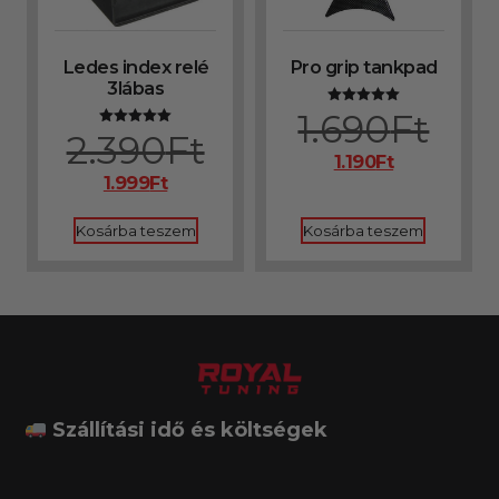
Ledes index relé
Pro grip tankpad
3lábas
1.690
Ft
Értékelés:
5.00
2.390
Ft
Értékelés:
/ 5
5.00
1.190
Ft
/ 5
1.999
Ft
Kosárba teszem
Kosárba teszem
Szállítási idő és költségek