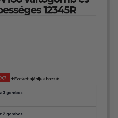
bességes 12345R
ba
Ezeket ajánljuk hozzá:
áz 3 gombos
áz 2 gombos