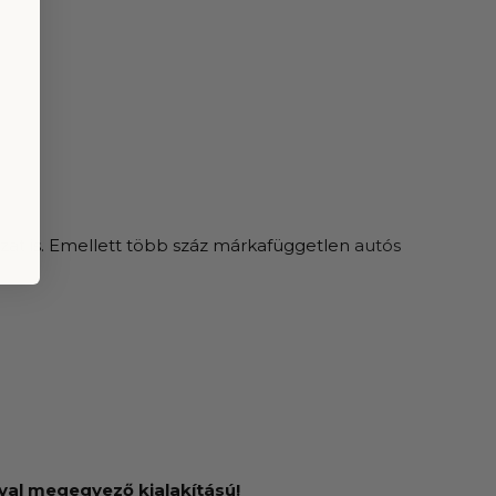
zat
is. Emellett több száz márkafüggetlen
autós
val megegyező kialakítású!