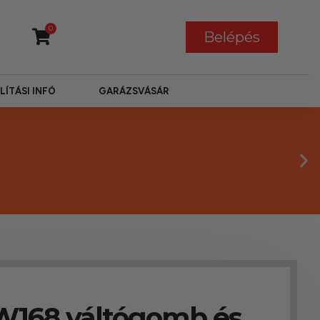
0
Belépés
LÍTÁSI INFÓ
GARÁZSVÁSÁR
W168 váltógomb és