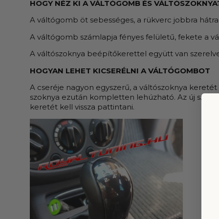
HOGY NÉZ KI A VÁLTÓGOMB ÉS VÁLTÓSZOKNYA
A váltógomb öt sebességes, a rükverc jobbra hátra 
A váltógomb számlapja fényes felületű, fekete a v
A váltószoknya beépítőkerettel együtt van szerelve
HOGYAN LEHET KICSERÉLNI A VÁLTÓGOMBOT
A cseréje nagyon egyszerű, a váltószoknya keretét k
szoknya ezután kompletten lehúzható. Az új szettet f
keretét kell vissza pattintani.