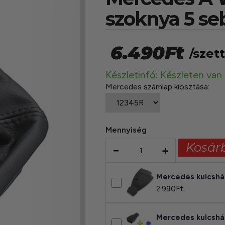
szoknya 5 se
6.490
Ft
/szett
Készletinfó: Készleten van
Mercedes számlap kiosztása:
Mennyiség
Kosár
−
+
Mercedes kulcsh
2.990
Ft
Mercedes kulcsh