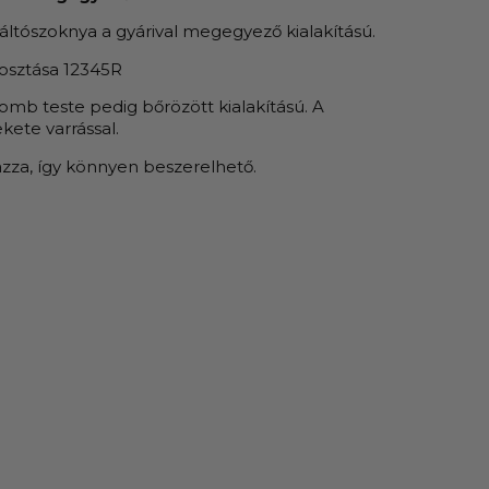
ltószoknya a gyárival megegyező kialakítású.
iosztása 12345R
omb teste pedig bőrözött kialakítású. A
kete varrással.
azza, így könnyen beszerelhető.