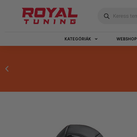
KATEGÓRIÁK
WEBSHOP
Másnapi ké
Gyors rendelésfeldolgozással segítünk, h