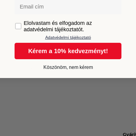
Email
GDPR
Elolvastam és elfogadom az
adatvédelmi tájékoztatót.
Adatvédelmi tájékoztató
Kérem a 10% kedvezményt!
sak
váltószoknyát és váltógombot
találhatsz, hanem
kulcshá
Köszönöm, nem kérem
Gyári