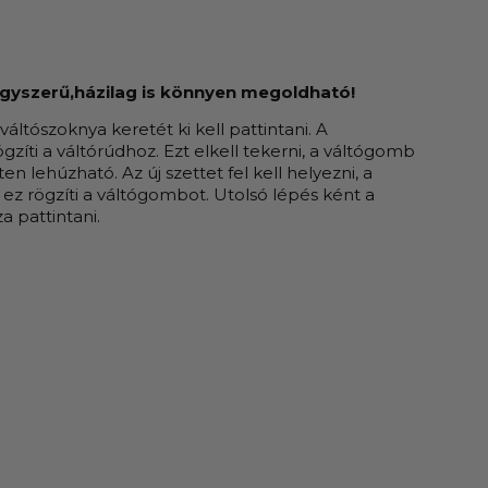
egyszerű,házilag is könnyen megoldható!
áltószoknya keretét ki kell pattintani. A
íti a váltórúdhoz. Ezt elkell tekerni, a váltógomb
 lehúzható. Az új szettet fel kell helyezni, a
i, ez rögzíti a váltógombot. Utolsó lépés ként a
a pattintani.