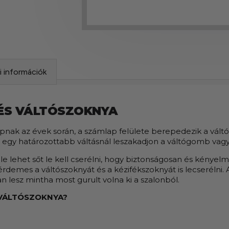
si információk
ÉS VÁLTÓSZOKNYA
ak az évek során, a számlap felülete berepedezik a váltó
y egy határozottabb váltásnál leszakadjon a váltógomb vagy 
le lehet sőt le kell cserélni, hogy biztonságosan és kénye
érdemes a váltószoknyát és a kézifékszoknyát is lecserélni
n lesz mintha most gurult volna ki a szalonból.
 VÁLTÓSZOKNYA?