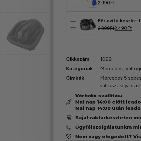
2.990
Ft
Bőrjavító készlet 
2.999
Ft
2.490
Ft
Cikkszám
1099
Kategóriák
Mercedes
,
Váltóg
Cimkék
Mercedes 5 sebe
váltószoknya sze
Várható szállítás:
Mai nap 14:00 előtt lead
Mai nap 14:00 után leado
Saját raktárkészleten m
Ügyfélszolgálatunkra mi
Nem vagy elégedett? Vi