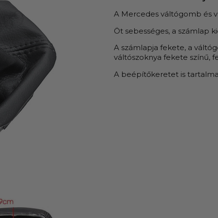
A Mercedes váltógomb és vá
Öt sebességes, a számlap k
A számlapja fekete, a váltóg
váltószoknya fekete színű, fe
A beépítőkeretet is tartalm