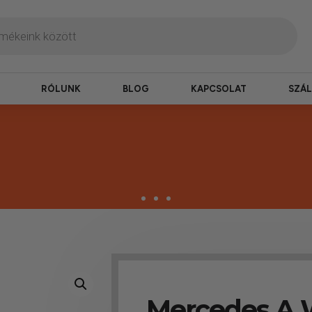
RÓLUNK
BLOG
KAPCSOLAT
SZÁL
zbesítés
ogy hamar kézhez kapd a csomagod.
Mercedes A 