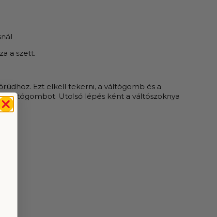
snál
a a szett.
órúdhoz. Ezt elkell tekerni, a váltógomb és a
íti a váltógombot. Utolsó lépés ként a váltószoknya