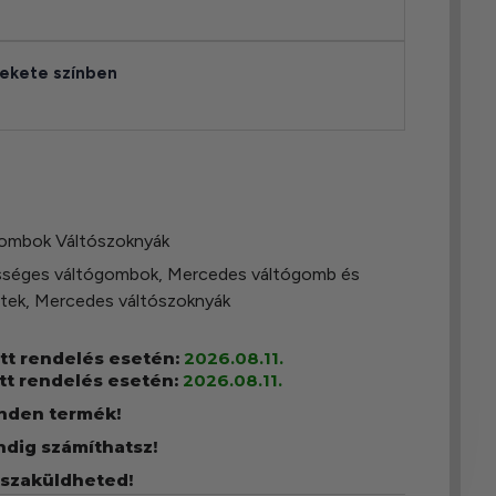
fekete színben
ombok Váltószoknyák
sséges váltógombok
,
Mercedes váltógomb és
ttek
,
Mercedes váltószoknyák
ott rendelés esetén:
2026.08.11.
tt rendelés esetén:
2026.08.11.
inden termék!
ndig számíthatsz!
sszaküldheted!