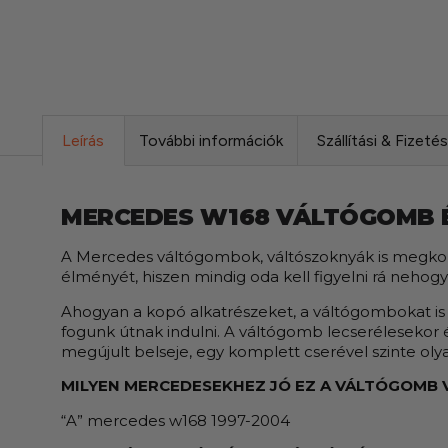
Leírás
További információk
Szállítási & Fizeté
MERCEDES W168 VÁLTÓGOMB 
A Mercedes váltógombok, váltószoknyák is megkopn
élményét, hiszen mindig oda kell figyelni rá nehog
Ahogyan a kopó alkatrészeket, a váltógombokat is 
fogunk útnak indulni. A váltógomb lecserélesekor 
megújult belseje, egy komplett cserével szinte olya
MILYEN MERCEDES
EKHEZ JÓ EZ A VÁLTÓGOMB
“A” mercedes w168 1997-2004