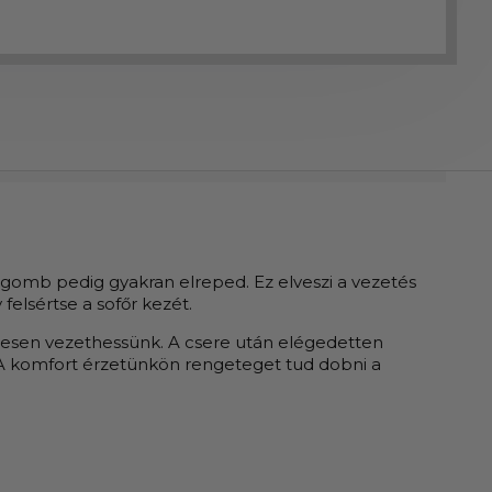
gomb pedig gyakran elreped. Ez elveszi a vezetés
felsértse a sofőr kezét.
lmesen vezethessünk. A csere után elégedetten
. A komfort érzetünkön rengeteget tud dobni a