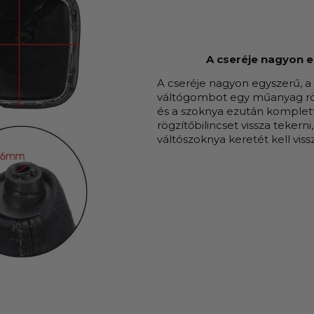
A cseréje nagyon 
A cseréje nagyon egyszerű, a v
váltógombot egy műanyag rögz
és a szoknya ezután kompletten
rögzítőbilincset vissza tekern
váltószoknya keretét kell vissz