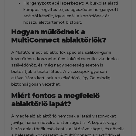
Horganyzott acél szerkezet:
A burkolat alatti
kampós rögzítés teljes egészében horganyzott
acélból készült, így ellenáll a korróziónak és
hosszú élettartamot biztosít.
Hogyan működnek a
MultiConnect ablaktörlők?
A MultiConnect ablaktörlők speciális szilikon-gumi
keverékének köszönhetően tökéletesen illeszkednek a
szélvédőhöz, és még nagy sebesség esetén is
biztosítják a tiszta látást. A vízcseppek gyorsan
eltávolításra kerülnek a szélvédőről, így Ön mindig
biztonságosan vezethet.
Miért fontos a megfelelő
ablaktörlő lapát?
A megfelelő ablaktörlő nemcsak a látási viszonyokat
javítja, hanem növeli a biztonságot is. A kopott vagy
hibás ablaktörlők csökkentik a látótávolságot, és növelik
a balesetek kockázatát. A MultiConnect ablaktörlőkkel