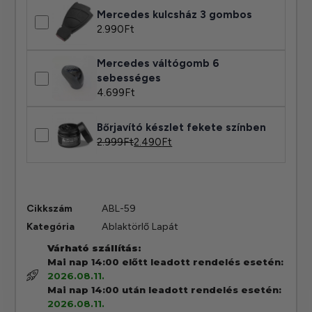
Mercedes kulcsház 3 gombos
2.990
Ft
Mercedes váltógomb 6
sebességes
4.699
Ft
Bőrjavító készlet fekete színben
2.999
Ft
2.490
Ft
Cikkszám
ABL-59
Kategória
Ablaktörlő Lapát
Várható szállítás:
Mai nap 14:00 előtt leadott rendelés esetén:
2026.08.11.
Mai nap 14:00 után leadott rendelés esetén:
2026.08.11.