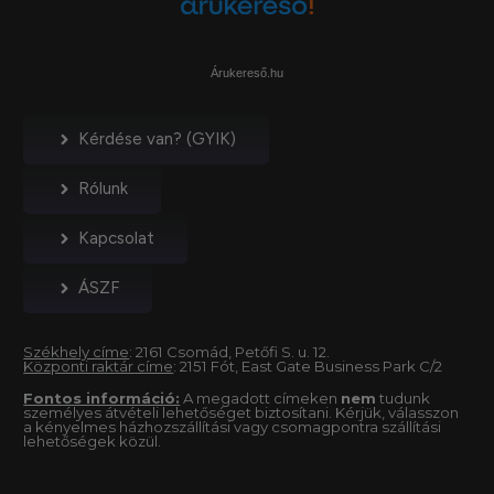
Árukereső.hu
Kérdése van? (GYIK)
Rólunk
Kapcsolat
ÁSZF
Székhely címe
: 2161 Csomád, Petőfi S. u. 12.
Központi raktár címe
: 2151 Fót, East Gate Business Park C/2
Fontos információ:
A megadott címeken
nem
tudunk
személyes átvételi lehetőséget biztosítani. Kérjük, válasszon
a kényelmes házhozszállítási vagy csomagpontra szállítási
lehetőségek közül.