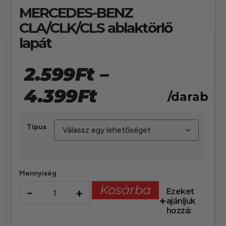
MERCEDES-BENZ
CLA/CLK/CLS ablaktörlő
lapát
2.599
Ft
–
4.399
Ft
/darab
Típus
Mennyiség
Kosárba
−
+
Ezeket
ajánljuk
hozzá: