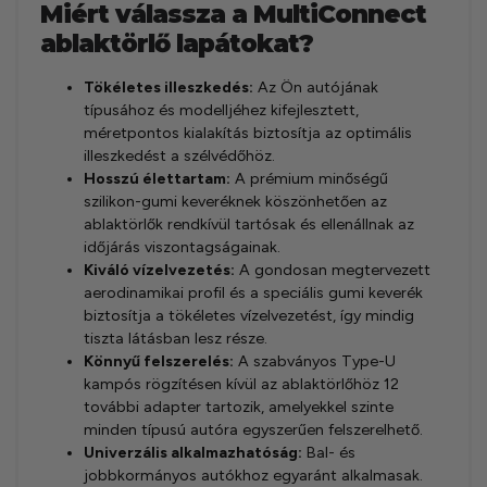
Miért válassza a MultiConnect
ablaktörlő lapátokat?
Tökéletes illeszkedés:
Az Ön autójának
típusához és modelljéhez kifejlesztett,
méretpontos kialakítás biztosítja az optimális
illeszkedést a szélvédőhöz.
Hosszú élettartam:
A prémium minőségű
szilikon-gumi keveréknek köszönhetően az
ablaktörlők rendkívül tartósak és ellenállnak az
időjárás viszontagságainak.
Kiváló vízelvezetés:
A gondosan megtervezett
aerodinamikai profil és a speciális gumi keverék
biztosítja a tökéletes vízelvezetést, így mindig
tiszta látásban lesz része.
Könnyű felszerelés:
A szabványos Type-U
kampós rögzítésen kívül az ablaktörlőhöz 12
további adapter tartozik, amelyekkel szinte
minden típusú autóra egyszerűen felszerelhető.
Univerzális alkalmazhatóság:
Bal- és
jobbkormányos autókhoz egyaránt alkalmasak.