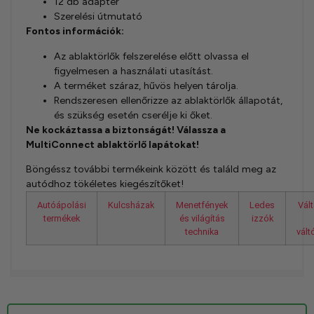
12 db adapter
Szerelési útmutató
Fontos információk:
Az ablaktörlők felszerelése előtt olvassa el
figyelmesen a használati utasítást.
A terméket száraz, hűvös helyen tárolja.
Rendszeresen ellenőrizze az ablaktörlők állapotát,
és szükség esetén cserélje ki őket.
Ne kockáztassa a biztonságát! Válassza a
MultiConnect ablaktörlő lapátokat!
Böngéssz további termékeink között és találd meg az
autódhoz tökéletes kiegészítőket!
Autóápolási
Kulcsházak
Menetfények
Ledes
Vál
termékek
és világítás
izzók
technika
vál