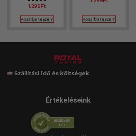
1.299
Ft
1.299
Ft
Értékelés:
5.00
/ 5
Kosárba teszem
Kosárba teszem
Szállítási idő és költségek
Értékeléseink