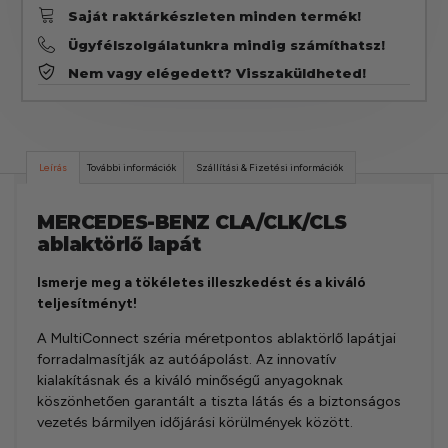
Saját raktárkészleten minden termék!
Ügyfélszolgálatunkra mindig számíthatsz!
Nem vagy elégedett? Visszaküldheted!
Leírás
További információk
Szállítási & Fizetési információk
MERCEDES-BENZ CLA/CLK/CLS
ablaktörlő lapát
Ismerje meg a tökéletes illeszkedést és a kiváló
teljesítményt!
A MultiConnect széria méretpontos ablaktörlő lapátjai
forradalmasítják az autóápolást. Az innovatív
kialakításnak és a kiváló minőségű anyagoknak
köszönhetően garantált a tiszta látás és a biztonságos
vezetés bármilyen időjárási körülmények között.