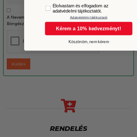
GDPR
Elolvastam és elfogadom az
adatvédelmi tájékoztatót.
A Nevem, E-Mail Címem, És Weboldalcímem Mentése A
Adatvédelmi tájékoztató
Böngészőben A Következő Hozzászólásomhoz.
Kérem a 10% kedvezményt!
Köszönöm, nem kérem
RENDELÉS