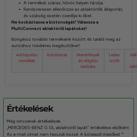
A terméket száraz, hűvös helyen tárolja.
Rendszeresen ellenőrizze az ablaktörlők állapotát,
és szükség esetén cserélje ki őket.
Ne kockáztassa a biztonságát! Válassza a
MultiConnect ablaktörlő lapátokat!
Böngéssz további termékeink között és találd meg az
autódhoz tökéletes kiegészítőket!
Autóápolási
Kulcsházak
Menetfények
Ledes
Vál
termékek
és világítás
izzók
technika
vál
Értékelések
Még nincsenek értékelések.
„MERCEDES-BENZ G GL ablaktörlő lapát” értékelése elsőként
Az e-mail címet nem tesszük közzé.
A kötelező mezőket
*