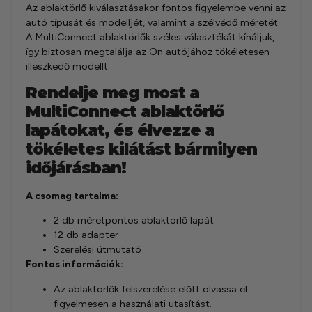
Az ablaktörlő kiválasztásakor fontos figyelembe venni az
autó típusát és modelljét, valamint a szélvédő méretét.
A MultiConnect ablaktörlők széles választékát kínáljuk,
így biztosan megtalálja az Ön autójához tökéletesen
illeszkedő modellt.
Rendelje meg most a
MultiConnect ablaktörlő
lapátokat, és élvezze a
tökéletes kilátást bármilyen
időjárásban!
A csomag tartalma:
2 db méretpontos ablaktörlő lapát
12 db adapter
Szerelési útmutató
Fontos információk:
Az ablaktörlők felszerelése előtt olvassa el
figyelmesen a használati utasítást.