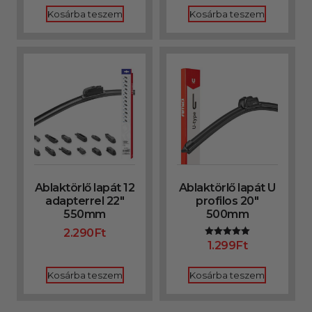
Kosárba teszem
Kosárba teszem
Ablaktörlő lapát 12
Ablaktörlő lapát U
adapterrel 22″
profilos 20″
550mm
500mm
2.290
Ft
1.299
Ft
Értékelés:
5.00
/ 5
Kosárba teszem
Kosárba teszem