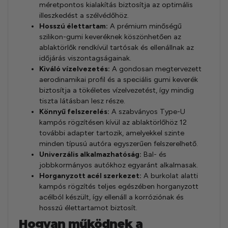
méretpontos kialakítás biztosítja az optimális
illeszkedést a szélvédőhöz.
Hosszú élettartam:
A prémium minőségű
szilikon-gumi keveréknek köszönhetően az
ablaktörlők rendkívül tartósak és ellenállnak az
időjárás viszontagságainak.
Kiváló vízelvezetés:
A gondosan megtervezett
aerodinamikai profil és a speciális gumi keverék
biztosítja a tökéletes vízelvezetést, így mindig
tiszta látásban lesz része.
Könnyű felszerelés:
A szabványos Type-U
kampós rögzítésen kívül az ablaktörlőhöz 12
további adapter tartozik, amelyekkel szinte
minden típusú autóra egyszerűen felszerelhető.
Univerzális alkalmazhatóság:
Bal- és
jobbkormányos autókhoz egyaránt alkalmasak.
Horganyzott acél szerkezet:
A burkolat alatti
kampós rögzítés teljes egészében horganyzott
acélból készült, így ellenáll a korróziónak és
hosszú élettartamot biztosít.
Hogyan működnek a