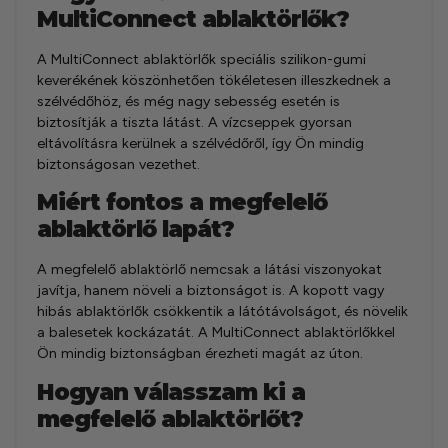
MultiConnect ablaktörlők?
A MultiConnect ablaktörlők speciális szilikon-gumi
keverékének köszönhetően tökéletesen illeszkednek a
szélvédőhöz, és még nagy sebesség esetén is
biztosítják a tiszta látást. A vízcseppek gyorsan
eltávolításra kerülnek a szélvédőről, így Ön mindig
biztonságosan vezethet.
Miért fontos a megfelelő
ablaktörlő lapát?
A megfelelő ablaktörlő nemcsak a látási viszonyokat
javítja, hanem növeli a biztonságot is. A kopott vagy
hibás ablaktörlők csökkentik a látótávolságot, és növelik
a balesetek kockázatát. A MultiConnect ablaktörlőkkel
Ön mindig biztonságban érezheti magát az úton.
Hogyan válasszam ki a
megfelelő ablaktörlőt?