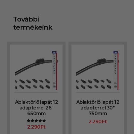
További
termékeink
Ablaktörlő lapát 12
Ablaktörlő lapát 12
adapterrel 26″
adapterrel 30″
650mm
750mm
2.290
Ft
2.290
Ft
Értékelés:
5.00
/ 5