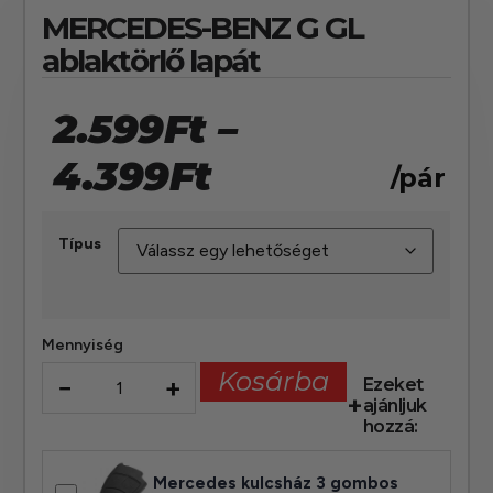
MERCEDES-BENZ G GL
ablaktörlő lapát
2.599
Ft
–
4.399
Ft
/pár
Típus
Mennyiség
Kosárba
−
+
Ezeket
ajánljuk
hozzá:
Mercedes kulcsház 3 gombos