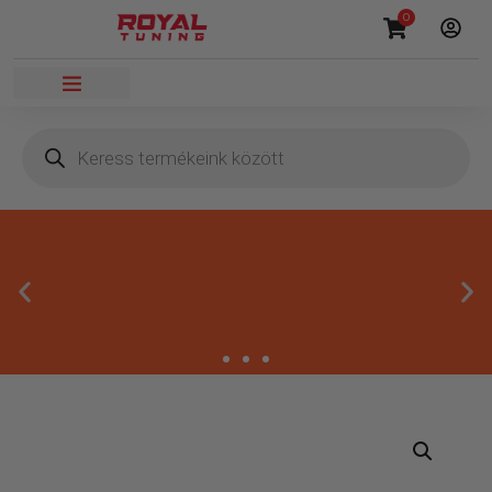
0
Másnapi kézbesítés
Gyors rendelésfeldolgozással segítünk, hogy hamar