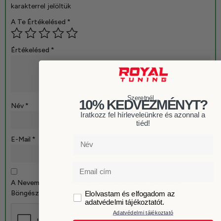
karakterrel jelöltük
A Te Értékelésed
*
Értékelésed
*
Szeretnél...
10% KEDVEZMÉNYT?
Név
*
Iratkozz fel hírleveleünkre és azonnal a
tiéd!
E-Mail
*
Név
Email
A Nevem, E-Mail Címem, És Weboldalcímem Mentése A
GDPR
Böngészőben A Következő Hozzászólásomhoz.
Elolvastam és elfogadom az
adatvédelmi tájékoztatót.
Adatvédelmi tájékoztató