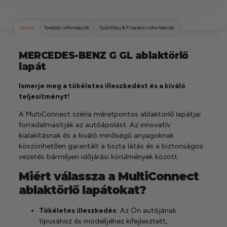
Leírás
További információk
Szállítási & Fizetési információk
MERCEDES-BENZ G GL ablaktörlő
lapát
Ismerje meg a tökéletes illeszkedést és a kiváló
teljesítményt!
A MultiConnect széria méretpontos ablaktörlő lapátjai
forradalmasítják az autóápolást. Az innovatív
kialakításnak és a kiváló minőségű anyagoknak
köszönhetően garantált a tiszta látás és a biztonságos
vezetés bármilyen időjárási körülmények között.
Miért válassza a MultiConnect
ablaktörlő lapátokat?
Tökéletes illeszkedés:
Az Ön autójának
típusához és modelljéhez kifejlesztett,