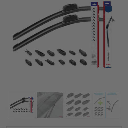
kézhez kapd a csomagod.