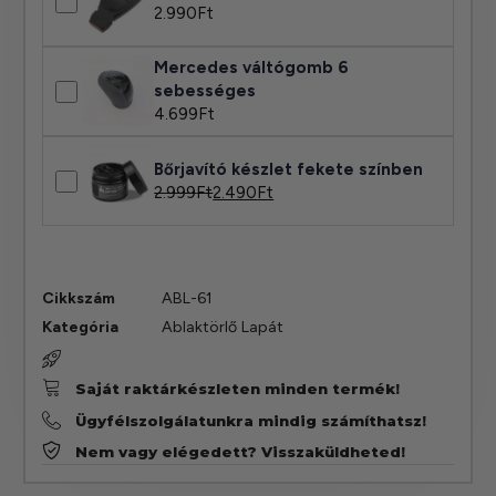
2.990
Ft
Mercedes váltógomb 6
sebességes
4.699
Ft
Bőrjavító készlet fekete színben
2.999
Ft
2.490
Ft
Cikkszám
ABL-61
Kategória
Ablaktörlő Lapát
Saját raktárkészleten minden termék!
Ügyfélszolgálatunkra mindig számíthatsz!
Nem vagy elégedett? Visszaküldheted!