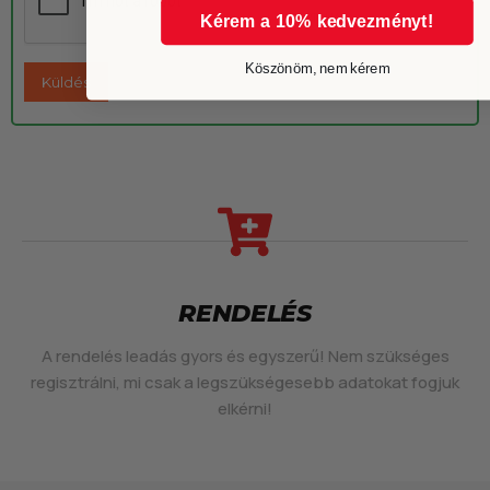
Kérem a 10% kedvezményt!
Köszönöm, nem kérem
RENDELÉS
A rendelés leadás gyors és egyszerű! Nem szükséges
regisztrálni, mi csak a legszükségesebb adatokat fogjuk
elkérni!