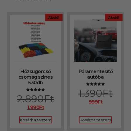
Akció!
Akció!
Hőzsugorcső
Páramentesítő
csomag szines
autóba
530db
1.390
Ft
Értékelés:
5.00
2.890
Ft
Értékelés:
/ 5
5.00
999
Ft
/ 5
1.990
Ft
Kosárba teszem
Kosárba teszem