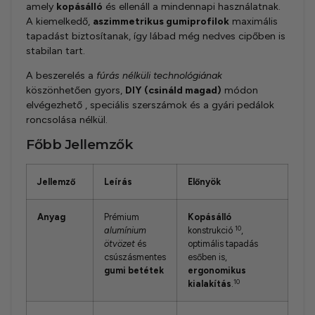
amely
kopásálló
és ellenáll a mindennapi használatnak.
A kiemelkedő,
aszimmetrikus gumiprofilok
maximális
tapadást biztosítanak, így lábad még nedves cipőben is
stabilan tart.
A beszerelés a
fúrás nélküli technológiának
köszönhetően gyors,
DIY (csináld magad)
módon
elvégezhető , speciális szerszámok és a gyári pedálok
roncsolása nélkül.
Főbb Jellemzők
Jellemző
Leírás
Előnyök
Anyag
Prémium
Kopásálló
10
alumínium
konstrukció
,
ötvözet
és
optimális tapadás
csúszásmentes
esőben is,
gumi betétek
ergonomikus
10
kialakítás
.