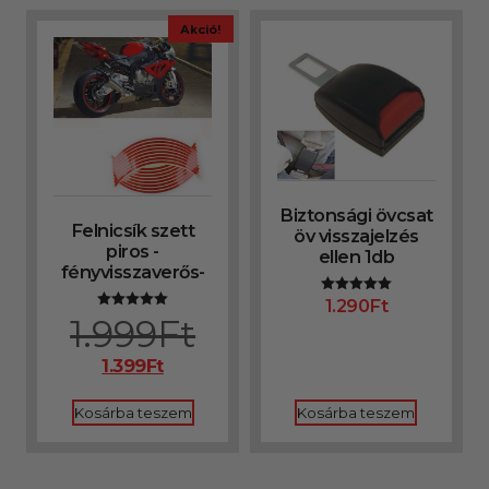
Akció!
Biztonsági övcsat
Felnicsík szett
öv visszajelzés
piros -
ellen 1db
fényvisszaverős-
1.290
Ft
Értékelés:
5.00
1.999
Ft
Értékelés:
/ 5
5.00
/ 5
1.399
Ft
Kosárba teszem
Kosárba teszem