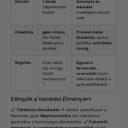
Készlet
1 darab
Automata és
(lábpihenteteő
manuális
borítás)
modellekhez készült
szett.
Kialakítás
gyári stílusú
Prémium belső
fém felület,
átalakítás
, sportos
fekete gumis
esztétika,
autó belső
sávokkal
tuning
.
Rögzítés
Fúrás nélküli,
Egyszerű
clip-on
vagy
beszerelés
,
feszítő
reverzibilis
(nyom
mechanizmus
nélkül eltávolítható) a
11
gyári pedálkarokról.
Előnyök a Vezetési Élményért
Tökéletes illeszkedés
: A készlet specifikusan a
Mercedes gyári
lábpihentetőre
lett méretezve,
garantálva a biztonságos illeszkedést.
Fokozott
biztonság
: Az
aszimmetrikus gumiprofilok
stabil