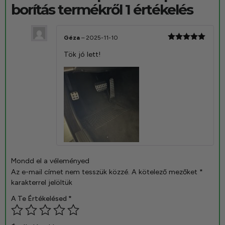
borítás
termékről 1 értékelés
Géza
–
2025-11-10
Értékelés:
Tök jó lett!
5
/ 5
Mondd el a véleményed
Az e-mail címet nem tesszük közzé.
A kötelező mezőket
*
karakterrel jelöltük
A Te Értékelésed
*