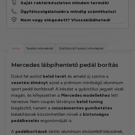
Saját raktárkészleten minden termék!
Ügyfélszolgálatunkra mindig számíthatsz!
Nem vagy elégedett? Visszaküldheted!
Leírás
További információk
Szállítási & Fizetési információk
Mercedes lábpihentető pedál borítás
Dobd fel autód
belső terét
és emeld új szintre a
vezetési élményt
ezzel a prémium minőségű
alumínium
sport pedál borítással
! A készlet a gyáristílus jegyeit viseli
magán, és kifejezetten a
Mercedes modellekhez
lett
tervezve. Nem csupán látványos
belső tuning
kiegészítő, hanem a
csúszásmentes gumibetétes
kialakításnak köszönhetően növeli a
biztonságos
pedálkezelés
ergonómiáját is.
A
pedálborítások
tartós alumínium ötvözetből
készülnek,