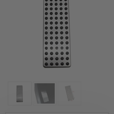
kézhez kapd a csomagod.