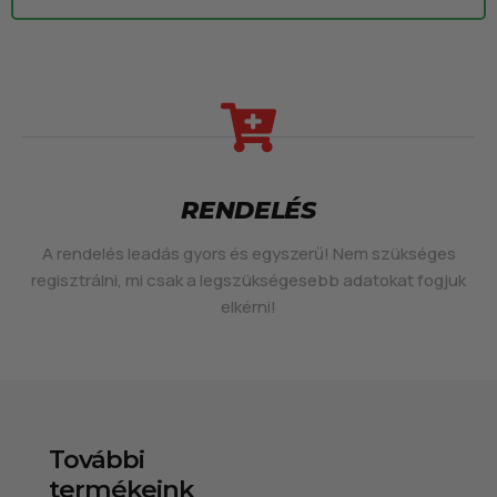
RENDELÉS
A rendelés leadás gyors és egyszerű! Nem szükséges
regisztrálni, mi csak a legszükségesebb adatokat fogjuk
elkérni!
További
termékeink