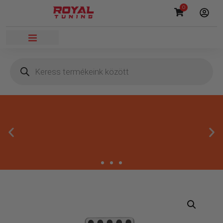
0
Másnapi kézbesítés
Gyors rendelésfeldolgozással segítünk, hogy hamar