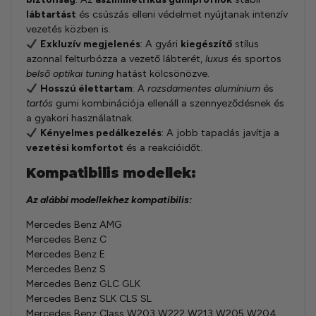
lábtartást
és csúszás elleni védelmet nyújtanak intenzív
vezetés közben is.
Exkluzív megjelenés
: A gyári
kiegészítő
stílus
azonnal felturbózza a vezető lábterét,
luxus
és sportos
belső optikai tuning
hatást kölcsönözve.
Hosszú élettartam
: A
rozsdamentes alumínium
és
tartós
gumi kombinációja ellenáll a szennyeződésnek és
a gyakori használatnak.
Kényelmes pedálkezelés
: A jobb tapadás javítja a
vezetési komfortot
és a reakcióidőt.
Kompatibilis modellek:
Az alábbi modellekhez kompatibilis:
Mercedes Benz AMG
Mercedes Benz C
Mercedes Benz E
Mercedes Benz S
Mercedes Benz GLC GLK
Mercedes Benz SLK CLS SL
Mercedes Benz Class W203 W222 W213 W205 W204