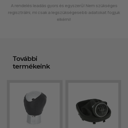
A rendelés leadás gyors és egyszerű! Nem szükséges
regisztrálni, mi csak a legszükségesebb adatokat fogjuk
elkérni!
További
termékeink