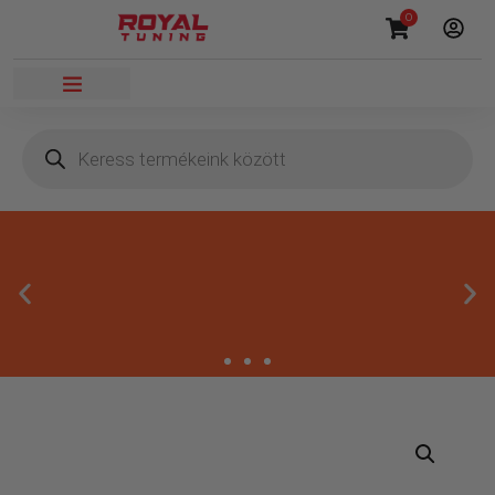
0
Megbízható termékek
Kínálatunkban kizárólag olyan termékek