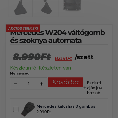
AKCIÓS TERMÉK!
Mercedes W204 váltógomb
és szoknya automata
8.990
Ft
/szett
8.091
Ft
Készletinfó: Készleten van
Mennyiség
Kosárba
−
+
Ezeket
ajánljuk
hozzá:
Mercedes kulcsház 3 gombos
2.990
Ft