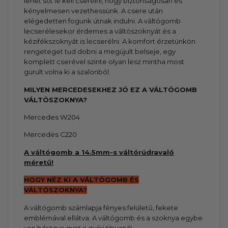
lehet sőt le kell cserélni, hogy biztonságosan és
kényelmesen vezethessünk. A csere után
elégedetten fogunk útnak indulni. A váltógomb
lecserélesekor érdemes a váltószoknyát és a
kézifékszoknyát is lecserélni. A komfort érzetünkön
rengeteget tud dobni a megújult belseje, egy
komplett cserével szinte olyan lesz mintha most
gurult volna ki a szalonból.
MILYEN MERCEDES
EKHEZ JÓ EZ A VÁLTÓGOMB
VÁLTÓSZOKNYA?
Mercedes W204
Mercedes C220
A váltógomb a 14.5mm-s váltórúdravaló
méretű!
HOGY NÉZ KI A VÁLTÓGOMB ÉS
VÁLTÓSZOKNYA?
A váltógomb számlapja fényes felületű, fekete
emblémával ellátva. A váltógomb és a szoknya egybe
van bőrözve mint a gyári típusnál