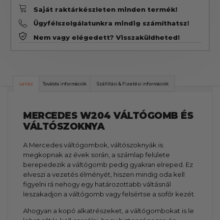
Saját raktárkészleten minden termék!
Ügyfélszolgálatunkra mindig számíthatsz!
Nem vagy elégedett? Visszaküldheted!
Leírás
További információk
Szállítási & Fizetési információk
MERCEDES W204 VÁLTÓGOMB ÉS
VÁLTÓSZOKNYA
A Mercedes váltógombok, váltószoknyák is
megkopnak az évek során, a számlap felülete
berepedezik a váltógomb pedig gyakran elreped. Ez
elveszi a vezetés élményét, hiszen mindig oda kell
figyelni rá nehogy egy határozottabb váltásnál
leszakadjon a váltógomb vagy felsértse a sofőr kezét.
Ahogyan a kopó alkatrészeket, a váltógombokat is le