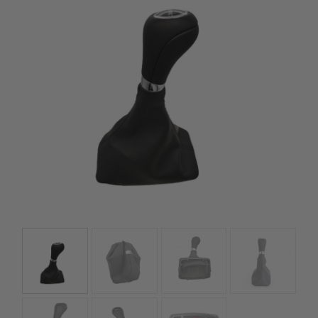
szerepelnek, amelyekben mi is bízunk.