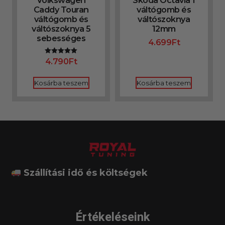
Volkswagen
Skoda Octavia 1
Caddy Touran
váltógomb és
váltógomb és
váltószoknya
váltószoknya 5
12mm
sebességes
4.699
Ft
4.790
Ft
Értékelés:
5.00
/ 5
Kosárba teszem
Kosárba teszem
Szállítási idő és költségek
Értékeléseink