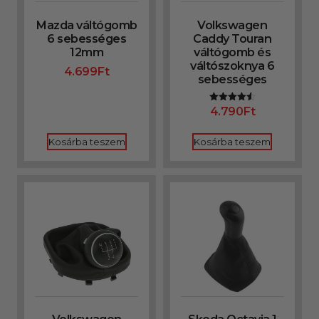
Mazda váltógomb
Volkswagen
6 sebességes
Caddy Touran
12mm
váltógomb és
váltószoknya 6
4.699
Ft
sebességes
4.790
Ft
Értékelés:
4.50
/ 5
Kosárba teszem
Kosárba teszem