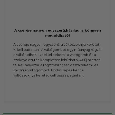
A cseréje nagyon egyszerű,házilag is könnyen
megoldható!
A cseréje nagyon egyszerű, a váltószoknya keretét
ki kell pattintani. A váltógombot egy műanyag rögzíti
a váltórúdhoz. Ezt elkell tekerni, a váltógomb és a
szoknya ezután kompletten lehúzható. Az új szettet
fel kell helyezni, a rögzítőbilincset vissza tekerni, ez
rögzíti a váltógombot. Utolsó lépés ként a
váltószoknya keretét kell vissza pattintani.