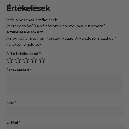
Értékelések
Még nincsenek értékelések.
„Mercedes W204 váltógomb és szoknya automata”
értékelése elsőként
Az e-mail címet nem tesszük közzé.
A kötelező mezőket
*
karakterrel jelöltük
A Te Értékelésed
*
Értékelésed
*
Név
*
E-Mail
*