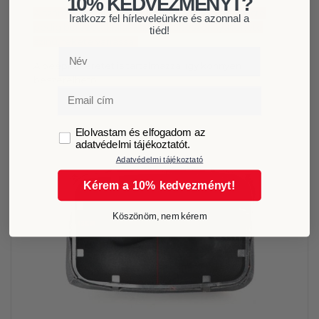
10% KEDVEZMÉNYT?
A számlapja fekete emblémás, a váltógomb teste
Iratkozz fel hírleveleünkre és azonnal a
pedig bőrözött kialakítású. A váltószoknya fekete
tiéd!
színű, fekete varrással.
Név
A beépítőkeretet is tartalmazza, így könnyen
beszerelhető.
Email
GDPR
Elolvastam és elfogadom az
adatvédelmi tájékoztatót.
Adatvédelmi tájékoztató
Kérem a 10% kedvezményt!
Köszönöm, nem kérem