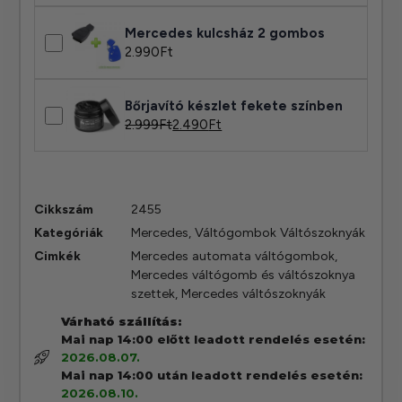
Mercedes kulcsház 2 gombos
2.990
Ft
Bőrjavító készlet fekete színben
2.999
Ft
2.490
Ft
Cikkszám
2455
Kategóriák
Mercedes
,
Váltógombok Váltószoknyák
Cimkék
Mercedes automata váltógombok
,
Mercedes váltógomb és váltószoknya
szettek
,
Mercedes váltószoknyák
Várható szállítás:
Mai nap 14:00 előtt leadott rendelés esetén:
2026.08.07.
Mai nap 14:00 után leadott rendelés esetén:
2026.08.10.