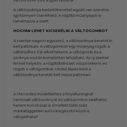
A váltószoknya beépítőkerettel együtt van szerelve,
így könnyen cserélhető. A rögzítő műanyagot is
tartalmazza a szett.
HOGYAN LEHET KICSERÉLNI A VÁLTÓGOMBOT
A cseréje nagyon egyszerű, a váltószoknya keretét ki
kell pattintani. A váltógombot egy műanyag rögzíti a
váltórúdhoz. Ezt elkell tekerni, a váltógomb és a
szoknya ezután kompletten lehúzható. Az új szettet
fel kell helyezni, a rögzítőbilincset vissza tekerni, ez
rögzíti a váltógombot. Utolsó lépés ként a
váltószoknya keretét kell vissza pattintani.
A Mercedes modellekhez a Royaltuningnál
nemcsak
váltószoknyát és váltógombot
találhatsz,
hanem
kulcsházat
is. Emellett több száz
márkafüggetlen
autós kiegészítő
közül is
válogathatsz!