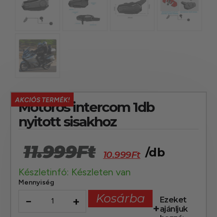
AKCIÓS TERMÉK!
Motoros intercom 1db
nyitott sisakhoz
11.999
Ft
/db
10.999
Ft
Készletinfó: Készleten van
Mennyiség
Kosárba
−
+
Ezeket
ajánljuk