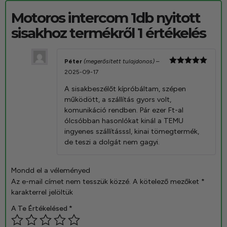
Motoros intercom 1db nyitott
sisakhoz
termékről 1 értékelés
Péter
(megerősített tulajdonos)
–
Értékelés:
2025-09-17
5
/ 5
A sisakbeszélőt kípróbáltam, szépen
működött, a szállítás gyors volt,
komunikáció rendben. Pár ezer Ft-al
ólcsóbban hasonlókat kinál a TEMU
ingyenes szállításssl, kinai tömegtermék,
de teszi a dolgát nem gagyi.
Mondd el a véleményed
Az e-mail címet nem tesszük közzé.
A kötelező mezőket
*
karakterrel jelöltük
A Te Értékelésed
*