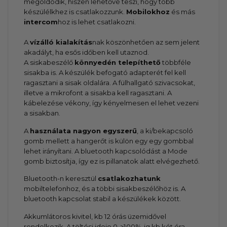
megoldódik, hiszen lehetővé teszi, hogy több
készülélkhez is csatlakozzunk.
Mobilokhoz
és más
intercom
hoz is lehet csatlakozni.
A
vízálló kialakítás
nak köszönhetően az sem jelent
akadályt, ha esős időben kell utaznod.
A siskabeszélő
könnyedén telepíthető
többféle
sisakba is. A készülék befogató adapterét fel kell
ragasztani a sisak oldalára. A fülhallgató szivacsokat,
illetve a mikrofont a sisakba kell ragasztani. A
kábelezése vékony, így kényelmesen el lehet vezeni
a sisakban.
A
használata nagyon egyszerű
, a ki/bekapcsoló
gomb mellett a hangerőt is külön egy egy gombbal
lehet irányítani. A bluetooth kapcsolódást a Mode
gomb biztosítja, így ez is pillanatok alatt elvégezhető.
Bluetooth-n keresztül
csatlakozhatunk
mobiltelefonhoz, és a többi sisakbeszélőhöz is. A
bluetooth kapcsolat stabil a készülékek között.
Akkumlátoros kivitel, kb 12 órás üzemidővel
rendelkezik. A töltési ideje 0->100%-ig kb két óra