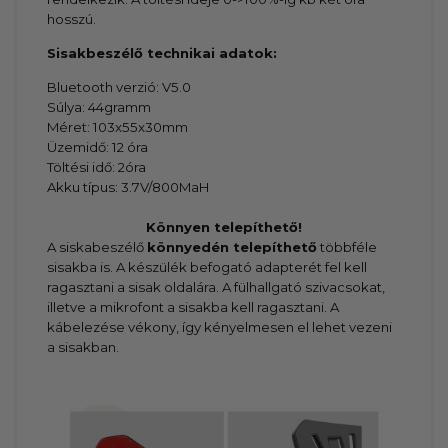
hosszú.
Sisakbeszélő technikai adatok:
Bluetooth verzió: V5.0
Súlya: 44gramm
Méret: 103x55x30mm
Üzemidő: 12 óra
Töltési idő: 2óra
Akku típus: 3.7V/800MaH
Könnyen telepíthető!
A siskabeszélő
könnyedén telepíthető
többféle
sisakba is. A készülék befogató adapterét fel kell
ragasztani a sisak oldalára. A fülhallgató szivacsokat,
illetve a mikrofont a sisakba kell ragasztani. A
kábelezése vékony, így kényelmesen el lehet vezeni
a sisakban.