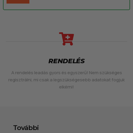
RENDELÉS
A rendelés leadás gyors és egyszerű! Nem szükséges
regisztrálni, mi csak a legszükségesebb adatokat fogjuk
elkérni!
További