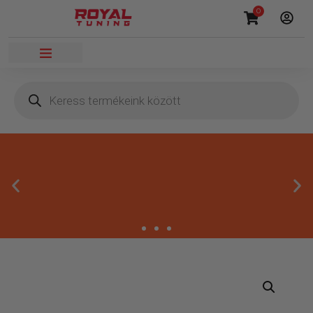
0
Megbízható termékek
Kínálatunkban kizárólag olyan termékek