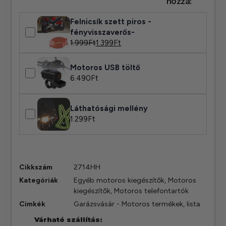
hozzá:
Felnicsík szett piros -
fényvisszaverős-
1.999
Ft
1.399
Ft
Motoros USB töltő
6.490
Ft
Láthatósági mellény
1.299
Ft
Cikkszám
2714HH
Kategóriák
Egyéb motoros kiegészítők
,
Motoros
kiegészítők
,
Motoros telefontartók
Cimkék
Garázsvásár - Motoros termékek
,
lista
Várható szállítás: