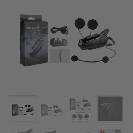
szerepelnek, amelyekben mi is bízunk.