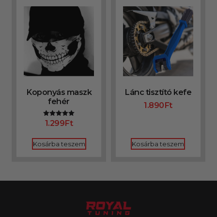
Koponyás maszk
Lánc tisztító kefe
fehér
1.890
Ft
1.299
Ft
Értékelés:
5.00
/ 5
Kosárba teszem
Kosárba teszem