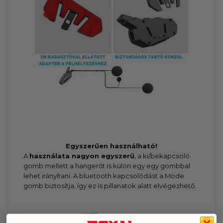
Egyszerűen használható!
A
használata nagyon egyszerű
, a ki/bekapcsoló
gomb mellett a hangerőt is külön egy egy gombbal
lehet irányítani. A bluetooth kapcsolódást a Mode
gomb biztosítja, így ez is pillanatok alatt elvégezhető.