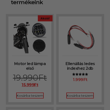
termékeink
Akció!
Motor led lámpa
Ellenállás ledes
első
indexhez 2db
19.990
Ft
1.999
Ft
Értékelés:
5.00
15.999
Ft
/ 5
Kosárba teszem
Kosárba teszem