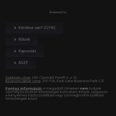
Árukereső.hu
Kérdése van? (GYIK)
Rólunk
Kapcsolat
ÁSZF
Székhely címe
: 2161 Csomád, Petőfi S. u. 12.
Központi raktár címe
: 2151 Fót, East Gate Business Park C/2
Fontos információ:
A megadott címeken
nem
tudunk
személyes átvételi lehetőséget biztosítani. Kérjük, válasszon
a kényelmes házhozszállítási vagy csomagpontra szállítási
lehetőségek közül.