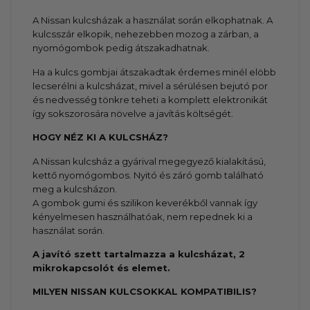
A Nissan kulcsházak a használat során elkophatnak. A
kulcsszár elkopik, nehezebben mozog a zárban, a
nyomógombok pedig átszakadhatnak.
Ha a kulcs gombjai átszakadtak érdemes minél elöbb
lecserélni a kulcsházat, mivel a sérülésen bejutó por
és nedvesség tönkre teheti a komplett elektronikát
így sokszorosára növelve a javítás költségét.
HOGY NÉZ KI A KULCSHÁZ?
A Nissan kulcsház a gyárival megegyező kialakítású,
kettő nyomógombos. Nyitó és záró gomb található
meg a kulcsházon.
A gombok gumi és szilikon keverékből vannak így
kényelmesen használhatóak, nem repednek ki a
használat során.
A javító szett tartalmazza a kulcsházat, 2
mikrokapcsolót és elemet.
MILYEN NISSAN KULCSOKKAL KOMPATIBILIS?