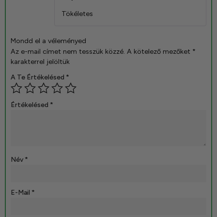
5
/ 5
Tökéletes
Mondd el a véleményed
Az e-mail címet nem tesszük közzé.
A kötelező mezőket
*
karakterrel jelöltük
A Te Értékelésed
*
Értékelésed
*
Név
*
E-Mail
*