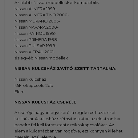
Az alábbi Nissan modellekkel kompatibilis:
Nissan ALMERA 1999-
Nissan ALMERA TINO 2000-
Nissan MURANO 2003-
Nissan NAVARA 2000-
Nissan PATROL 1998-
Nissan PRIMERA 1998-
Nissan PULSAR 1998-
Nissan X-TRAIL 2001-
és egyéb Nissan modellek
NISSAN KULCSHÁZ JAVÍTÓ SZETT TARTALMA:
Nissan kulcsház
Mikrokapcsoló 2db
Elem
NISSAN KULCSHÁZ CSERÉJE
A cseréje nagyon egyszerű, a régi kulcs házat szét
kell húzni. A kulcsház szétnyitása után az elektronikai
panelre fel kell forrasztani a mikrokapcsolókat. Az
elem a kulcsházban van rögzítve, ezt könnyen ki lehet
cserélni az új elemre.