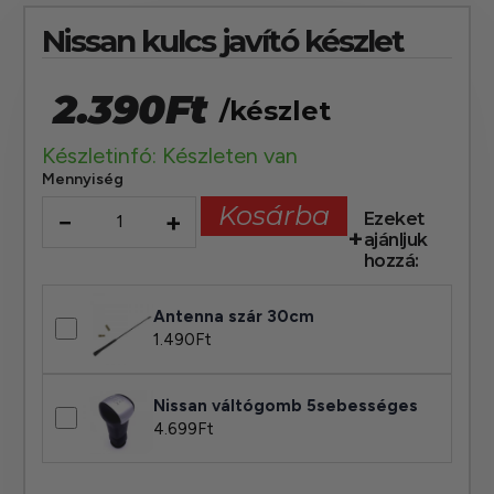
Nissan kulcs javító készlet
2.390
Ft
/készlet
Készletinfó: Készleten van
Mennyiség
Kosárba
−
+
Ezeket
ajánljuk
hozzá:
Antenna szár 30cm
1.490
Ft
Nissan váltógomb 5sebességes
4.699
Ft