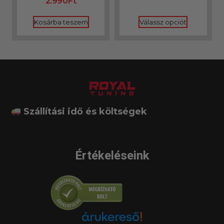
2.990
Ft
5.00
/ 5
Kosárba teszem
Válassz opciót
Szállítási idő és költségek
Értékeléseink