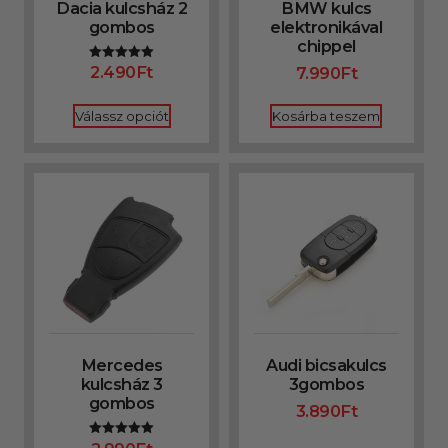
Dacia kulcsház 2
BMW kulcs
gombos
elektronikával
chippel
2.490
Ft
7.990
Ft
Értékelés:
5.00
/ 5
Válassz opciót
Kosárba teszem
Mercedes
Audi bicsakulcs
kulcsház 3
3gombos
gombos
3.890
Ft
Értékelés: