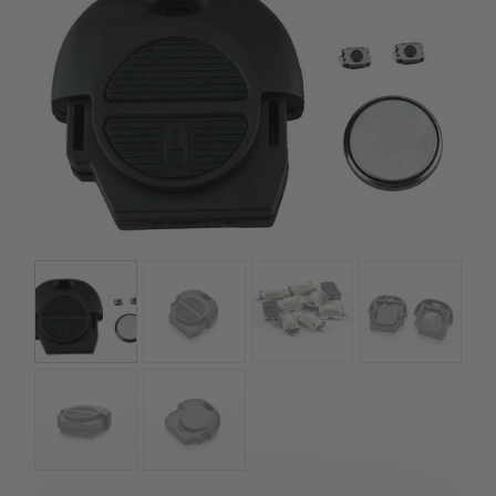
kézhez kapd a csomagod.