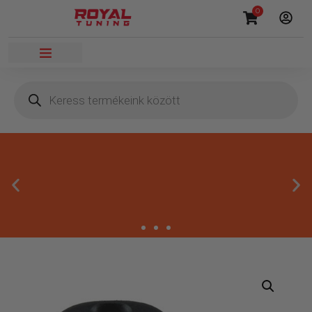
0
Másnapi kézbesítés
Gyors rendelésfeldolgozással segítünk, hogy hamar