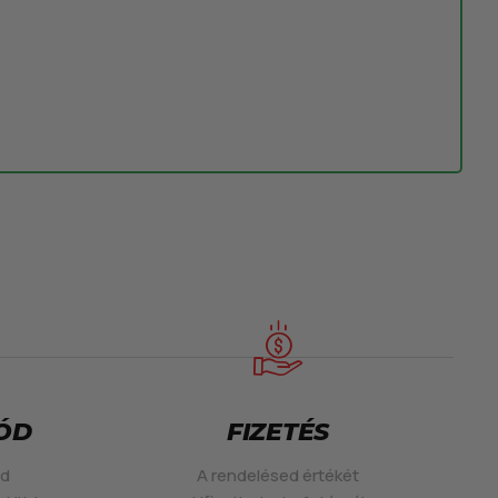
MÓD
FIZETÉS
ed
A rendelésed értékét