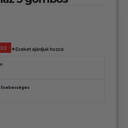
ba
Ezeket ajánljuk hozzá:
cm
b 5sebességes