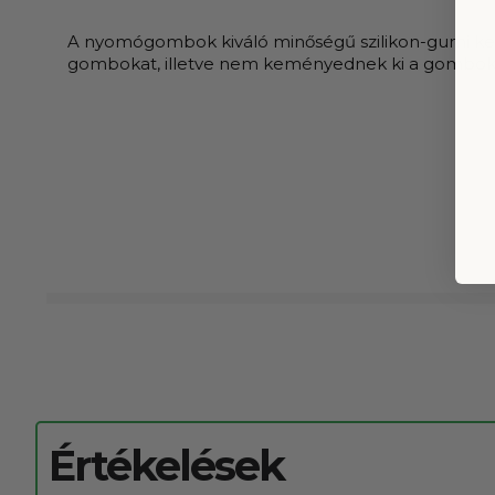
A nyomógombok kiváló minőségű szilikon-gumi kev
gombokat, illetve nem keményednek ki a gombok a
Értékelések