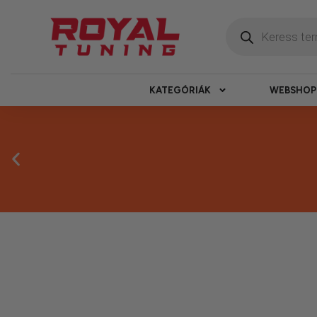
KATEGÓRIÁK
WEBSHOP
Másnapi ké
Gyors rendelésfeldolgozással segítünk, h