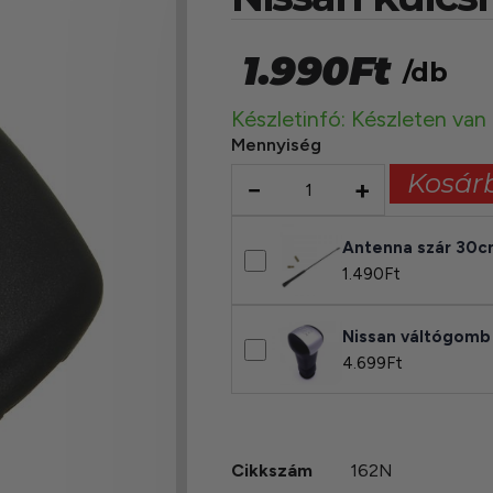
1.990
Ft
/db
Készletinfó: Készleten van
Mennyiség
Kosár
−
+
Antenna szár 30
1.490
Ft
Nissan váltógom
4.699
Ft
Cikkszám
162N