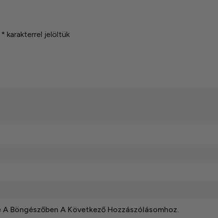
t
*
karakterrel jelöltük
e A Böngészőben A Következő Hozzászólásomhoz.