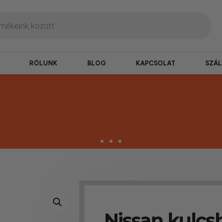
RÓLUNK
BLOG
KAPCSOLAT
SZÁL
zbesítés
ogy hamar kézhez kapd a csomagod.
Nissan kulcs