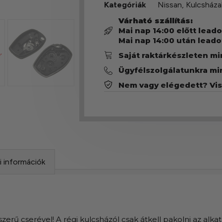
Kategóriák
Nissan
,
Kulcsháza
Várható szállítás:
Mai nap 14:00 előtt lead
Mai nap 14:00 után leado
Saját raktárkészleten m
Ügyfélszolgálatunkra mi
Nem vagy elégedett? Vi
si információk
erű cserével! A régi kulcsházól csak átkell pakolni az alkatré