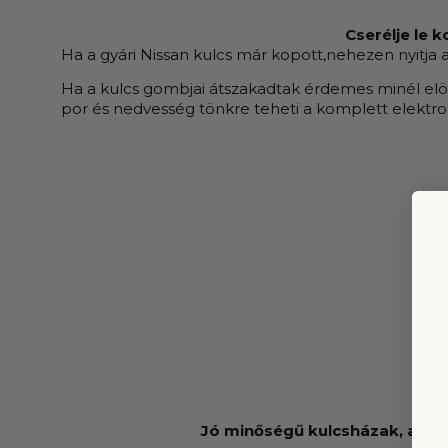
Cserélje le 
Ha a gyári Nissan kulcs már kopott,nehezen nyitja 
Ha a kulcs gombjai átszakadtak érdemes minél elöb
por és nedvesség tönkre teheti a komplett elektroni
Jó minőségű kulcsházak, amive