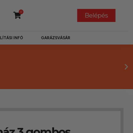
0
Belépés
LÍTÁSI INFÓ
GARÁZSVÁSÁR
ház 3 gombos