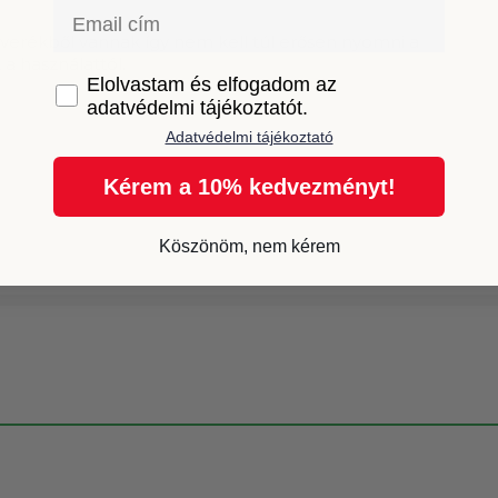
Email
erékből vannak így nem kell túl erősen nyomni a
 használattól.
GDPR
Elolvastam és elfogadom az
adatvédelmi tájékoztatót.
Adatvédelmi tájékoztató
Kérem a 10% kedvezményt!
Köszönöm, nem kérem