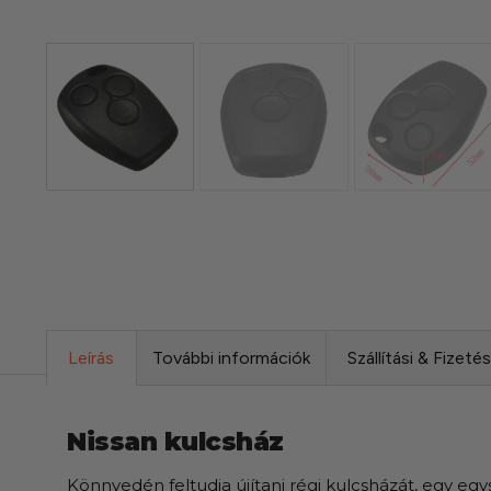
Leírás
További információk
Szállítási & Fizeté
Nissan kulcsház
Könnyedén feltudja újítani régi kulcsházát, egy egysz