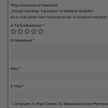
Még nincsenek értékelések.
„Nissan kulcsház 3 gombos” értékelése elsőként
Az e-mail címet nem tesszük közzé.
A kötelező mezőke
A Te Értékelésed
*
Értékelésed
*
Név
*
E-Mail
*
A Nevem, E-Mail Címem, És Weboldalcímem Mentés