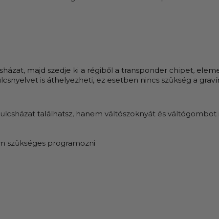
lcsházat, majd szedje ki a régiből a transponder chipet, elem
lcsnyelvet is áthelyezheti, ez esetben nincs szükség a gravír
ulcsházat
találhatsz, hanem
váltószoknyát és váltógombot
 szükséges programozni