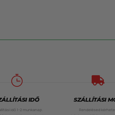
ZÁLLÍTÁSI IDŐ
SZÁLLÍTÁSI 
llítási idő 1-2 munkanap.
Rendelésed kérhet