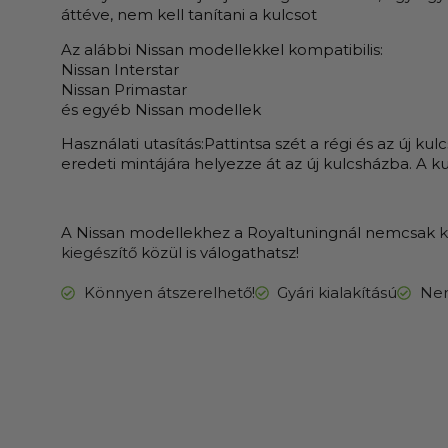
áttéve, nem kell tanítani a kulcsot
Az alábbi Nissan modellekkel kompatibilis:
Nissan Interstar
Nissan Primastar
és egyéb Nissan modellek
Használati utasítás:Pattintsa szét a régi és az új ku
eredeti mintájára helyezze át az új kulcsházba. A ku
A Nissan modellekhez a Royaltuningnál nemcsak
k
kiegészítő
közül is válogathatsz!
Könnyen átszerelhető!
Gyári kialakítású
Nem