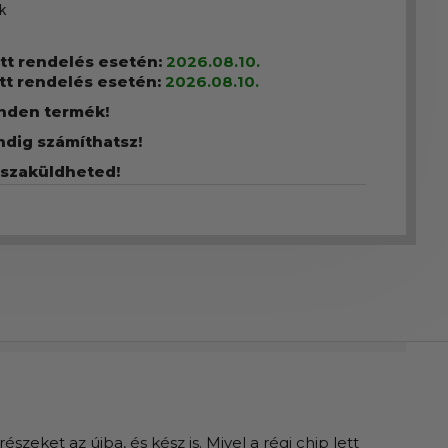
k
ott rendelés esetén:
2026.08.10.
tt rendelés esetén:
2026.08.10.
inden termék!
ndig számíthatsz!
sszaküldheted!
szeket az újba, és kész is. Mivel a régi chip lett