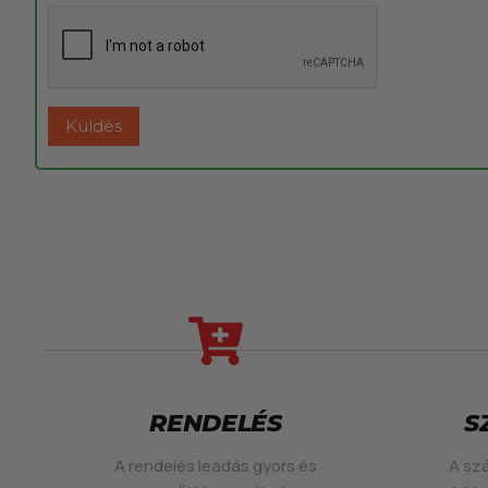
RENDELÉS
S
A rendelés leadás gyors és
A szá