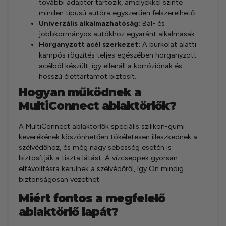
további adapter tartozik, amelyekkel szinte
minden típusú autóra egyszerűen felszerelhető.
Univerzális alkalmazhatóság:
Bal- és
jobbkormányos autókhoz egyaránt alkalmasak.
Horganyzott acél szerkezet:
A burkolat alatti
kampós rögzítés teljes egészében horganyzott
acélból készült, így ellenáll a korróziónak és
hosszú élettartamot biztosít.
Hogyan működnek a
MultiConnect ablaktörlők?
A MultiConnect ablaktörlők speciális szilikon-gumi
keverékének köszönhetően tökéletesen illeszkednek a
szélvédőhöz, és még nagy sebesség esetén is
biztosítják a tiszta látást. A vízcseppek gyorsan
eltávolításra kerülnek a szélvédőről, így Ön mindig
biztonságosan vezethet.
Miért fontos a megfelelő
ablaktörlő lapát?