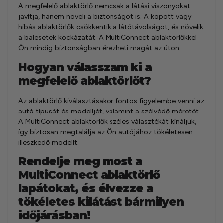
A megfelelő ablaktörlő nemcsak a látási viszonyokat
javítja, hanem növeli a biztonságot is. A kopott vagy
hibás ablaktörlők csökkentik a látótávolságot, és növelik
a balesetek kockázatát. A MultiConnect ablaktörlőkkel
Ön mindig biztonságban érezheti magát az úton.
Hogyan válasszam ki a
megfelelő ablaktörlőt?
Az ablaktörlő kiválasztásakor fontos figyelembe venni az
autó típusát és modelljét, valamint a szélvédő méretét.
A MultiConnect ablaktörlők széles választékát kínáljuk,
így biztosan megtalálja az Ön autójához tökéletesen
illeszkedő modellt.
Rendelje meg most a
MultiConnect ablaktörlő
lapátokat, és élvezze a
tökéletes kilátást bármilyen
időjárásban!