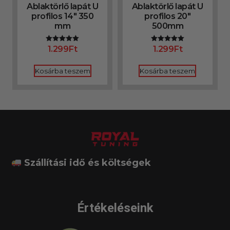
Ablaktörlő lapát U
Ablaktörlő lapát U
profilos 14″ 350
profilos 20″
mm
500mm
1.299
Ft
1.299
Ft
Értékelés:
Értékelés:
5.00
5.00
/ 5
/ 5
Kosárba teszem
Kosárba teszem
Szállítási idő és költségek
Értékeléseink