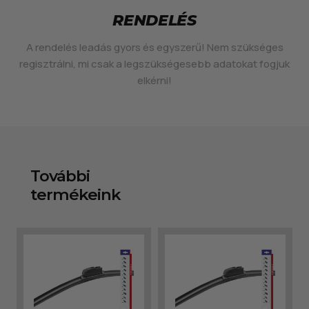
RENDELÉS
A rendelés leadás gyors és egyszerű! Nem szükséges
regisztrálni, mi csak a legszükségesebb adatokat fogjuk
elkérni!
További
termékeink