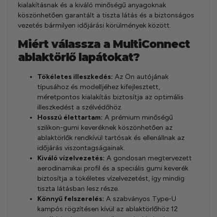
kialakításnak és a kiváló minőségű anyagoknak
köszönhetően garantált a tiszta látás és a biztonságos
vezetés bármilyen időjárási körülmények között.
Miért válassza a MultiConnect
ablaktörlő lapátokat?
Tökéletes illeszkedés:
Az Ön autójának
típusához és modelljéhez kifejlesztett,
méretpontos kialakítás biztosítja az optimális
illeszkedést a szélvédőhöz.
Hosszú élettartam:
A prémium minőségű
szilikon-gumi keveréknek köszönhetően az
ablaktörlők rendkívül tartósak és ellenállnak az
időjárás viszontagságainak.
Kiváló vízelvezetés:
A gondosan megtervezett
aerodinamikai profil és a speciális gumi keverék
biztosítja a tökéletes vízelvezetést, így mindig
tiszta látásban lesz része.
Könnyű felszerelés:
A szabványos Type-U
kampós rögzítésen kívül az ablaktörlőhöz 12