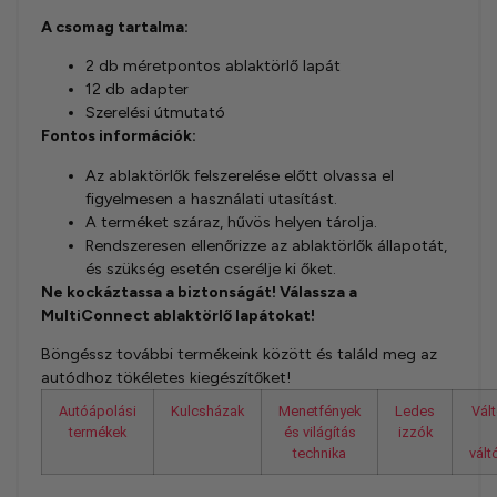
A csomag tartalma:
2 db méretpontos ablaktörlő lapát
12 db adapter
Szerelési útmutató
Fontos információk:
Az ablaktörlők felszerelése előtt olvassa el
figyelmesen a használati utasítást.
A terméket száraz, hűvös helyen tárolja.
Rendszeresen ellenőrizze az ablaktörlők állapotát,
és szükség esetén cserélje ki őket.
Ne kockáztassa a biztonságát! Válassza a
MultiConnect ablaktörlő lapátokat!
Böngéssz további termékeink között és találd meg az
autódhoz tökéletes kiegészítőket!
Autóápolási
Kulcsházak
Menetfények
Ledes
Vál
termékek
és világítás
izzók
technika
vál