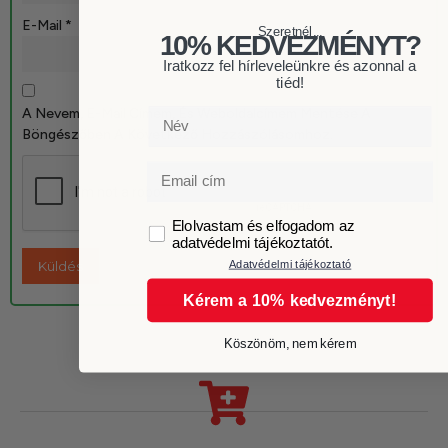
E-Mail
*
Szeretnél...
10% KEDVEZMÉNYT?
Iratkozz fel hírleveleünkre és azonnal a
tiéd!
A Nevem, E-Mail Címem, És Weboldalcímem Mentése A
Név
Böngészőben A Következő Hozzászólásomhoz.
Email
GDPR
Elolvastam és elfogadom az
adatvédelmi tájékoztatót.
Adatvédelmi tájékoztató
Kérem a 10% kedvezményt!
Köszönöm, nem kérem