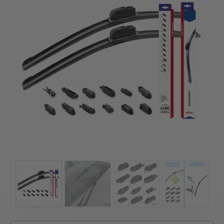
kézhez kapd a csomagod.