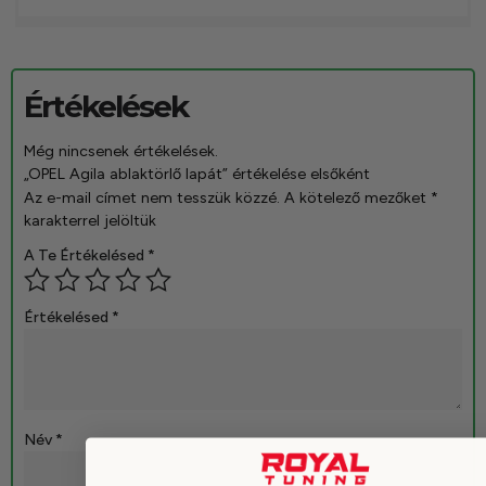
Értékelések
Még nincsenek értékelések.
„OPEL Agila ablaktörlő lapát” értékelése elsőként
Az e-mail címet nem tesszük közzé.
A kötelező mezőket
*
karakterrel jelöltük
A Te Értékelésed
*
Értékelésed
*
Név
*