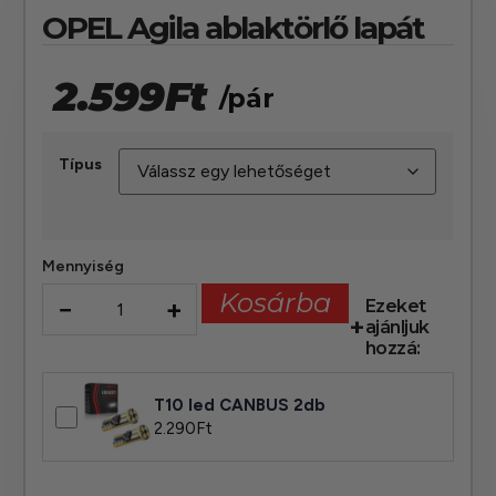
OPEL Agila ablaktörlő lapát
2.599
Ft
/pár
Típus
Mennyiség
Kosárba
−
+
Ezeket
ajánljuk
hozzá:
T10 led CANBUS 2db
2.290
Ft