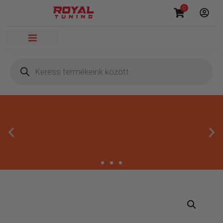
0
Másnapi kézbesítés
Gyors rendelésfeldolgozással segítünk, hogy hamar