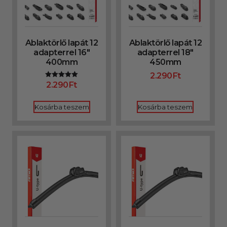
Ablaktörlő lapát 12
Ablaktörlő lapát 12
adapterrel 16″
adapterrel 18″
400mm
450mm
2.290
Ft
2.290
Ft
Értékelés:
5.00
/ 5
Kosárba teszem
Kosárba teszem