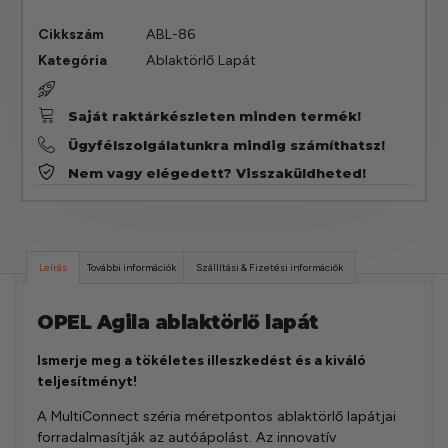
Cikkszám
ABL-86
Kategória
Ablaktörlő Lapát
Saját raktárkészleten minden termék!
Ügyfélszolgálatunkra mindig számíthatsz!
Nem vagy elégedett? Visszaküldheted!
Leírás
További információk
Szállítási & Fizetési információk
OPEL Agila ablaktörlő lapát
Ismerje meg a tökéletes illeszkedést és a kiváló
teljesítményt!
A MultiConnect széria méretpontos ablaktörlő lapátjai
forradalmasítják az autóápolást. Az innovatív