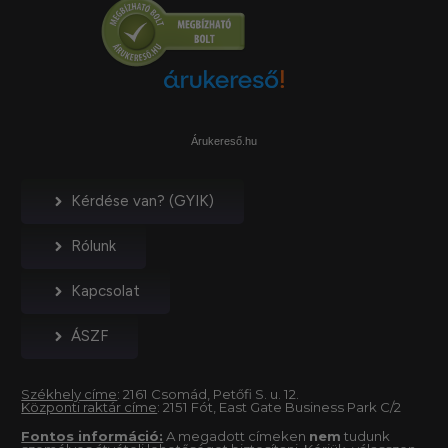
Árukereső.hu
Kérdése van? (GYIK)
Rólunk
Kapcsolat
ÁSZF
Székhely címe
: 2161 Csomád, Petőfi S. u. 12.
Központi raktár címe
: 2151 Fót, East Gate Business Park C/2
Fontos információ:
A megadott címeken
nem
tudunk