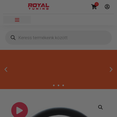
0
Másnapi kézbesítés
Gyors rendelésfeldolgozással segítünk, hogy hamar