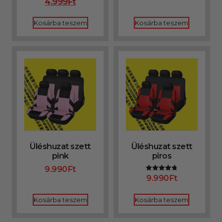
4.999
Ft
Kosárba teszem
Kosárba teszem
Üléshuzat szett
Üléshuzat szett
pink
piros
9.990
Ft
9.990
Ft
Értékelés:
4.75
/ 5
Kosárba teszem
Kosárba teszem