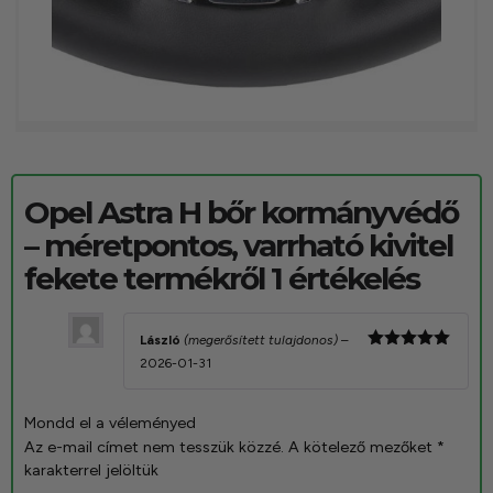
Opel Astra H bőr kormányvédő
– méretpontos, varrható kivitel
fekete
termékről 1 értékelés
László
(megerősített tulajdonos)
–
Értékelés:
2026-01-31
5
/ 5
Mondd el a véleményed
Az e-mail címet nem tesszük közzé.
A kötelező mezőket
*
karakterrel jelöltük