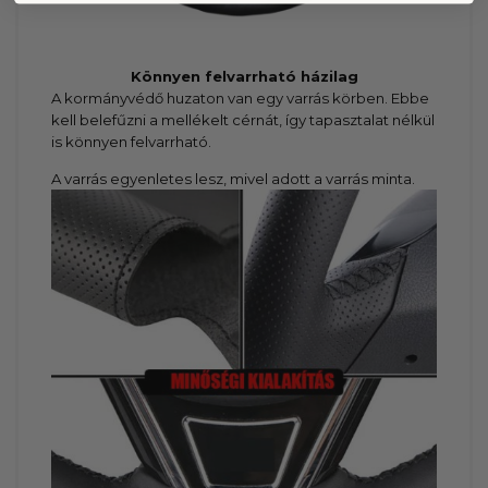
Könnyen felvarrható házilag
A kormányvédő huzaton van egy varrás körben. Ebbe
kell belefűzni a mellékelt cérnát, így tapasztalat nélkül
is könnyen felvarrható.
A varrás egyenletes lesz, mivel adott a varrás minta.