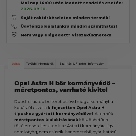
Mai nap 14:00 után leadott rendelés esetén:
2026.08.10.
Saját raktárkészleten minden termék!
Ügyfélszolgálatunkra mindig számíthatsz!
Nem vagy elégedett? Visszaküldheted!
Leírás
További információk
Szállítási & Fizetési információk
Opel Astra H bőr kormányvédő –
méretpontos, varrható kivitel
Dobd fel autód belterét és óvd meg a kormányt a
kopástól ezzel a
kifejezetten Opel Astra H
típushoz gyártott kormányvédővel
. A termék
méretpontos kialakításának
köszönhetően
tökéletesen illeszkedik az Astra H kormányára, így
nem lötyög, nem csúszik, hanem stabil, gyári hatású