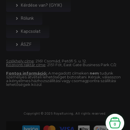
Kérdése van? (GYIK)
Rólunk
Kapcsolat
ÁSZF
Székhely címe
: 2161 Csomád, Petőfi S. u. 12.
Központi raktár címe
: 2151 Fót, East Gate Business Park C/2
Fontos információ:
A megadott címeken
nem
tudunk
személyes átvételi lehetőséget biztosítani. Kérjük, válasszon
a kényelmes házhozszállítási vagy csomagpontra szállítási
lehetőségek közül.
Copyright © 2025 Royaltuning, All rights reserved.
0