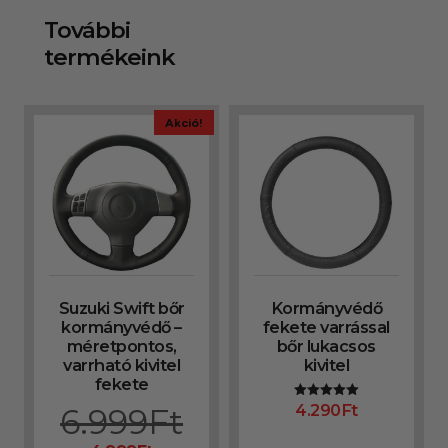
További
termékeink
Akció!
Suzuki Swift bőr
Kormányvédő
kormányvédő –
fekete varrással
méretpontos,
bőr lukacsos
varrható kivitel
kivitel
fekete
4.290
Ft
6.999
Ft
Értékelés:
5.00
/ 5