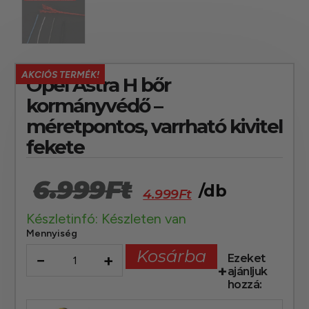
AKCIÓS TERMÉK!
Opel Astra H bőr
kormányvédő –
méretpontos, varrható kivitel
fekete
6.999
Ft
/db
4.999
Ft
Készletinfó: Készleten van
Mennyiség
Kosárba
−
+
Ezeket
ajánljuk
hozzá: