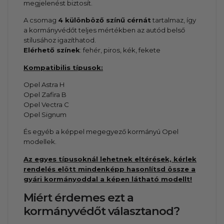
megjelenést biztosít.
A csomag
4 különböző színű cérnát
tartalmaz, így
a kormányvédőt teljes mértékben az autód belső
stílusához igazíthatod.
Elérhető színek
: fehér, piros, kék, fekete
Kompatibilis típusok:
Opel Astra H
Opel Zafira B
Opel Vectra C
Opel Signum
És egyéb a képpel megegyező kormányú Opel
modellek.
Az egyes típusoknál lehetnek eltérések, kérlek
rendelés elött mindenképp hasonlítsd össze a
gyári kormányoddal a képen látható modellt!
Miért érdemes ezt a
kormányvédőt választanod?