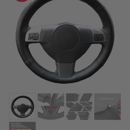
kézhez kapd a csomagod.