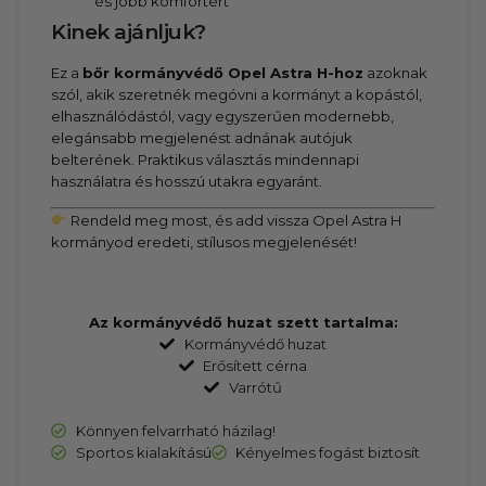
és jobb komfortért
Kinek ajánljuk?
Ez a
bőr kormányvédő Opel Astra H-hoz
azoknak
szól, akik szeretnék megóvni a kormányt a kopástól,
elhasználódástól, vagy egyszerűen modernebb,
elegánsabb megjelenést adnának autójuk
belterének. Praktikus választás mindennapi
használatra és hosszú utakra egyaránt.
Rendeld meg most, és add vissza Opel Astra H
kormányod eredeti, stílusos megjelenését!
Az kormányvédő huzat szett tartalma:
Kormányvédő huzat
Erősített cérna
Varrótű
Könnyen felvarrható házilag!
Sportos kialakítású
Kényelmes fogást biztosít