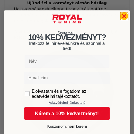
Újítsd fel a kormányt olcsón házilag
Ha a kormány már elkopott, vagy jó állapotú de
szeretnéd védeni az állapotát akkor a kormányvédő
tökéletes megoldás.
A lukacsos felülete és a varrás mintája sportos dizájnt
Szeretnél...
10% KEDVEZMÉNYT?
kölcsönöz.
Iratkozz fel hírleveleünkre és azonnal a
tiéd!
Név
Email
GDPR
Elolvastam és elfogadom az
adatvédelmi tájékoztatót.
Adatvédelmi tájékoztató
Kérem a 10% kedvezményt!
Köszönöm, nem kérem