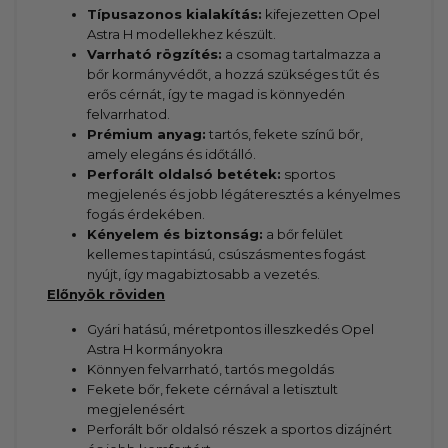
Típusazonos kialakítás:
kifejezetten Opel
Astra H modellekhez készült.
Varrható rögzítés:
a csomag tartalmazza a
bőr kormányvédőt, a hozzá szükséges tűt és
erős cérnát, így te magad is könnyedén
felvarrhatod.
Prémium anyag:
tartós, fekete színű bőr,
amely elegáns és időtálló.
Perforált oldalsó betétek:
sportos
megjelenés és jobb légáteresztés a kényelmes
fogás érdekében.
Kényelem és biztonság:
a bőr felület
kellemes tapintású, csúszásmentes fogást
nyújt, így magabiztosabb a vezetés.
Előnyök röviden
Gyári hatású, méretpontos illeszkedés Opel
Astra H kormányokra
Könnyen felvarrható, tartós megoldás
Fekete bőr, fekete cérnával a letisztult
megjelenésért
Perforált bőr oldalsó részek a sportos dizájnért