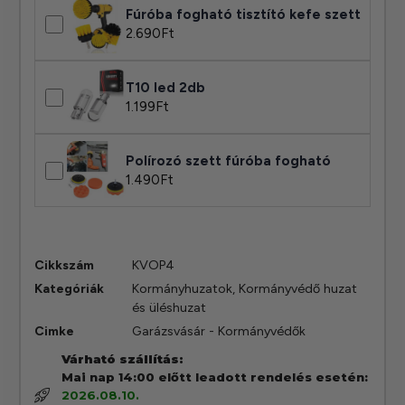
Fúróba fogható tisztító kefe szett
2.690
Ft
T10 led 2db
1.199
Ft
Polírozó szett fúróba fogható
1.490
Ft
Cikkszám
KVOP4
Kategóriák
Kormányhuzatok
,
Kormányvédő huzat
és üléshuzat
Cimke
Garázsvásár - Kormányvédők
Várható szállítás:
Mai nap 14:00 előtt leadott rendelés esetén:
2026.08.10.