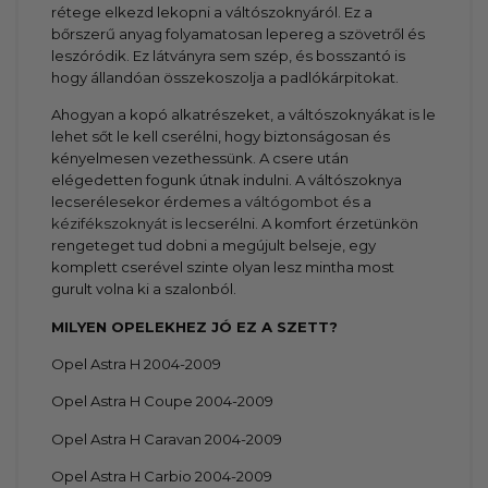
rétege elkezd lekopni a váltószoknyáról. Ez a
bőrszerű anyag folyamatosan lepereg a szövetről és
leszóródik. Ez látványra sem szép, és bosszantó is
hogy állandóan összekoszolja a padlókárpitokat.
Ahogyan a kopó alkatrészeket, a váltószoknyákat is le
lehet sőt le kell cserélni, hogy biztonságosan és
kényelmesen vezethessünk. A csere után
elégedetten fogunk útnak indulni. A váltószoknya
lecserélesekor érdemes a
váltógombot
és a
kézifékszoknyát
is lecserélni. A komfort érzetünkön
rengeteget tud dobni a megújult belseje, egy
komplett cserével szinte olyan lesz mintha most
gurult volna ki a szalonból.
MILYEN OPELEKHEZ JÓ EZ A
SZETT
?
Opel Astra H 2004-2009
Opel Astra H Coupe 2004-2009
Opel Astra H Caravan 2004-2009
Opel Astra H Carbio 2004-2009