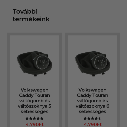
További
termékeink
Volkswagen
Volkswagen
Caddy Touran
Caddy Touran
váltógomb és
váltógomb és
váltószoknya 5
váltószoknya 6
sebességes
sebességes
4.790
Ft
4.790
Ft
Értékelés:
Értékelés:
5.00
4.50