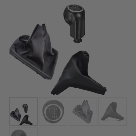
Gyors rendelésfeldolgozással segítünk, hogy hamar
kézhez kapd a csomagod.