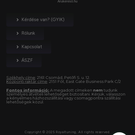
Árukereső.hu
Kérdése van? (GYIK)
Rólunk
Kapcsolat
ÁSZF
Székhely címe
: 2161 Csomád, Petőfi S. u. 12.
Központi raktár címe
: 2151 Fót, East Gate Business Park C/2
Fontos információ:
A megadott címeken
nem
tudunk
személyes átvételi lehetőséget biztosítani. Kérjük, válasszon
a kényelmes házhozszállítási vagy csomagpontra szállítási
lehetőségek közül.
Copyright © 2025 Royaltuning, All rights reserved.