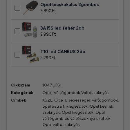
Opel bicskakulcs 2gombos
3.890
Ft
BA15S led fehér 2db
2.990
Ft
T10 led CANBUS 2db
2.290
Ft
Cikkszám
1047UPS1
Kategóriák
Opel
,
Váltógombok Váltószoknyák
Cimkék
KSZL
,
Opel 6 sebességes váltógombok
,
opel astra h kiegészítők
,
Opel kézifék
szoknyák
,
Opel kiegészítők
,
Opel
váltógomb és váltószoknya szettek
,
Opel váltószoknyák