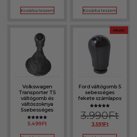
/ 5
/ 5
Kosárba teszem
Kosárba teszem
Akció!
Volkswagen
Ford váltógomb 5
Transporter T5
sebességes
váltógomb és
fekete számlapos
váltószoknya
5sebességes
3.990
Ft
Értékelés:
5.00
/ 5
5.499
Ft
Értékelés:
3.591
Ft
5.00
/ 5