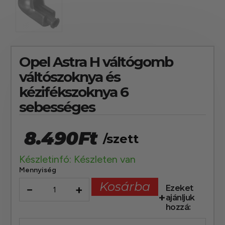
Opel Astra H váltógomb
váltószoknya és
kézifékszoknya 6
sebességes
8.490
Ft
/szett
Készletinfó: Készleten van
Mennyiség
Kosárba
−
+
Ezeket
ajánljuk
hozzá: