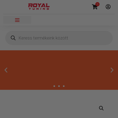
0
Másnapi kézbesítés