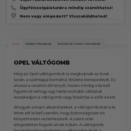
Ügyfélszolgálatunkra mindig számíthatsz!
Nem vagy elégedett? Visszaküldheted!
Leírás
További információk
Szállítási & Fizetési információk
OPEL VÁLTÓGOMB
Még az Opel váltógombok is megkopnak az évek
során, a számlapja bemattul, felülete berepedezik. Ez
elveszi a vezetés élményét, hiszen mindig oda kell
figyelni rá nehogy egy határozottabb váltásnál
leszakadjon a váltógomb vagy felsértse a sofőr kezét.
Ahogyan a kopó alkatrészeket, a váltógombokat is le
lehet sőt le kell cserélni, hogy biztonságosan és
kényelmesen vezethessünk. A csere után
elégedetten fogunk útnak indulni. A váltógomb
lecserélesekor érdemes a váltószoknyát és a