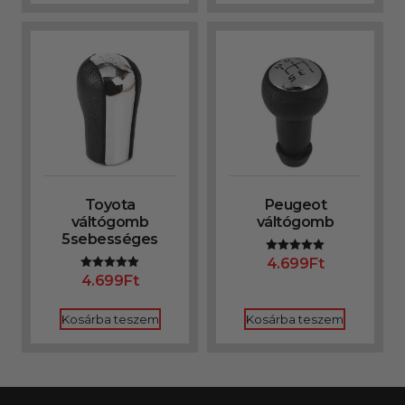
Toyota
Peugeot
váltógomb
váltógomb
5sebességes
4.699
Ft
Értékelés:
5.00
4.699
Ft
Értékelés:
/ 5
4.91
/ 5
Kosárba teszem
Kosárba teszem