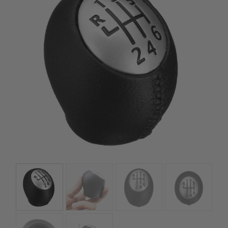
Gyors rendelésfeldolgozással segítünk, hogy hamar
kézhez kapd a csomagod.