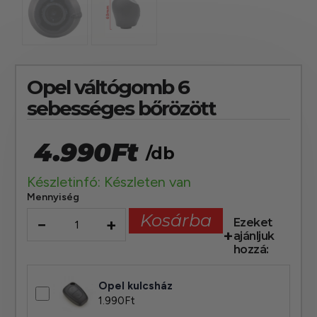
Opel váltógomb 6
sebességes bőrözött
4.990
Ft
/db
Készletinfó: Készleten van
Mennyiség
Kosárba
−
+
Ezeket
ajánljuk
hozzá:
Opel kulcsház
1.990
Ft