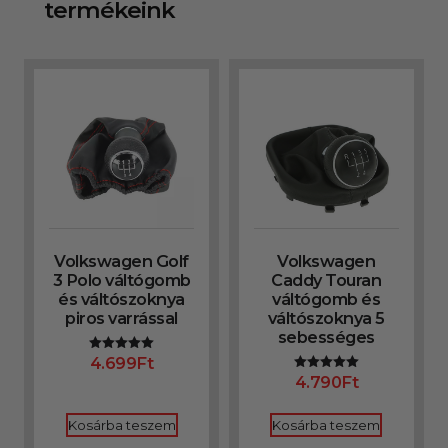
termékeink
Volkswagen Golf
Volkswagen
3 Polo váltógomb
Caddy Touran
és váltószoknya
váltógomb és
piros varrással
váltószoknya 5
sebességes
4.699
Ft
Értékelés:
5.00
4.790
Ft
Értékelés:
/ 5
5.00
/ 5
Kosárba teszem
Kosárba teszem