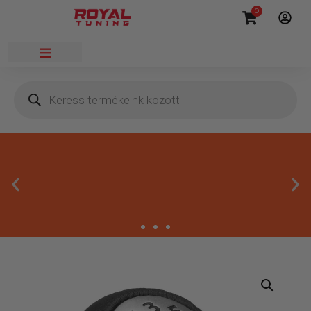
0
Másnapi kézbesítés