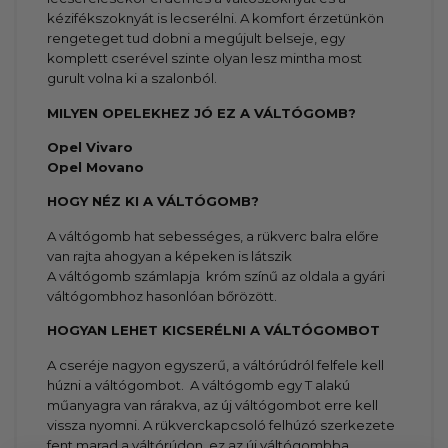
kézifékszoknyát is lecserélni. A komfort érzetünkön
rengeteget tud dobni a megújult belseje, egy
komplett cserével szinte olyan lesz mintha most
gurult volna ki a szalonból.
MILYEN OPELEKHEZ JÓ EZ A VÁLTÓGOMB?
Opel Vivaro
Opel Movano
HOGY NÉZ KI A VÁLTÓGOMB?
A váltógomb hat sebességes, a rükverc balra előre
van rajta ahogyan a képeken is látszik
A váltógomb számlapja króm színű az oldala a gyári
váltógombhoz hasonlóan bőrözött.
HOGYAN LEHET KICSERÉLNI A VÁLTÓGOMBOT
A cseréje nagyon egyszerű, a váltórúdról felfele kell
húzni a váltógombot. A váltógomb egy T alakú
műanyagra van rárakva, az új váltógombot erre kell
vissza nyomni. A rükverckapcsoló felhúzó szerkezete
fent marad a váltórúdon, ez az új váltógombba