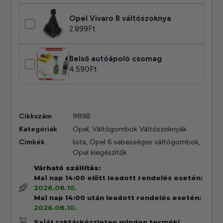
Opel Vivaro B váltószoknya
2.899
Ft
Belső autóápoló csomag
4.590
Ft
Cikkszám
989B
Kategóriák
Opel
,
Váltógombok Váltószoknyák
Cimkék
lista
,
Opel 6 sebességes váltógombok
,
Opel kiegészítők
Várható szállítás:
Mai nap 14:00 előtt leadott rendelés esetén:
2026.08.10.
Mai nap 14:00 után leadott rendelés esetén:
2026.08.10.
Saját raktárkészleten minden termék!