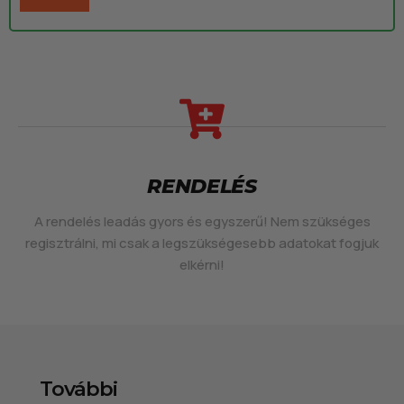
RENDELÉS
A rendelés leadás gyors és egyszerű! Nem szükséges
regisztrálni, mi csak a legszükségesebb adatokat fogjuk
elkérni!
További