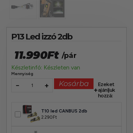
P13 Led izzó 2db
11.990
Ft
/pár
Készletinfó: Készleten van
Mennyiség
Kosárba
−
+
Ezeket
ajánljuk
hozzá:
T10 led CANBUS 2db
2.290
Ft