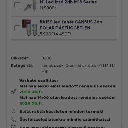
H1 Led izzó 2db M13 Series
11.990
Ft
BA15S led fehér CANBUS 2db
POLARITÁSFÜGGETLEN
5.990
Ft
4.490
Ft
Cikkszám
3206
Kategóriák
Ledes izzók
,
Cree led szettek H1 H4 H7
H8
Várható szállítás:
Mai nap 14:00 előtt leadott rendelés esetén:
2026.08.11.
Mai nap 14:00 után leadott rendelés esetén:
2026.08.11.
Saját raktárkészleten minden termék!
Ügyfélszolgálatunkra mindig számíthatsz!
Nem vagy elégedett? Visszaküldheted!