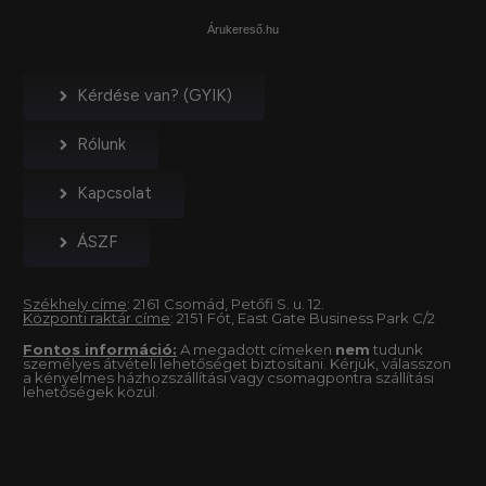
Árukereső.hu
Kérdése van? (GYIK)
Rólunk
Kapcsolat
ÁSZF
Székhely címe
: 2161 Csomád, Petőfi S. u. 12.
Központi raktár címe
: 2151 Fót, East Gate Business Park C/2
Fontos információ:
A megadott címeken
nem
tudunk
személyes átvételi lehetőséget biztosítani. Kérjük, válasszon
a kényelmes házhozszállítási vagy csomagpontra szállítási
lehetőségek közül.