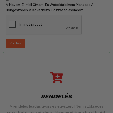
A Nevem, E-Mail Címem, És Weboldalcímem Mentése A
Böngészőben A Következő Hozzászólásomhoz.
RENDELÉS
A rendelés leadás gyors és egyszerű! Nem szükséges
regisztrálni, mi csak a legszükségesebb adatokat fogjuk