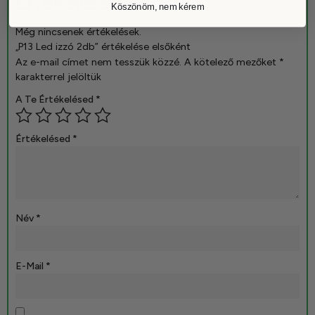
Értékelések
Köszönöm, nem kérem
Még nincsenek értékelések.
„P13 Led izzó 2db” értékelése elsőként
Az e-mail címet nem tesszük közzé.
A kötelező mezőket
*
karakterrel jelöltük
A Te Értékelésed
*
Értékelésed
*
Név
*
E-Mail
*