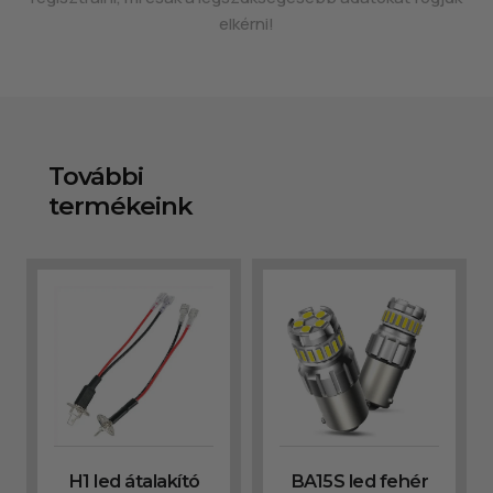
elkérni!
További
termékeink
H1 led átalakító
BA15S led fehér