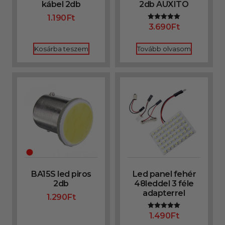
kábel 2db
2db AUXITO
1.190
Ft
3.690
Ft
Értékelés:
5.00
/ 5
Kosárba teszem
Tovább olvasom
BA15S led piros
Led panel fehér
2db
48leddel 3 féle
adapterrel
1.290
Ft
1.490
Ft
Értékelés:
5.00