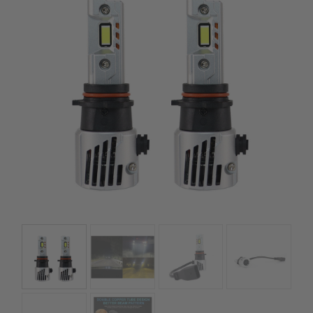
szerepelnek, amelyekben mi is bízunk.