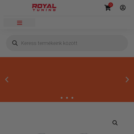
0
Megbízható termékek
Kínálatunkban kizárólag olyan termékek