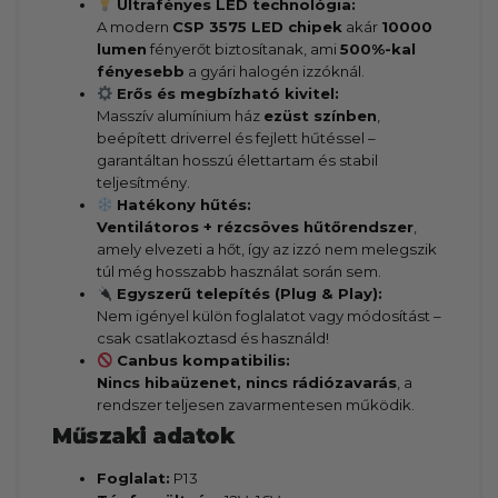
Ultrafényes LED technológia:
A modern
CSP 3575 LED chipek
akár
10000
lumen
fényerőt biztosítanak, ami
500%-kal
fényesebb
a gyári halogén izzóknál.
Erős és megbízható kivitel:
Masszív alumínium ház
ezüst színben
,
beépített driverrel és fejlett hűtéssel –
garantáltan hosszú élettartam és stabil
teljesítmény.
Hatékony hűtés:
Ventilátoros + rézcsöves hűtőrendszer
,
amely elvezeti a hőt, így az izzó nem melegszik
túl még hosszabb használat során sem.
Egyszerű telepítés (Plug & Play):
Nem igényel külön foglalatot vagy módosítást –
csak csatlakoztasd és használd!
Canbus kompatibilis:
Nincs hibaüzenet, nincs rádiózavarás
, a
rendszer teljesen zavarmentesen működik.
Műszaki adatok
Foglalat:
P13