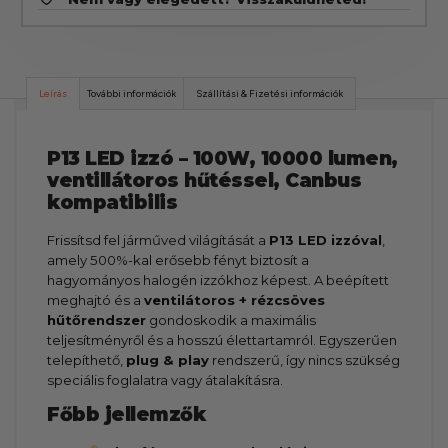
Leírás
További információk
Szállítási & Fizetési információk
P13 LED izzó – 100W, 10000 lumen,
ventillátoros hűtéssel, Canbus
kompatibilis
Frissítsd fel járműved világítását a
P13 LED izzóval
,
amely 500%-kal erősebb fényt biztosít a
hagyományos halogén izzókhoz képest. A beépített
meghajtó és a
ventilátoros + rézcsöves
hűtőrendszer
gondoskodik a maximális
teljesítményről és a hosszú élettartamról. Egyszerűen
telepíthető,
plug & play
rendszerű, így nincs szükség
speciális foglalatra vagy átalakításra.
Főbb jellemzők