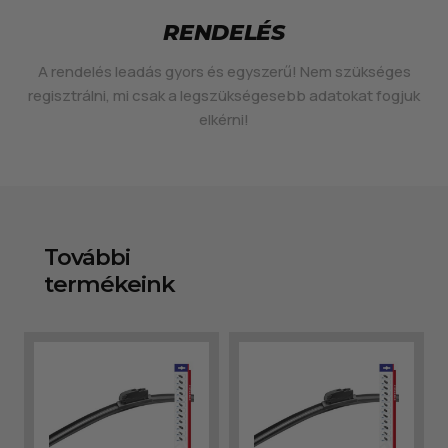
RENDELÉS
A rendelés leadás gyors és egyszerű! Nem szükséges
regisztrálni, mi csak a legszükségesebb adatokat fogjuk
elkérni!
További
termékeink