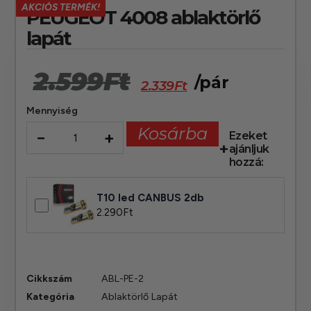
AKCIÓS TERMÉK!
PEUGEOT 4008 ablaktörlő
lapát
2.599
Ft
/pár
2.339
Ft
Mennyiség
Kosárba
−
+
Ezeket
ajánljuk
hozzá:
T10 led CANBUS 2db
2.290
Ft
Cikkszám
ABL-PE-2
Kategória
Ablaktörlő Lapát