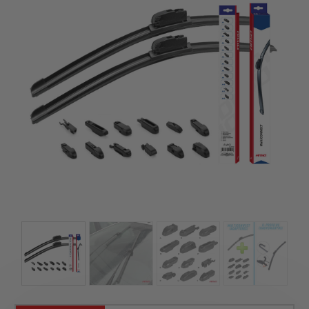
kézhez kapd a csomagod.