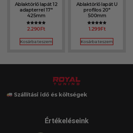
Ablaktörlő lapát 12
Ablaktörlő lapát U
adapterrel 17″
profilos 20″
425mm
500mm
2.290
Ft
1.299
Ft
Értékelés:
Értékelés:
5.00
5.00
/ 5
/ 5
Kosárba teszem
Kosárba teszem
Szállítási idő és költségek
Értékeléseink