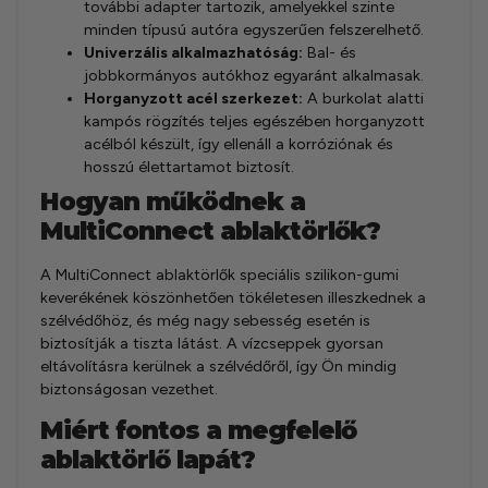
további adapter tartozik, amelyekkel szinte
minden típusú autóra egyszerűen felszerelhető.
Univerzális alkalmazhatóság:
Bal- és
jobbkormányos autókhoz egyaránt alkalmasak.
Horganyzott acél szerkezet:
A burkolat alatti
kampós rögzítés teljes egészében horganyzott
acélból készült, így ellenáll a korróziónak és
hosszú élettartamot biztosít.
Hogyan működnek a
MultiConnect ablaktörlők?
A MultiConnect ablaktörlők speciális szilikon-gumi
keverékének köszönhetően tökéletesen illeszkednek a
szélvédőhöz, és még nagy sebesség esetén is
biztosítják a tiszta látást. A vízcseppek gyorsan
eltávolításra kerülnek a szélvédőről, így Ön mindig
biztonságosan vezethet.
Miért fontos a megfelelő
ablaktörlő lapát?