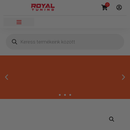
0
Másnapi kézbesítés
Gyors rendelésfeldolgozással segítünk, hogy hamar