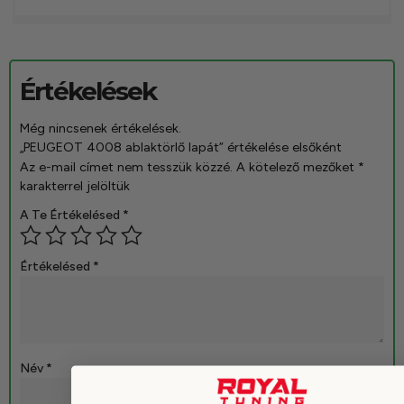
Értékelések
Még nincsenek értékelések.
„PEUGEOT 4008 ablaktörlő lapát” értékelése elsőként
Az e-mail címet nem tesszük közzé.
A kötelező mezőket
*
karakterrel jelöltük
A Te Értékelésed
*
Értékelésed
*
Név
*