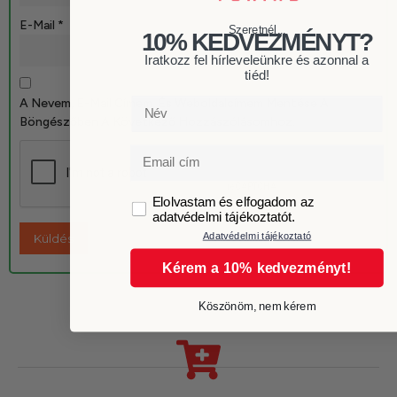
E-Mail
*
Szeretnél...
10% KEDVEZMÉNYT?
Iratkozz fel hírleveleünkre és azonnal a
tiéd!
A Nevem, E-Mail Címem, És Weboldalcímem Mentése A
Név
Böngészőben A Következő Hozzászólásomhoz.
Email
GDPR
Elolvastam és elfogadom az
adatvédelmi tájékoztatót.
Adatvédelmi tájékoztató
Kérem a 10% kedvezményt!
Köszönöm, nem kérem