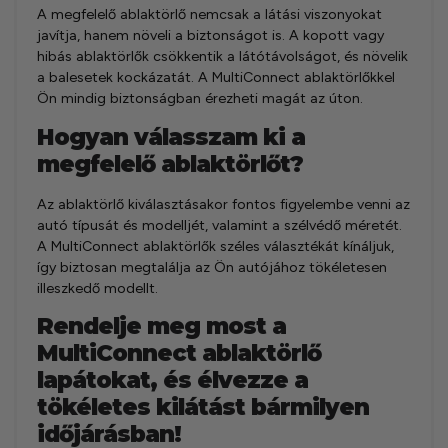
A megfelelő ablaktörlő nemcsak a látási viszonyokat
javítja, hanem növeli a biztonságot is. A kopott vagy
hibás ablaktörlők csökkentik a látótávolságot, és növelik
a balesetek kockázatát. A MultiConnect ablaktörlőkkel
Ön mindig biztonságban érezheti magát az úton.
Hogyan válasszam ki a
megfelelő ablaktörlőt?
Az ablaktörlő kiválasztásakor fontos figyelembe venni az
autó típusát és modelljét, valamint a szélvédő méretét.
A MultiConnect ablaktörlők széles választékát kínáljuk,
így biztosan megtalálja az Ön autójához tökéletesen
illeszkedő modellt.
Rendelje meg most a
MultiConnect ablaktörlő
lapátokat, és élvezze a
tökéletes kilátást bármilyen
időjárásban!