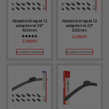
Ablaktörlő lapát 12
Ablaktörlő lapát 12
adapterrel 26″
adapterrel 22″
650mm
550mm
2.290
Ft
2.290
Ft
Értékelés:
5.00
/ 5
Kosárba teszem
Kosárba teszem