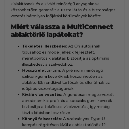
kialakításnak és a kiváló minőségű anyagoknak
köszönhetően garantált a tiszta látás és a biztonságos
vezetés bármilyen időjárási körülmények között.
Miért válassza a MultiConnect
ablaktörlő lapátokat?
Tökéletes illeszkedés:
Az Ön autójának
típusához és modelljéhez kifejlesztett,
méretpontos kialakítás biztosítja az optimális
illeszkedést a szélvédőhöz.
Hosszú élettartam:
A prémium minőségű
szilikon-gumi keveréknek köszönhetően az
ablaktörlők rendkívül tartósak és ellenállnak az
időjárás viszontagságainak.
Kiváló vízelvezetés:
A gondosan megtervezett
aerodinamikai profil és a speciális gumi keverék
biztosítja a tökéletes vízelvezetést, így mindig
tiszta látásban lesz része.
Könnyű felszerelés:
A szabványos Type-U
kampós rögzítésen kívül az ablaktörlőhöz 12