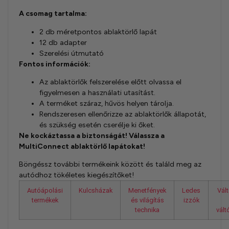
A csomag tartalma:
2 db méretpontos ablaktörlő lapát
12 db adapter
Szerelési útmutató
Fontos információk:
Az ablaktörlők felszerelése előtt olvassa el
figyelmesen a használati utasítást.
A terméket száraz, hűvös helyen tárolja.
Rendszeresen ellenőrizze az ablaktörlők állapotát,
és szükség esetén cserélje ki őket.
Ne kockáztassa a biztonságát! Válassza a
MultiConnect ablaktörlő lapátokat!
Böngéssz további termékeink között és találd meg az
autódhoz tökéletes kiegészítőket!
Autóápolási
Kulcsházak
Menetfények
Ledes
Vál
termékek
és világítás
izzók
technika
vál