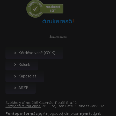
Árukereső.hu
Kérdése van? (GYIK)
Rólunk
Kapcsolat
ÁSZF
Székhely címe
: 2161 Csomád, Petőfi S. u. 12.
Központi raktár címe
: 2151 Fót, East Gate Business Park C/2
Fontos információ:
A megadott címeken
nem
tudunk