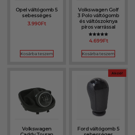
Opel váltógomb 5
Volkswagen Golf
sebességes
3 Polo váltógomb
és váltószoknya
3.990
Ft
piros varrással
4.699
Ft
Értékelés:
5.00
/ 5
Kosárba teszem
Kosárba teszem
Akció!
Volkswagen
Ford váltógomb 5
Caddy Touran
sebességes