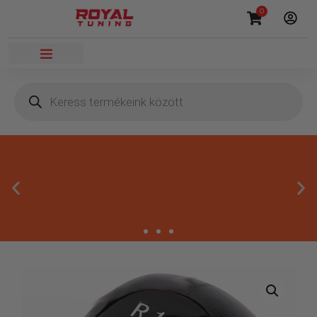
0
Megbízható termékek
Kínálatunkban kizárólag olyan termékek