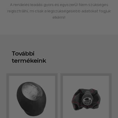
A rendelés leadás gyors és egyszerű! Nem szükséges
regisztrálni, mi csak a legszükségesebb adatokat fogjuk
elkérni!
További
termékeink