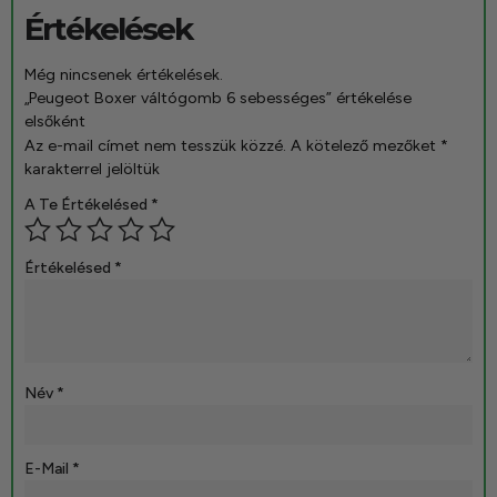
Értékelések
Még nincsenek értékelések.
„Peugeot Boxer váltógomb 6 sebességes” értékelése
elsőként
Az e-mail címet nem tesszük közzé.
A kötelező mezőket
*
karakterrel jelöltük
A Te Értékelésed
*
Értékelésed
*
Név
*
E-Mail
*