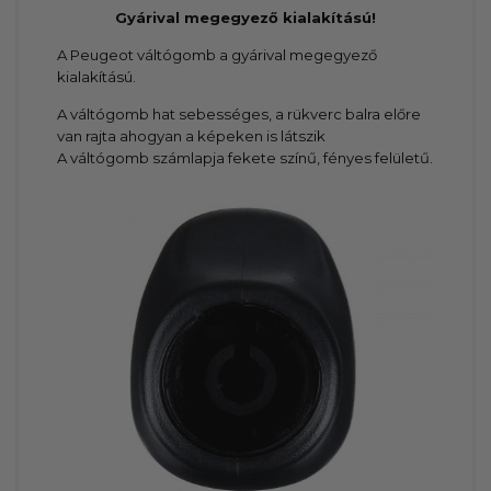
Gyárival megegyező kialakítású!
A Peugeot váltógomb a gyárival megegyező
kialakítású.
A váltógomb hat sebességes, a rükverc balra előre
van rajta ahogyan a képeken is látszik
A váltógomb számlapja fekete színű, fényes felületű.