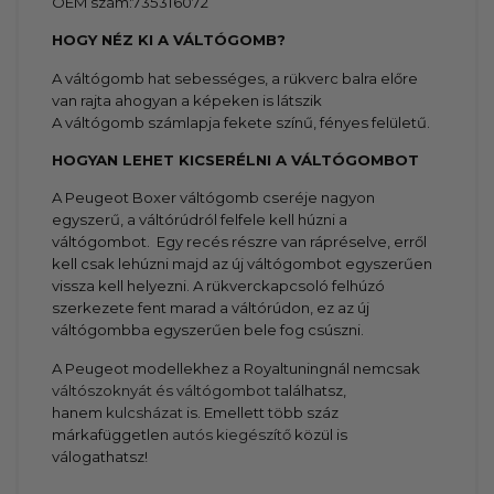
OEM szám:735316072
HOGY NÉZ KI A VÁLTÓGOMB?
A váltógomb hat sebességes, a rükverc balra előre
van rajta ahogyan a képeken is látszik
A váltógomb számlapja fekete színű, fényes felületű.
HOGYAN LEHET KICSERÉLNI A VÁLTÓGOMBOT
A Peugeot Boxer váltógomb cseréje nagyon
egyszerű, a váltórúdról felfele kell húzni a
váltógombot. Egy recés részre van rápréselve, erről
kell csak lehúzni majd az új váltógombot egyszerűen
vissza kell helyezni. A rükverckapcsoló felhúzó
szerkezete fent marad a váltórúdon, ez az új
váltógombba egyszerűen bele fog csúszni.
A Peugeot modellekhez a Royaltuningnál nemcsak
váltószoknyát és váltógombot
találhatsz,
hanem
kulcsházat
is. Emellett több száz
márkafüggetlen
autós kiegészítő
közül is
válogathatsz!