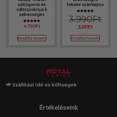
váltógomb és
fekete számlapos
váltószoknya 5
sebességes
3.990
Ft
Értékelés:
5.00
/ 5
4.790
Ft
Értékelés:
3.591
Ft
5.00
/ 5
Kosárba teszem
Kosárba teszem
Szállítási idő és költségek
Értékeléseink