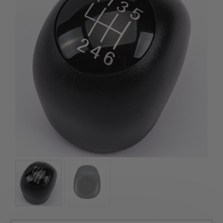
szerepelnek, amelyekben mi is bízunk.