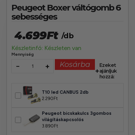
Peugeot Boxer váltógomb 6
sebességes
4.699
Ft
/db
Készletinfó: Készleten van
Mennyiség
Kosárba
−
+
Ezeket
ajánljuk
hozzá:
T10 led CANBUS 2db
2.290
Ft
Peugeot bicskakulcs 3gombos
világításkapcsolós
3.890
Ft