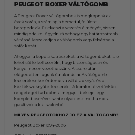
PEUGEOT BOXER VÁLTÓGOMB
A Peugeot Boxer váltógombok is megkopnak az
évek során, a számlapja bemattul, felülete
berepedezik. Ez elveszi a vezetés élményét, hiszen
mindig oda kell figyelni rá nehogy egy határozottabb
váltásnál leszakadjon a váltógomb vagy felsértse a
sofőr kezét.
Ahogyan a kopó alkatrészeket, a váltógombokat is le
lehet sőt le kell cserélni, hogy biztonságosan és
kényelmesen vezethessünk. A csere után
elégedetten fogunk útnak indulni. A váltógomb
lecserélesekor érdemes a váltószoknyát és a
kézifékszoknyát is lecserélni. A komfort érzetünkön
rengeteget tud dobni a megújult belseje, egy
komplett cserével szinte olyan lesz mintha most
gurult volna ki a szalonból.
MILYEN PEUGEOTOKHOZ JÓ EZ A VÁLTÓGOMB?
Peugeot Boxer 1994-2006