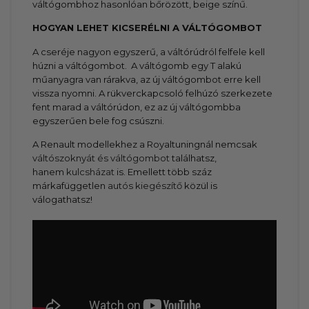
váltógombhoz hasonlóan bőrözött, beige színű.
HOGYAN LEHET KICSERÉLNI A VÁLTÓGOMBOT
A cseréje nagyon egyszerű, a váltórúdról felfele kell
húzni a váltógombot. A váltógomb egy T alakú
műanyagra van rárakva, az új váltógombot erre kell
vissza nyomni. A rükverckapcsoló felhúzó szerkezete
fent marad a váltórúdon, ez az új váltógombba
egyszerűen bele fog csúszni.
A Renault modellekhez a Royaltuningnál nemcsak
váltószoknyát és váltógombot
találhatsz,
hanem
kulcsházat
is. Emellett több száz
márkafüggetlen
autós kiegészítő
közül is
válogathatsz!