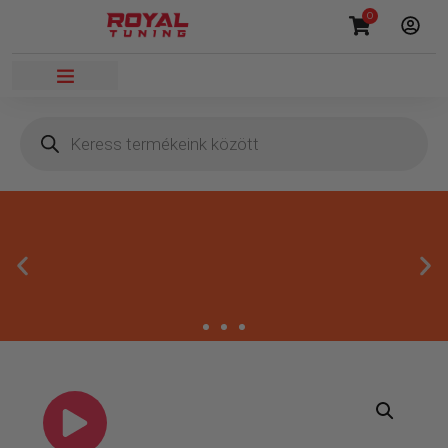
0
Másnapi kézbesítés
Gyors rendelésfeldolgozással segítünk, hogy hamar