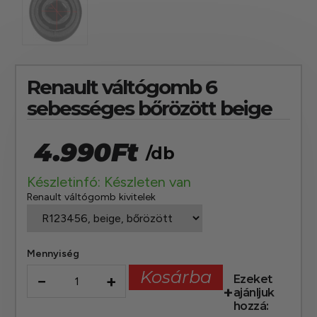
Renault váltógomb 6
sebességes bőrözött beige
4.990
Ft
/db
Készletinfó: Készleten van
Renault váltógomb kivitelek
Mennyiség
Kosárba
−
+
Ezeket
ajánljuk
hozzá: