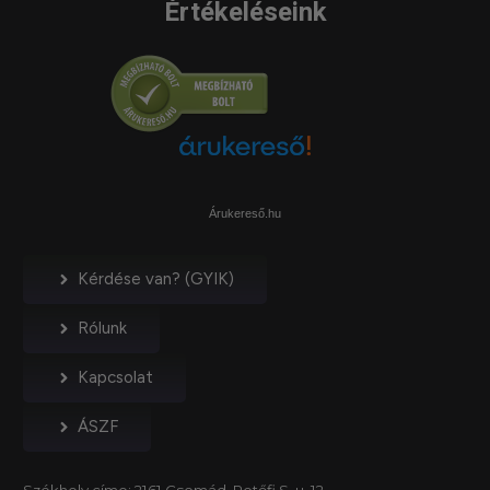
Értékeléseink
Árukereső.hu
Kérdése van? (GYIK)
Rólunk
Kapcsolat
ÁSZF
Székhely címe
: 2161 Csomád, Petőfi S. u. 12.