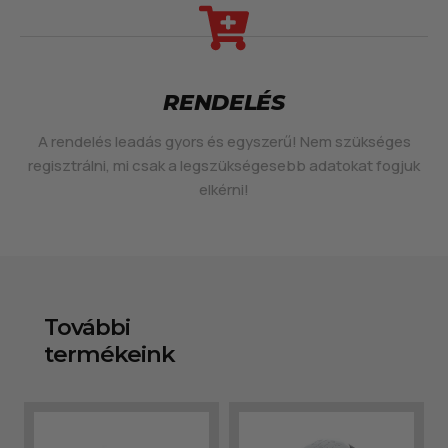
RENDELÉS
A rendelés leadás gyors és egyszerű! Nem szükséges
regisztrálni, mi csak a legszükségesebb adatokat fogjuk
elkérni!
További
termékeink