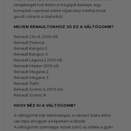
rengeteget tud dobni a megújult belseje, egy
komplett cserével szinte olyan lesz mintha most
gurult volna ki a szalonból.
MILYEN RENAULTOKHOZ JÓ EZ A VÁLTÓGOMB?
Renault Clio III, 2005-től
Renault Fluence
Renault Kangoo 2
Renault Kangoo 3
Renault Laguna 2 2001-től
Renault Master 2010-től
Renault Megane 2
Renault Megane 3
Renault Trafic
Renault Scenic II, 2003-tól
Renault Scenic III
HOGY NÉZ KI A VÁLTÓGOMB?
A váltógomb hat sebességes, a rükverc balra előre
van rajta ahogyan a képeken is látszik
A váltógomb számlapja ezüst színű az oldala a gyári