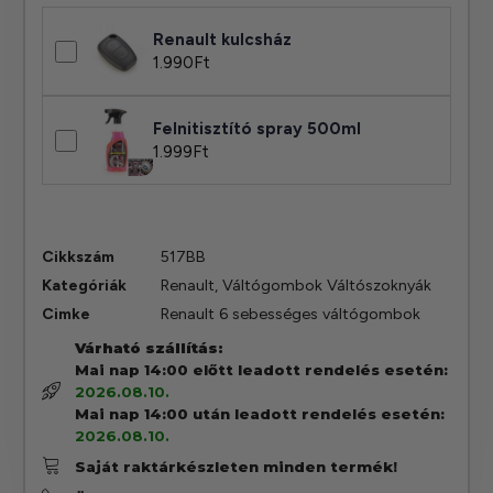
Renault kulcsház
1.990
Ft
Felnitisztító spray 500ml
1.999
Ft
Cikkszám
517BB
Kategóriák
Renault
,
Váltógombok Váltószoknyák
Cimke
Renault 6 sebességes váltógombok
Várható szállítás:
Mai nap 14:00 előtt leadott rendelés esetén:
2026.08.10.
Mai nap 14:00 után leadott rendelés esetén:
2026.08.10.
Saját raktárkészleten minden termék!