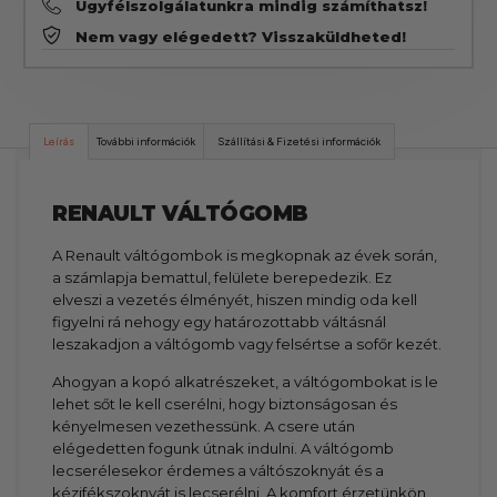
Ügyfélszolgálatunkra mindig számíthatsz!
Nem vagy elégedett? Visszaküldheted!
Leírás
További információk
Szállítási & Fizetési információk
RENAULT VÁLTÓGOMB
A Renault váltógombok is megkopnak az évek során,
a számlapja bemattul, felülete berepedezik. Ez
elveszi a vezetés élményét, hiszen mindig oda kell
figyelni rá nehogy egy határozottabb váltásnál
leszakadjon a váltógomb vagy felsértse a sofőr kezét.
Ahogyan a kopó alkatrészeket, a váltógombokat is le
lehet sőt le kell cserélni, hogy biztonságosan és
kényelmesen vezethessünk. A csere után
elégedetten fogunk útnak indulni. A váltógomb
lecserélesekor érdemes a váltószoknyát és a
kézifékszoknyát is lecserélni. A komfort érzetünkön