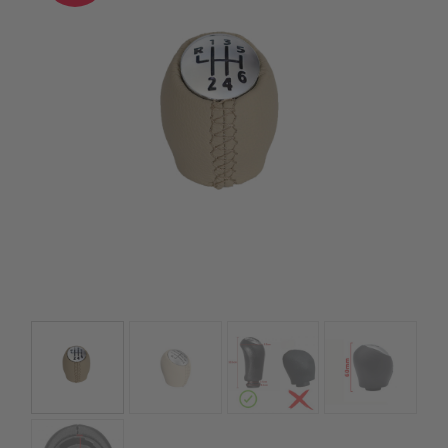
kézhez kapd a csomagod.