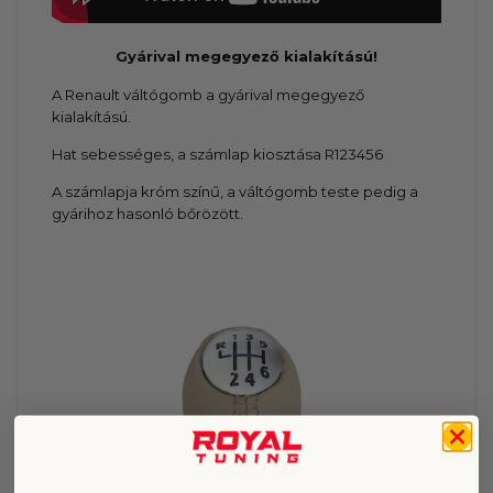
Gyárival megegyező kialakítású!
A Renault váltógomb a gyárival megegyező
kialakítású.
Hat sebességes, a számlap kiosztása R123456
A számlapja króm színű, a váltógomb teste pedig a
gyárihoz hasonló bőrözött.