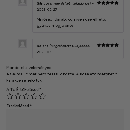
Sándor
(megerősített tulajdonos)
–
Értékelés:
2025-02-27
5
/ 5
Minőségi darab, könnyen cserélhető,
gyárias megjelenés.
Roland
(megerősített tulajdonos)
–
Értékelés:
2026-03-11
5
/ 5
Mondd el a véleményed
Az e-mail címet nem tesszük közzé.
A kötelező mezőket
*
karakterrel jelöltük
A Te Értékelésed
*
Értékelésed
*