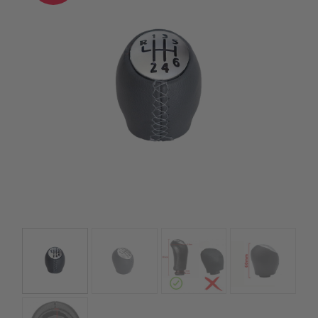
szerepelnek, amelyekben mi is bízunk.