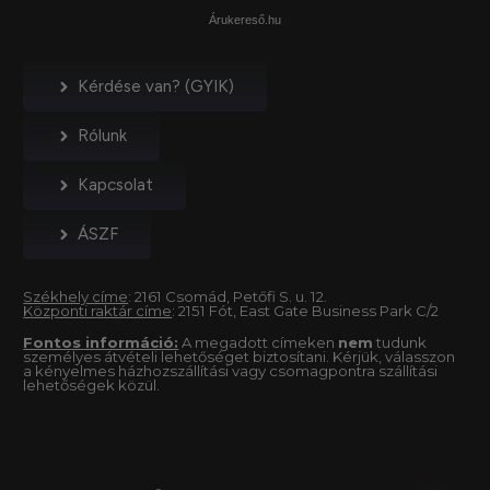
Árukereső.hu
Kérdése van? (GYIK)
Rólunk
Kapcsolat
ÁSZF
Székhely címe
: 2161 Csomád, Petőfi S. u. 12.
Központi raktár címe
: 2151 Fót, East Gate Business Park C/2
Fontos információ:
A megadott címeken
nem
tudunk
személyes átvételi lehetőséget biztosítani. Kérjük, válasszon
a kényelmes házhozszállítási vagy csomagpontra szállítási
lehetőségek közül.