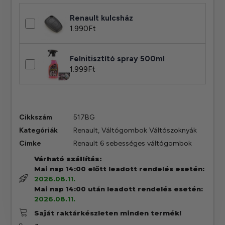
Renault kulcsház
1.990
Ft
Felnitisztító spray 500ml
1.999
Ft
Cikkszám
517BG
Kategóriák
Renault
,
Váltógombok Váltószoknyák
Cimke
Renault 6 sebességes váltógombok
Várható szállítás:
Mai nap 14:00 előtt leadott rendelés esetén:
2026.08.11.
Mai nap 14:00 után leadott rendelés esetén:
2026.08.11.
Saját raktárkészleten minden termék!