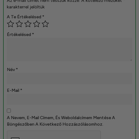
Az e-mail címet nem tesszük közzé.
A kötelező mezőket
*
karakterrel jelöltük
A Te Értékelésed
*
Értékelésed
*
Név
*
E-Mail
*
A Nevem, E-Mail Címem, És Weboldalcímem Mentése A
Böngészőben A Következő Hozzászólásomhoz.