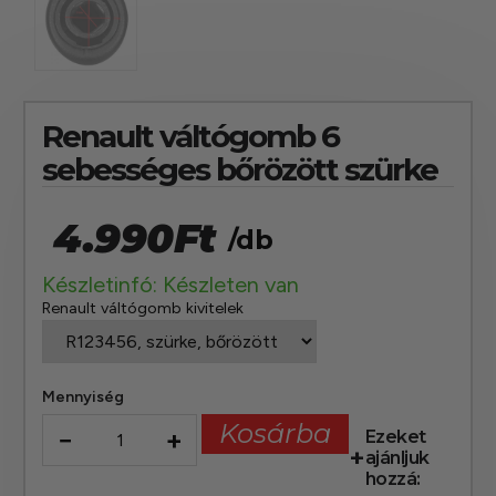
Renault váltógomb 6
sebességes bőrözött szürke
4.990
Ft
/db
Készletinfó: Készleten van
Renault váltógomb kivitelek
Mennyiség
Kosárba
−
+
Ezeket
ajánljuk
hozzá: