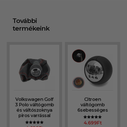
További
termékeink
Volkswagen Golf
Citroen
3 Polo váltógomb
váltógomb
és váltószoknya
6sebességes
piros varrással
4.699
Ft
Értékelés:
5.00