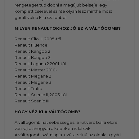
rengeteget tud dobni a megújult belseje, egy
komplett cserével szinte olyan lesz mintha most
gurult volna ki a szalonból.
MILYEN RENAULTOKHOZ JÓ EZ A VÁLTÓGOMB?
Renault Clio III, 2005-től
Renault Fluence
Renault Kangoo 2
Renault Kangoo 3
Renault Laguna 2 2001-től
Renault Master 2010-
Renault Megane 2
Renault Megane 3
Renault Trafic
Renault Scenic II, 2003-tól
Renault Scenic III
HOGY NÉZ KI A VÁLTÓGOMB?
A váltógomb hat sebességes, a rükverc balra előre
van rajta ahogyan a képeken is látszik
A váltógomb számlapja ezüst színű az oldala a gyári