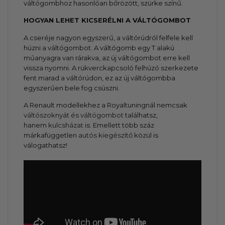
váltógombhoz hasonlóan bőrözött, szürke színű.
HOGYAN LEHET KICSERÉLNI A VÁLTÓGOMBOT
A cseréje nagyon egyszerű, a váltórúdról felfele kell
húzni a váltógombot. A váltógomb egy T alakú
műanyagra van rárakva, az új váltógombot erre kell
vissza nyomni. A rükverckapcsoló felhúzó szerkezete
fent marad a váltórúdon, ez az új váltógombba
egyszerűen bele fog csúszni.
A Renault modellekhez a Royaltuningnál nemcsak
váltószoknyát és váltógombot
találhatsz,
hanem
kulcsházat
is. Emellett több száz
márkafüggetlen
autós kiegészítő
közül is
válogathatsz!