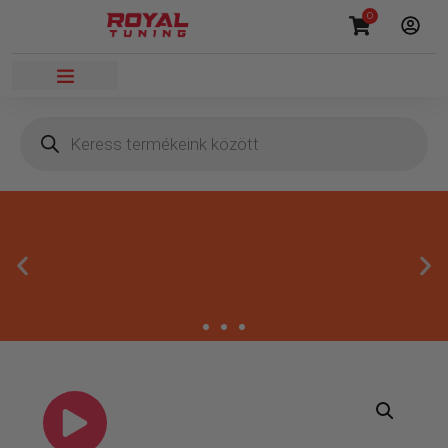
0
Megbízható termékek
Kínálatunkban kizárólag olyan termékek