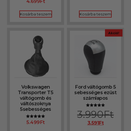
4.699
Ft
Értékelés:
/ 5
5.00
/ 5
Kosárba teszem
Kosárba teszem
Akció!
Volkswagen
Ford váltógomb 5
Transporter T5
sebességes ezüst
váltógomb és
számlapos
váltószoknya
5sebességes
3.990
Ft
Értékelés:
4.90
/ 5
5.499
Ft
Értékelés:
3.591
Ft
5.00
/ 5