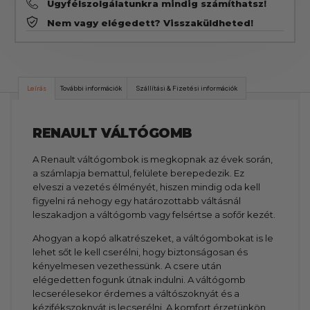
Ügyfélszolgálatunkra mindig számíthatsz!
Nem vagy elégedett? Visszaküldheted!
Leírás
További információk
Szállítási & Fizetési információk
RENAULT VÁLTÓGOMB
A Renault váltógombok is megkopnak az évek során,
a számlapja bemattul, felülete berepedezik. Ez
elveszi a vezetés élményét, hiszen mindig oda kell
figyelni rá nehogy egy határozottabb váltásnál
leszakadjon a váltógomb vagy felsértse a sofőr kezét.
Ahogyan a kopó alkatrészeket, a váltógombokat is le
lehet sőt le kell cserélni, hogy biztonságosan és
kényelmesen vezethessünk. A csere után
elégedetten fogunk útnak indulni. A váltógomb
lecserélesekor érdemes a váltószoknyát és a
kézifékszoknyát is lecserélni. A komfort érzetünkön