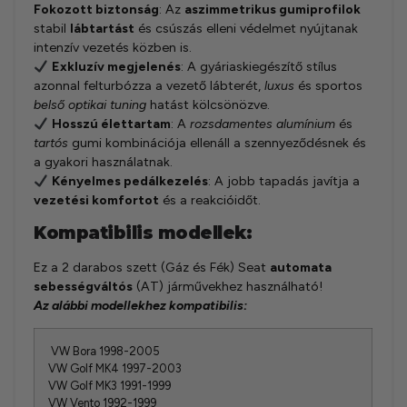
Fokozott biztonság
: Az
aszimmetrikus gumiprofilok
stabil
lábtartást
és csúszás elleni védelmet nyújtanak
intenzív vezetés közben is.
Exkluzív megjelenés
: A gyáriaskiegészítő stílus
azonnal felturbózza a vezető lábterét,
luxus
és sportos
belső optikai tuning
hatást kölcsönözve.
Hosszú élettartam
: A
rozsdamentes alumínium
és
tartós
gumi kombinációja ellenáll a szennyeződésnek és
a gyakori használatnak.
Kényelmes pedálkezelés
: A jobb tapadás javítja a
vezetési komfortot
és a reakcióidőt.
Kompatibilis modellek:
Ez a 2 darabos szett (Gáz és Fék) Seat
automata
sebességváltós
(AT) járművekhez használható!
Az alábbi modellekhez kompatibilis:
VW Bora 1998-2005
VW Golf MK4 1997-2003
VW Golf MK3 1991-1999
VW Vento 1992-1999