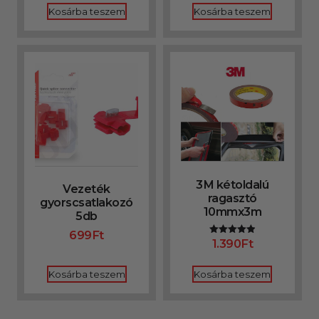
Kosárba teszem
Kosárba teszem
3M kétoldalú
Vezeték
ragasztó
gyorscsatlakozó
10mmx3m
5db
699
Ft
1.390
Ft
Értékelés:
4.92
/ 5
Kosárba teszem
Kosárba teszem