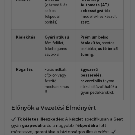
(gázpedál és
Automata (AT)
széles
sebességváltós
1
fékpedál
modellekhez készült
borítás)
szett.
Kialakítás
Gyári stílusú
Prémium belső
fém felület,
átalakítás
, sportos
fekete gumis
esztétika,
autó belső
sávokkal
tuning
.
Rögzítés
Fúrás nélküli,
Egyszerű
clip-on
vagy
beszerelés
,
feszítő
reverzibilis
(nyom
mechanizmus
nélkül eltávolítható) a
11
gyári pedálkarokról.
Előnyök a Vezetési Élményért
Tökéletes illeszkedés
: A készlet specifikusan a Seat
gyári
gázpedálra
és a nagyobb
fékpedálra
lett
méretezve, garantálva a biztonságos illeszkedést.