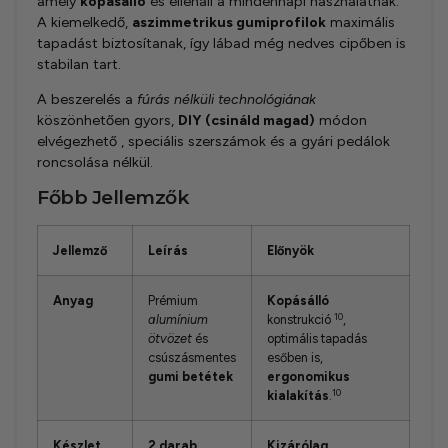
amely
kopásálló
és ellenáll a mindennapi használatnak.
A kiemelkedő,
aszimmetrikus gumiprofilok
maximális
tapadást biztosítanak, így lábad még nedves cipőben is
stabilan tart.
A beszerelés a
fúrás nélküli technológiának
köszönhetően gyors,
DIY (csináld magad)
módon
elvégezhető , speciális szerszámok és a gyári pedálok
roncsolása nélkül.
Főbb Jellemzők
Jellemző
Leírás
Előnyök
Anyag
Prémium
Kopásálló
10
alumínium
konstrukció
,
ötvözet
és
optimális tapadás
csúszásmentes
esőben is,
gumi betétek
ergonomikus
10
kialakítás
.
Készlet
2 darab
Kizárólag