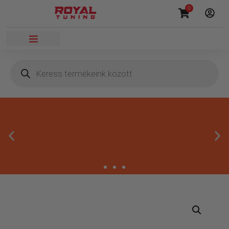
0
Megbízható termékek
Kínálatunkban kizárólag olyan termékek