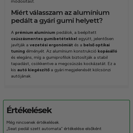
módosítást.
Miért válasszam az alumínium
pedált a gyári gumi helyett?
A
prémium alumínium
pedálok, a beépített
csúszásmentes gumibetétekkel
együtt, jelentősen
javítják a
vezetési ergonómiát
és a
belső optikai
tuning
élményét. Az alumínium konstrukció
kopásálló
és elegáns, míg a gumiprofilok biztosítják a stabil
tapadást, csökkentve a megcsúszás kockázatát. Ez a
kis
autó kiegészítő
a gyári
megjelenését kölcsönzi
autójának.
Értékelések
Még nincsenek értékelések.
„Seat pedál szett automata” értékelése elsőként