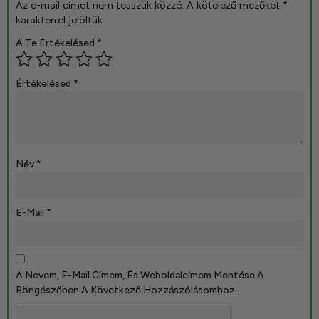
Az e-mail címet nem tesszük közzé.
A kötelező mezőket
*
karakterrel jelöltük
A Te Értékelésed
*
Értékelésed
*
Név
*
E-Mail
*
A Nevem, E-Mail Címem, És Weboldalcímem Mentése A
Böngészőben A Következő Hozzászólásomhoz.