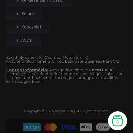
Kérdése van? (GYIK)
Rólunk
Kapcsolat
ÁSZF
Székhely címe
: 2161 Csomád, Petőfi S. u. 12.
Központi raktár címe
: 2151 Fót, East Gate Business Park C/2
Fontos információ:
A megadott címeken
nem
tudunk
személyes átvételi lehetőséget biztosítani. Kérjük, válasszon
a kényelmes házhozszállítási vagy csomagpontra szállítási
lehetőségek közül.
Copyright © 2025 Royaltuning, All rights reserved.
0