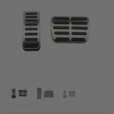
szerepelnek, amelyekben mi is bízunk.