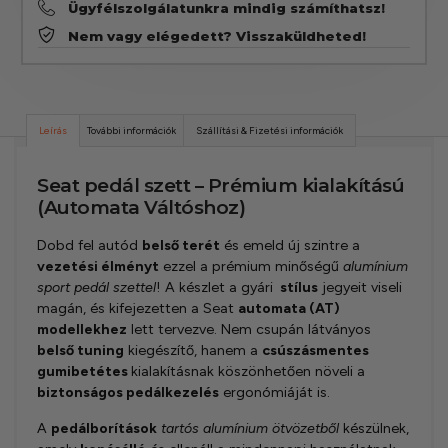
Ügyfélszolgálatunkra mindig számíthatsz!
Nem vagy elégedett? Visszaküldheted!
Leírás
További információk
Szállítási & Fizetési információk
Seat pedál szett – Prémium kialakítású
(Automata Váltóshoz)
Dobd fel autód
belső terét
és emeld új szintre a
vezetési élményt
ezzel a prémium minőségű
alumínium
sport pedál szettel
! A készlet a gyári
stílus
jegyeit viseli
magán, és kifejezetten a Seat
automata (AT)
modellekhez
lett tervezve. Nem csupán látványos
belső tuning
kiegészítő, hanem a
csúszásmentes
gumibetétes
kialakításnak köszönhetően növeli a
biztonságos pedálkezelés
ergonómiáját is.
A
pedálborítások
tartós alumínium ötvözetből
készülnek,