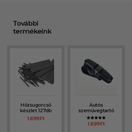
További
termékeink
Hőzsugorcső
Autós
készlet 127db
szemüvegtartó
1.699
Ft
1.699
Ft
Értékelés:
5.00
/ 5