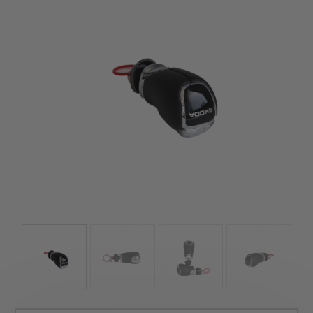
szerepelnek, amelyekben mi is bízunk.