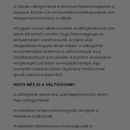
A Skoda váltógombok krómozott felülete hajlamos a
kopásra. Ezután a króm bemattul és felrepedezik ami
kényelmetlenné teszi a váltást.
Ahogyan a kopó alkatrészeket, a váltógombokat is le
lehet sőt le kell cserélni, hogy biztonságosan és
kényelmesen vezethessünk. A csere után
elégedetten fogunk útnak indulni. A váltógomb
lecserélesekor érdemes a váltószoknyát és a
kézifékszoknyát is lecserélni. A komfort érzetünkön
rengeteget tud dobni a megújult belseje, egy
komplett cserével szinte olyan lesz mintha most
gurult volna ki a szalonból.
HOGY NÉZ KI A VÁLTÓGOMB?
A váltógomb automata, számlapja bőrözött, króm
kapcsológombbal
Kompletten a kapcsolóval együtt, ahogyan a
képeken is látszódik
A képeken látható piros műanyag csak a