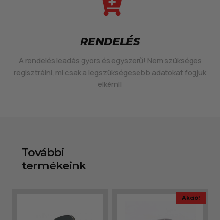
RENDELÉS
A rendelés leadás gyors és egyszerű! Nem szükséges
regisztrálni, mi csak a legszükségesebb adatokat fogjuk
elkérni!
További
termékeink
Akció!