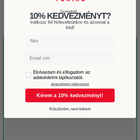
márkafüggetlen
autós kiegészítő
közül is
válogathatsz!
Szeretnél...
10% KEDVEZMÉNYT?
Iratkozz fel hírleveleünkre és azonnal a
tiéd!
Név
Értékelések
Email
Még nincsenek értékelések.
„Skoda automata váltógomb” értékelése elsőként
GDPR
Elolvastam és elfogadom az
Az e-mail címet nem tesszük közzé.
A kötelező mezőket
*
adatvédelmi tájékoztatót.
karakterrel jelöltük
Adatvédelmi tájékoztató
A Te Értékelésed
*
Kérem a 10% kedvezményt!
Értékelésed
*
Köszönöm, nem kérem