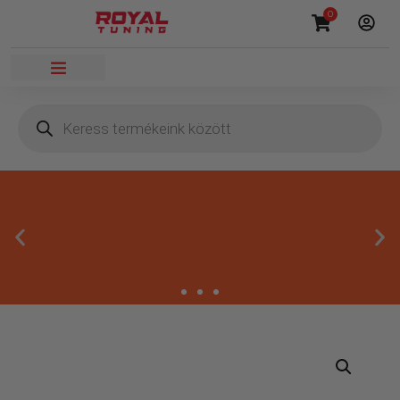
0
Megbízható termékek
Kínálatunkban kizárólag olyan termékek