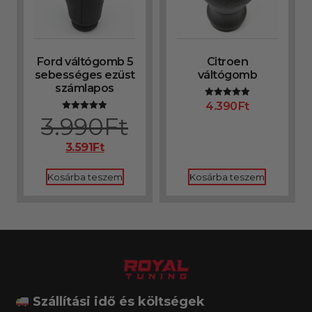
Ford váltógomb 5
Citroen
sebességes ezüst
váltógomb
számlapos
4.390
Ft
Értékelés:
5.00
3.990
Ft
Értékelés:
/ 5
4.90
/ 5
3.591
Ft
Kosárba teszem
Kosárba teszem
Szállítási idő és költségek