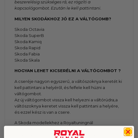
beszerelésig szükséges rá, ez rögzíti a
kapcsológombot. Ezután le kell pattintani.
MILYEN SKODÁKHOZ JÓ EZ A VÁLTÓGOMB?
Skoda Octavia
Skoda SuperB
Skoda Kamiq
Skoda Rapid
Skoda Fabia
Skoda Skala
HOGYAN LEHET KICSERÉLNI A VÁLTÓGOMBOT ?
A cseréje nagyon egyszerű, a váltószoknya keretét ki
kell pattintani a helyéről, és felfele kell húzni a
váltógombot.
Az új váltógombot vissza kell helyezni a váltórúdra,a
váltószoknya keretet vissza kell pattintani a helyére,
és ezzel kész is van a csere.
A Skoda modellekhez a Royaltuningnál
nemcsak
váltószoknyát és váltógombot
találhatsz,
hanem
kulcsházat
is. Emellett több száz