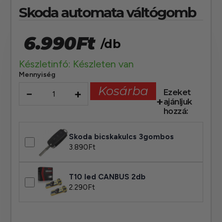
Skoda automata váltógomb
6.990
Ft
/db
Készletinfó: Készleten van
Mennyiség
Kosárba
−
+
Ezeket
ajánljuk
hozzá:
Skoda bicskakulcs 3gombos
3.890
Ft
T10 led CANBUS 2db
2.290
Ft