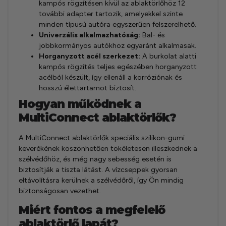
kampós rögzítésen kívül az ablaktörlőhöz 12
további adapter tartozik, amelyekkel szinte
minden típusú autóra egyszerűen felszerelhető.
Univerzális alkalmazhatóság:
Bal- és
jobbkormányos autókhoz egyaránt alkalmasak.
Horganyzott acél szerkezet:
A burkolat alatti
kampós rögzítés teljes egészében horganyzott
acélból készült, így ellenáll a korróziónak és
hosszú élettartamot biztosít.
Hogyan működnek a
MultiConnect ablaktörlők?
A MultiConnect ablaktörlők speciális szilikon-gumi
keverékének köszönhetően tökéletesen illeszkednek a
szélvédőhöz, és még nagy sebesség esetén is
biztosítják a tiszta látást. A vízcseppek gyorsan
eltávolításra kerülnek a szélvédőről, így Ön mindig
biztonságosan vezethet.
Miért fontos a megfelelő
ablaktörlő lapát?