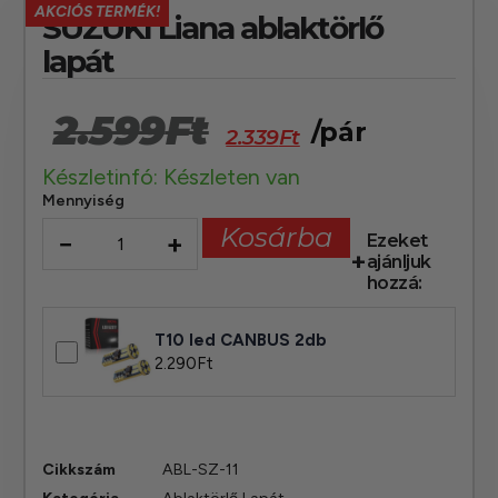
AKCIÓS TERMÉK!
SUZUKI Liana ablaktörlő
lapát
2.599
Ft
/pár
2.339
Ft
Készletinfó: Készleten van
Mennyiség
Kosárba
−
+
Ezeket
ajánljuk
hozzá:
T10 led CANBUS 2db
2.290
Ft
Cikkszám
ABL-SZ-11