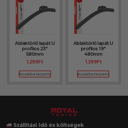
Ablaktörlő lapát U
Ablaktörlő lapát U
profilos 23″
profilos 19″
580mm
480mm
1.299
Ft
1.299
Ft
Kosárba teszem
Kosárba teszem
Szállítási idő és költségek