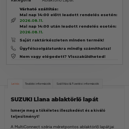
Kategória
Ablaktörlő Lapát
Várható szállítás:
Mai nap 14:00 előtt leadott rendelés esetén:
2026.08.11.
Mai nap 14:00 után leadott rendelés esetén:
2026.08.11.
Saját raktárkészleten minden termék!
Ügyfélszolgálatunkra mindig számíthatsz!
Nem vagy elégedett? Visszaküldheted!
Leírás
További információk
Szállítási & Fizetési információk
SUZUKI Liana ablaktörlő lapát
Ismerje meg a tökéletes illeszkedést és a kiváló
teljesítményt!
A MultiConnect széria méretpontos ablaktörlő lapátjai