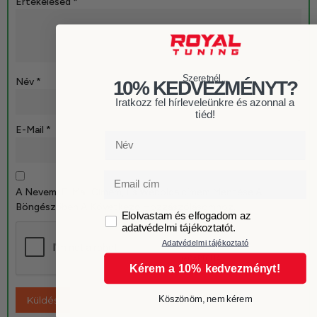
Értékelésed
*
Szeretnél...
Név
*
10% KEDVEZMÉNYT?
Iratkozz fel hírleveleünkre és azonnal a
tiéd!
E-Mail
*
Név
Email
A Nevem, E-Mail Címem, És Weboldalcímem Mentése A
Böngészőben A Következő Hozzászólásomhoz.
GDPR
Elolvastam és elfogadom az
adatvédelmi tájékoztatót.
Adatvédelmi tájékoztató
Kérem a 10% kedvezményt!
Köszönöm, nem kérem