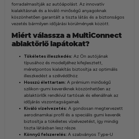
forradalmasítják az autóápolást. Az innovatív
kialakításnak és a kiváló minőségű anyagoknak
köszönhetően garantált a tiszta látás és a biztonságos
vezetés bármilyen időjárási körülmények között.
Miért válassza a MultiConnect
ablaktörlő lapátokat?
Tökéletes illeszkedés:
Az Ön autójának
típusához és modelljéhez kifejlesztett,
méretpontos kialakítás biztosítja az optimális
illeszkedést a szélvédőhöz.
Hosszú élettartam:
A prémium minőségű
szilikon-gumi keveréknek köszönhetően az
ablaktörlők rendkívül tartósak és ellenállnak az
időjárás viszontagságainak.
Kiváló vízelvezetés:
A gondosan megtervezett
aerodinamikai profil és a speciális gumi keverék
biztosítja a tökéletes vízelvezetést, így mindig
tiszta látásban lesz része.
Könnyű felszerelés:
A szabványos Type-U