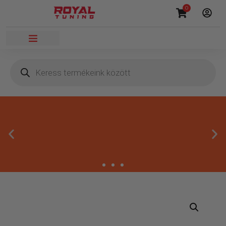
0
Megbízható termékek
Kínálatunkban kizárólag olyan termékek