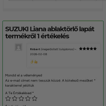
SUZUKI Liana ablaktörlő lapát
termékről 1 értékelés
Róbert
(megerősített tulajdonos)
–
Értékelés:
2026-02-08
5
/ 5
Mondd el a véleményed
Az e-mail címet nem tesszük közzé.
A kötelező mezőket
*
karakterrel jelöltük
A Te Értékelésed
*