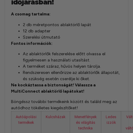
időjárásban!
A csomag tartalma:
2 db méretpontos ablaktörlő lapát
12 db adapter
Szerelési útmutató
Fontos információk:
Az ablaktörlők felszerelése előtt olvassa el
figyelmesen a használati utasítást.
A terméket száraz, hűvös helyen tárolja.
Rendszeresen ellenőrizze az ablaktörlők állapotát,
és szükség esetén cserélje ki őket.
Ne kockáztassa a biztonságát! Válassza a
MultiConnect ablaktörlő lapátokat!
Böngéssz további termékeink között és találd meg az
autódhoz tökéletes kiegészítőket!
Autóápolási
Kulcsházak
Menetfények
Ledes
Vál
termékek
és világítás
izzók
technika
vál