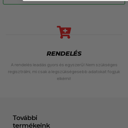
RENDELÉS
A rendelés leadás gyors és egyszerű! Nem szükséges
regisztrálni, mi csak a legszükségesebb adatokat fogjuk
elkérni!
További
termékeink