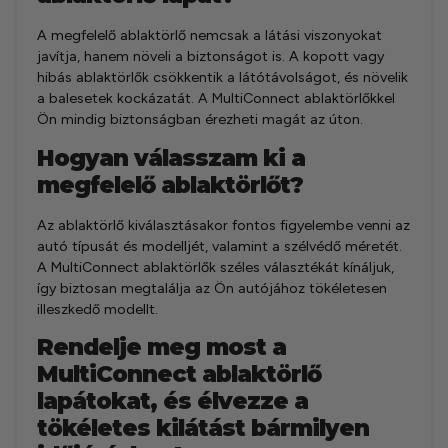
A megfelelő ablaktörlő nemcsak a látási viszonyokat
javítja, hanem növeli a biztonságot is. A kopott vagy
hibás ablaktörlők csökkentik a látótávolságot, és növelik
a balesetek kockázatát. A MultiConnect ablaktörlőkkel
Ön mindig biztonságban érezheti magát az úton.
Hogyan válasszam ki a
megfelelő ablaktörlőt?
Az ablaktörlő kiválasztásakor fontos figyelembe venni az
autó típusát és modelljét, valamint a szélvédő méretét.
A MultiConnect ablaktörlők széles választékát kínáljuk,
így biztosan megtalálja az Ön autójához tökéletesen
illeszkedő modellt.
Rendelje meg most a
MultiConnect ablaktörlő
lapátokat, és élvezze a
tökéletes kilátást bármilyen