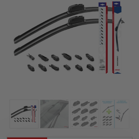
szerepelnek, amelyekben mi is bízunk.