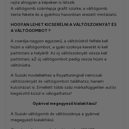
rajta ahogyan a képeken is látszik
A váltógomb számlapja grafit szürke, a váltógomb
teste fekete és a gyárihoz hasonlóan erezett mintázatú.
HOGYAN LEHET KICSERÉLNI A VÁLTÓSZOKNYÁT ÉS
A VÁLTÓGOMBOT ?
A cseréje nagyon egyszerű, a váltórúdról felfele kell
húzni a váltógombot, a gyári szoknya keretét ki kell
pattintani a helyéről. Az új váltószoknyát vissza kell
pattintani, aZ új váltógombot pedig vissza húzni a
váltórúdra.
A Suzuki modellekhez a Royaltuningnál nemcsak
váltószoknyát és váltógombot
találhatsz, hanem
kulcsházat
is. Emellett több száz márkafüggetlen
autós
kiegészítő
közül is válogathatsz!
Gyárival megegyező kialakítású!
A Suzuki váltógomb és váltószoknya a gyárival
megegyező kialakítású.