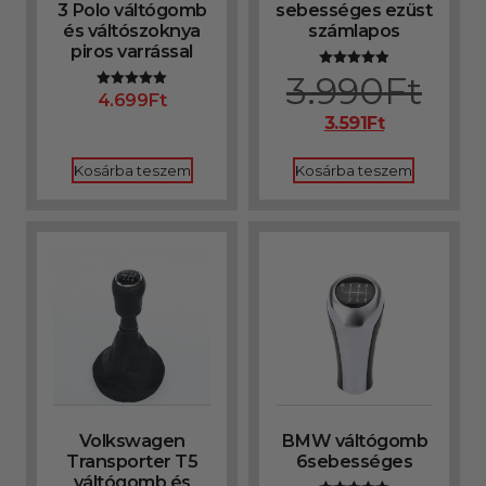
3 Polo váltógomb
sebességes ezüst
és váltószoknya
számlapos
piros varrással
3.990
Ft
Értékelés:
4.90
4.699
Ft
Értékelés:
/ 5
5.00
3.591
Ft
/ 5
Kosárba teszem
Kosárba teszem
Volkswagen
BMW váltógomb
Transporter T5
6sebességes
váltógomb és