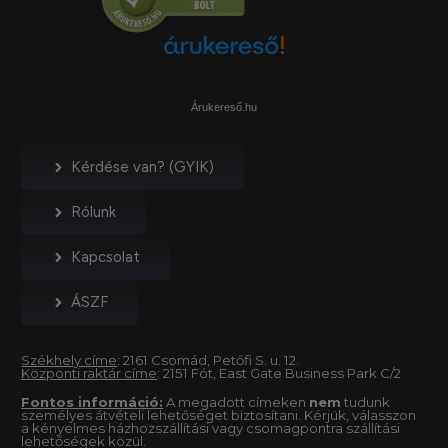
Árukereső.hu
Kérdése van? (GYIK)
Rólunk
Kapcsolat
ÁSZF
Székhely címe
: 2161 Csomád, Petőfi S. u. 12.
Központi raktár címe
: 2151 Fót, East Gate Business Park C/2
Fontos információ:
A megadott címeken
nem
tudunk
személyes átvételi lehetőséget biztosítani. Kérjük, válasszon
a kényelmes házhozszállítási vagy csomagpontra szállítási
lehetőségek közül.