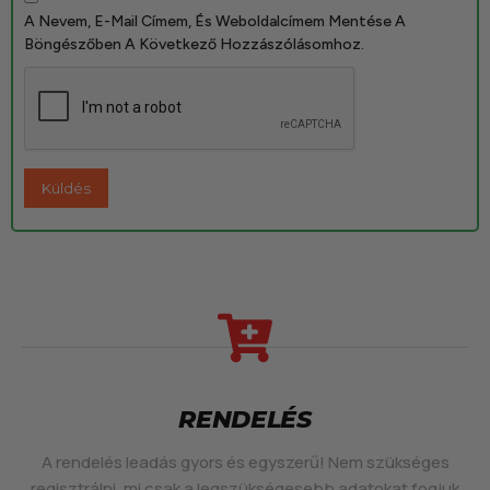
A Nevem, E-Mail Címem, És Weboldalcímem Mentése A
Böngészőben A Következő Hozzászólásomhoz.
RENDELÉS
A rendelés leadás gyors és egyszerű! Nem szükséges
regisztrálni, mi csak a legszükségesebb adatokat fogjuk