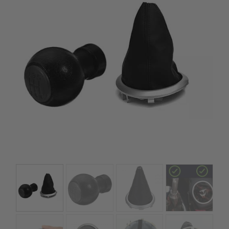
szerepelnek, amelyekben mi is bízunk.