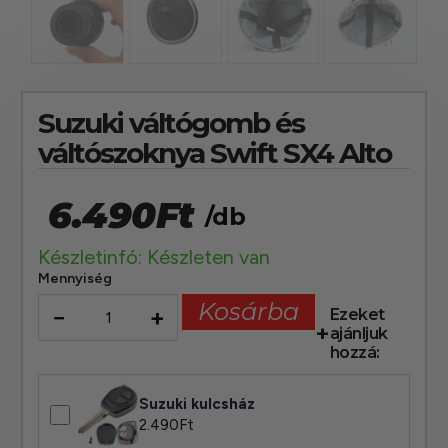
Suzuki váltógomb és
váltószoknya Swift SX4 Alto
6.490
Ft
/db
Készletinfó: Készleten van
Mennyiség
Kosárba
−
+
Ezeket
ajánljuk
hozzá:
Suzuki kulcsház
2.490
Ft