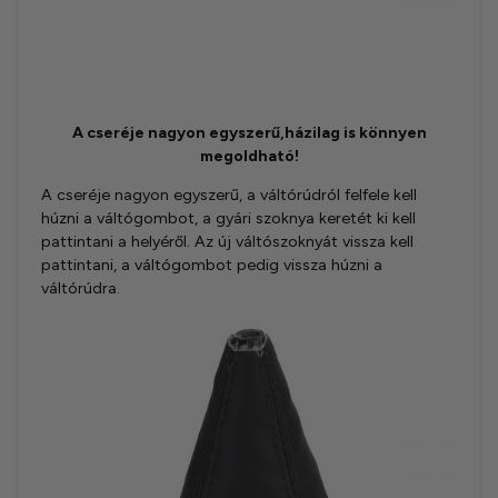
A cseréje nagyon egyszerű,házilag is könnyen
megoldható!
A cseréje nagyon egyszerű, a váltórúdról felfele kell
húzni a váltógombot, a gyári szoknya keretét ki kell
pattintani a helyéről. Az új váltószoknyát vissza kell
pattintani, a váltógombot pedig vissza húzni a
váltórúdra.