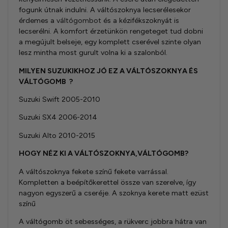
fogunk útnak indulni. A váltószoknya lecserélesekor
érdemes a
váltógombot
és a kézifékszoknyát is
lecserélni. A komfort érzetünkön rengeteget tud dobni
a megújult belseje, egy komplett cserével szinte olyan
lesz mintha most gurult volna ki a szalonból.
MILYEN SUZUKIKHOZ JÓ EZ A
VÁLTÓSZOKNYA ÉS
V
ÁLTÓGOMB
?
Suzuki Swift 2005-2010
Suzuki SX4 2006-2014
Suzuki Alto 2010-2015
HOGY NÉZ KI A VÁLTÓSZOKNYA,VÁLTÓGOMB?
A váltószoknya fekete színű fekete varrással.
Kompletten a beépítőkerettel össze van szerelve, így
nagyon egyszerű a cseréje. A szoknya kerete matt ezüst
színű
A váltógomb öt sebességes, a rükverc jobbra hátra van