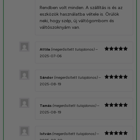
5
/ 5
Rendben volt minden. A szállítás is és az
eszközök használatba vétele is. Örülök
neki, hogy szép, új váltógombom és
váltószoknyám van.
Attila
(megerősített tulajdonos)
–
Értékelés:
2025-07-06
5
/ 5
Sándor
(megerősített tulajdonos)
–
Értékelés:
2025-08-19
5
/ 5
Tamás
(megerősített tulajdonos)
–
Értékelés:
2025-08-19
5
/ 5
István
(megerősített tulajdonos)
–
Értékelés: