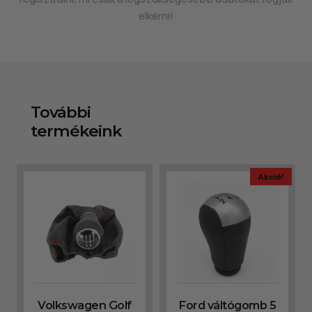
elkérni!
További
termékeink
Akció!
Volkswagen Golf
Ford váltógomb 5