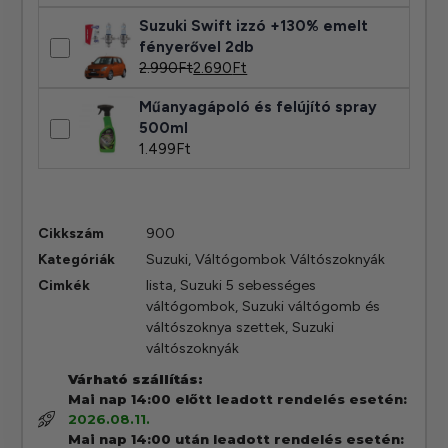
Suzuki Swift izzó +130% emelt
fényerővel 2db
2.990
Ft
2.690
Ft
Műanyagápoló és felújító spray
500ml
1.499
Ft
Cikkszám
900
Kategóriák
Suzuki
,
Váltógombok Váltószoknyák
Cimkék
lista
,
Suzuki 5 sebességes
váltógombok
,
Suzuki váltógomb és
váltószoknya szettek
,
Suzuki
váltószoknyák
Várható szállítás:
Mai nap 14:00 előtt leadott rendelés esetén:
2026.08.11.
Mai nap 14:00 után leadott rendelés esetén: