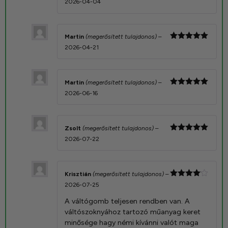
Értékelés:
2026-04-04
5
/ 5
Martin
(megerősített tulajdonos)
–
Értékelés:
2026-04-21
5
/ 5
Martin
(megerősített tulajdonos)
–
Értékelés:
2026-06-16
5
/ 5
Zsolt
(megerősített tulajdonos)
–
Értékelés:
2026-07-22
5
/ 5
Krisztián
(megerősített tulajdonos)
–
Értékelés:
2026-07-25
4
/ 5
A váltógomb teljesen rendben van. A
váltószoknyához tartozó műanyag keret
minősége hagy némi kívánni valót maga