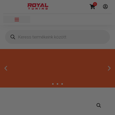
0
Megbízható termékek
Kínálatunkban kizárólag olyan termékek