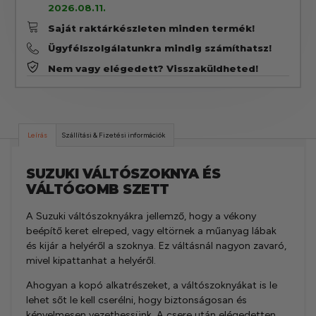
2026.08.11.
Saját raktárkészleten minden termék!
Ügyfélszolgálatunkra mindig számíthatsz!
Nem vagy elégedett? Visszaküldheted!
Leírás
Szállítási & Fizetési információk
SUZUKI VÁLTÓSZOKNYA ÉS
VÁLTÓGOMB SZETT
A Suzuki váltószoknyákra jellemző, hogy a vékony
beépítő keret elreped, vagy eltörnek a műanyag lábak
és kijár a helyéről a szoknya. Ez váltásnál nagyon zavaró,
mivel kipattanhat a helyéről.
Ahogyan a kopó alkatrészeket, a váltószoknyákat is le
lehet sőt le kell cserélni, hogy biztonságosan és
kényelmesen vezethessünk. A csere után elégedetten