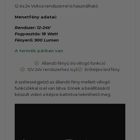
12 és 24 Voltos rendszerrel is használható
Menetfény adatai:
Rendszer: 12-24V
Fogyasztás: 18 Watt
Fényerő: 900 Lumen
A termék párban van
Állandó fényű és villogó funkció
12V 24V rendszerhez is jó
Erőteljes led fény
A szélességjelző az állandó fény mellett villogó
funkciókkal is el van látva. Ennek a beállításáról
készült videó a képre kattintva tekinthető meg.