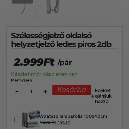
Szélességjelző oldalsó
helyzetjelző ledes piros 2db
2.999
Ft
/pár
Készletinfó: Készleten van
Mennyiség
Kosárba
−
+
Ezeket
ajánljuk
hozzá:
Átlátszó lámpafólia 100x40cm
1.699
Ft
1.490
Ft