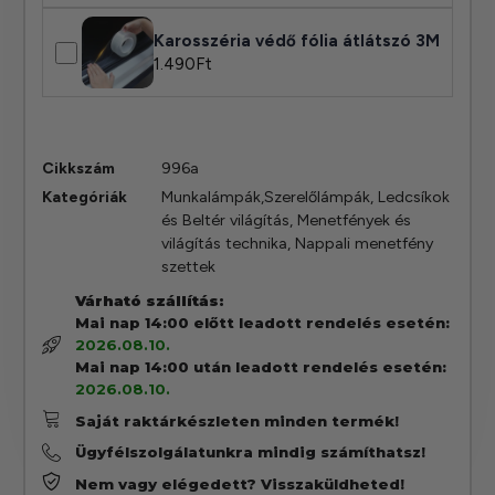
Karosszéria védő fólia átlátszó 3M
1.490
Ft
Cikkszám
996a
Kategóriák
Munkalámpák,Szerelőlámpák
,
Ledcsíkok
és Beltér világítás
,
Menetfények és
világítás technika
,
Nappali menetfény
szettek
Várható szállítás:
Mai nap 14:00 előtt leadott rendelés esetén:
2026.08.10.
Mai nap 14:00 után leadott rendelés esetén:
2026.08.10.
Saját raktárkészleten minden termék!
Ügyfélszolgálatunkra mindig számíthatsz!
Nem vagy elégedett? Visszaküldheted!