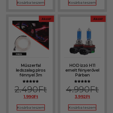
Kosárba teszem
Kosárba teszem
Akció!
Akció!
Műszerfal
HOD izzó H11
ledszalag piros
emelt fényerővel
fénnyel 3m
Párban
2.490
Ft
4.990
Ft
Értékelés:
Értékelés:
5.00
5.00
/ 5
/ 5
1.990
Ft
3.992
Ft
Kosárba teszem
Kosárba teszem