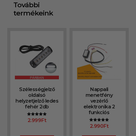
További
termékeink
Szélességjelző
Nappali
oldalsó
menetfény
helyzetjelző ledes
vezérlő
fehér 2db
elektronika 2
funkciós
2.999
Ft
Értékelés:
5.00
2.990
Ft
Értékelés:
/ 5
5.00
/ 5