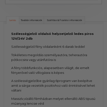
Leírás
További információk
Szállítási & Fizetési információk
Szélességjelző oldalsó helyzetjelző ledes piros
12V/24V 2db
Szélességjelző fény oldalanként 6 darab leddel
Tökéletes megoldás személyautóra, teherautóra
pótkocsira vagy utánfutóra is
A fény többfunkciós, alapesetben világít, de emelt
fényerővel való villogásra is képes
A szélességjelzőbe gyárilag 6program van beépítve
amit a sárga vezeték pozitivhoz való érintésével lehet
váltani
Masszív,vízálló fémházban melyet ellenálló ABS tipusú
műanyag lencse véd