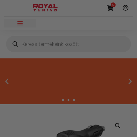
0
Megbízható termékek
Kínálatunkban kizárólag olyan termékek