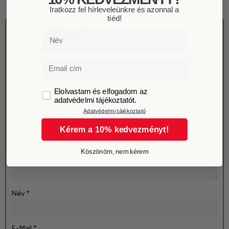
Iratkozz fel hírleveleünkre és azonnal a
tiéd!
Értékelések
Név
Még nincsenek értékelések.
Email
„Szivargyujtós dugó kapcsolóval” értékelése elsőként
Az e-mail címet nem tesszük közzé.
A kötelező mezőket
*
karakterrel jelöltük
GDPR
Elolvastam és elfogadom az
adatvédelmi tájékoztatót.
A Te Értékelésed
*
Adatvédelmi tájékoztató
Kérem a 10% kedvezményt!
Értékelésed
*
Köszönöm, nem kérem
Név
*
E-Mail
*