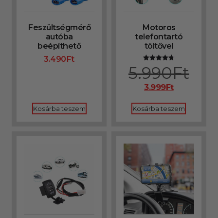
Feszültségmérő
Motoros
autóba
telefontartó
beépíthető
töltővel
3.490
Ft
5.990
Ft
Értékelés:
4.75
/ 5
3.999
Ft
Kosárba teszem
Kosárba teszem