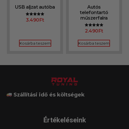
USB aljzat autóba
Autós
telefontartó
műszerfalra
3.490
Ft
Értékelés:
5.00
/ 5
2.490
Ft
Értékelés:
5.00
/ 5
Kosárba teszem
Kosárba teszem
Szállítási idő és költségek
Értékeléseink