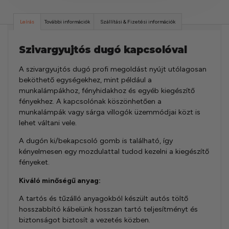
Leírás
További információk
Szállítási & Fizetési információk
Szivargyujtós dugó kapcsolóval
A szivargyujtós dugó profi megoldást nyújt utólagosan
beköthető egységekhez, mint például a
munkalámpákhoz, fényhidakhoz és egyéb kiegészítő
fényekhez. A kapcsolónak köszönhetően a
munkalámpák vagy sárga villogók üzemmódjai közt is
lehet váltani vele.
A dugón ki/bekapcsoló gomb is található, így
kényelmesen egy mozdulattal tudod kezelni a kiegészítő
fényeket.
Kiváló minőségű anyag:
A tartós és tűzálló anyagokból készült autós töltő
hosszabbító kábelünk hosszan tartó teljesítményt és
biztonságot biztosít a vezetés közben.