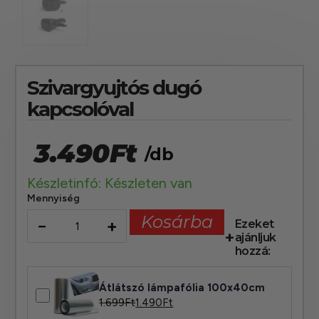
Szivargyujtós dugó
kapcsolóval
3.490
Ft
/db
Készletinfó: Készleten van
Mennyiség
Kosárba
−
+
Ezeket
ajánljuk
hozzá:
Átlátszó lámpafólia 100x40cm
1.699
Ft
1.490
Ft