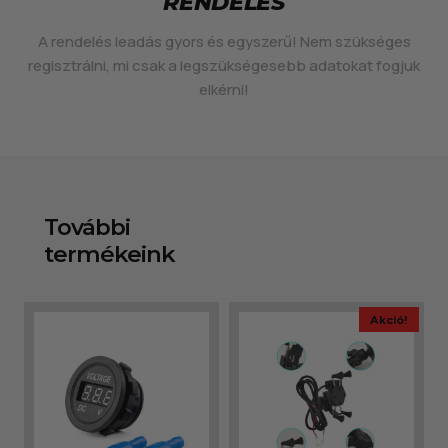
RENDELÉS
A rendelés leadás gyors és egyszerű! Nem szükséges
regisztrálni, mi csak a legszükségesebb adatokat fogjuk
elkérni!
További
termékeink
Akció!