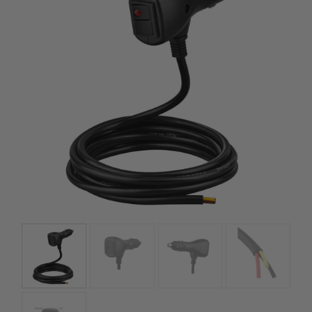
szerepelnek, amelyekben mi is bízunk.