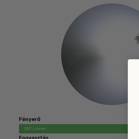
Fényerő
380 Lumen
Fogyasztás