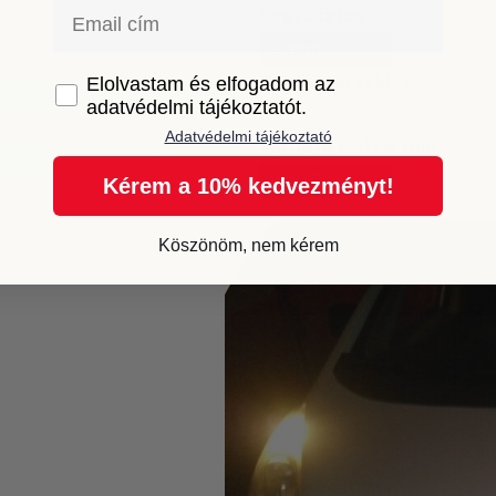
Email
Fogyasztás
5 Watt
GDPR
Színhőmérséklet
Elolvastam és elfogadom az
adatvédelmi tájékoztatót.
4000K meleg fehér
Adatvédelmi tájékoztató
Várható élettartam
500 Óra
Kérem a 10% kedvezményt!
Köszönöm, nem kérem