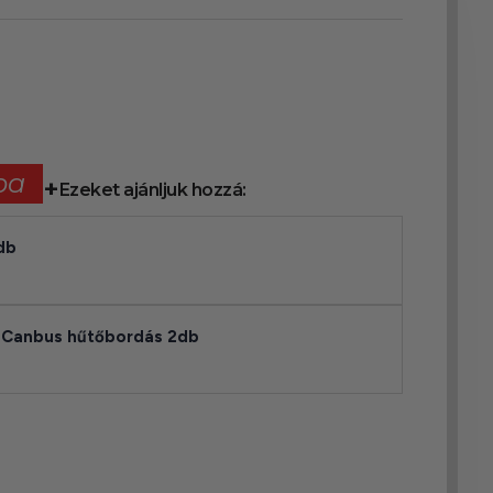
ba
Ezeket ajánljuk hozzá:
db
 Canbus hűtőbordás 2db