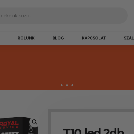
RÓLUNK
BLOG
KAPCSOLAT
SZÁL
zbesítés
ogy hamar kézhez kapd a csomagod.
T10 led 2db