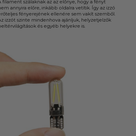
A filament szálaknak az az előnye, hogy a fényt
nem annyira előre, inkább oldalra vetítik. Így az izzó
erőteljes fényerejének ellenére sem vakít szemből.
Az izzót szinte mindenhova ajánljuk, helyzetjelzők
beltérvilágítások és egyéb helyekre is.