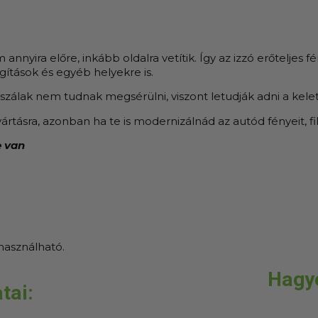
annyira előre, inkább oldalra vetítik. Így az izzó erőteljes
ágítások és egyéb helyekre is.
lak nem tudnak megsérülni, viszont letudják adni a keletkez
yártásra, azonban ha te is modernizálnád az autód fényeit, f
e van
használható.
Hagy
tai: