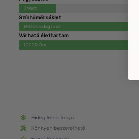
3 Watt
Színhőmérséklet
6000K hideg fehér
Várható élettartam
10000 Óra
Hideg fehér fényű
Könnyen beszerelhető
Emelt fényerejű