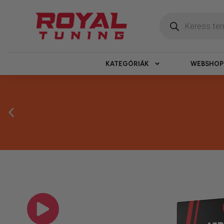
KATEGÓRIÁK
WEBSHOP
Másnapi ké
Gyors rendelésfeldolgozással segítünk, h