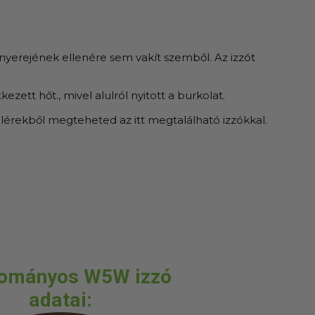
 fényerejének ellenére sem vakít szemből. Az izzót
ett hőt., mivel alulról nyitott a burkolat.
illérekből megteheted az itt megtalálható izzókkal.
ományos W5W izzó
adatai: