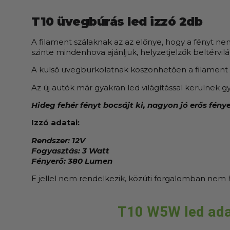
T10 üvegbúrás led izzó 2db
A filament szálaknak az az előnye, hogy a fényt nem 
szinte mindenhova ajánljuk, helyzetjelzők beltérvil
A külső üvegburkolatnak köszönhetően a filament szá
Az új autók már gyakran led világítással kerülnek g
Hideg fehér fényt bocsájt ki, nagyon jó erős fény
Izzó adatai:
Rendszer: 12V
Fogyasztás: 3 Watt
Fényerő: 380 Lumen
E jellel nem rendelkezik, közúti forgalomban nem 
T10 W5W led ada