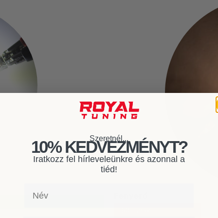
Szeretnél...
10% KEDVEZMÉNYT?
Iratkozz fel hírleveleünkre és azonnal a
tiéd!
Név
Fényerő
50 Lumen