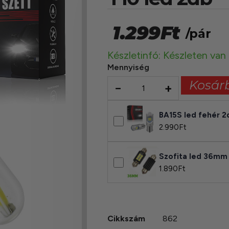
1.299
Ft
/pár
Készletinfó: Készleten van
Mennyiség
Kosár
−
+
BA15S led fehér 2
2.990
Ft
Szofita led 36mm
1.890
Ft
Cikkszám
862