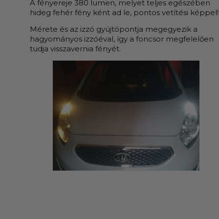
A fényereje 380 lumen, melyet teljes egészében
hideg fehér fény ként ad le, pontos vetítési képpel!
Mérete és az izzó gyújtópontja megegyezik a
hagyományos izzóéval, így a foncsor megfelelően
tudja visszavernia fényét.