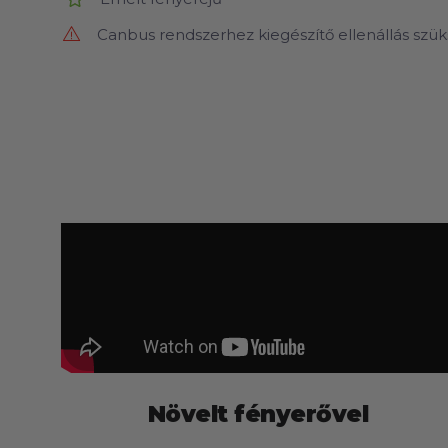
Canbus rendszerhez kiegészítő ellenállás szük
Növelt fényerővel