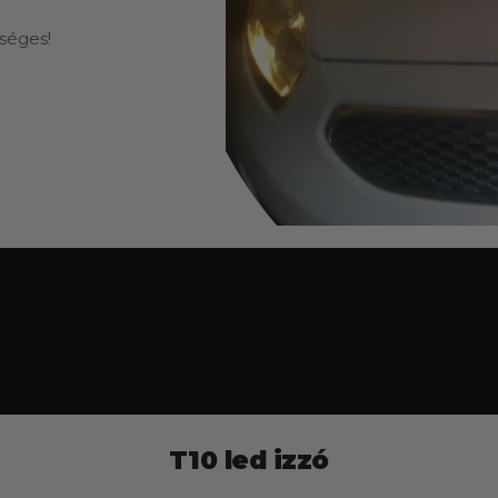
séges!
T10 led izzó