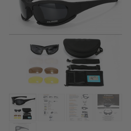
szerepelnek, amelyekben mi is bízunk.