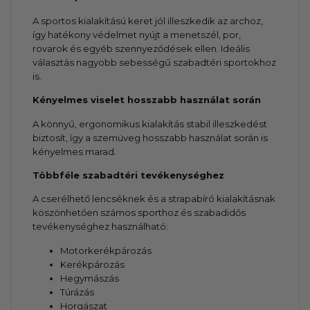
A sportos kialakítású keret jól illeszkedik az archoz,
így hatékony védelmet nyújt a menetszél, por,
rovarok és egyéb szennyeződések ellen. Ideális
választás nagyobb sebességű szabadtéri sportokhoz
is.
Kényelmes viselet hosszabb használat során
A könnyű, ergonomikus kialakítás stabil illeszkedést
biztosít, így a szemüveg hosszabb használat során is
kényelmes marad.
Többféle szabadtéri tevékenységhez
A cserélhető lencséknek és a strapabíró kialakításnak
köszönhetően számos sporthoz és szabadidős
tevékenységhez használható:
Motorkerékpározás
Kerékpározás
Hegymászás
Túrázás
Horgászat