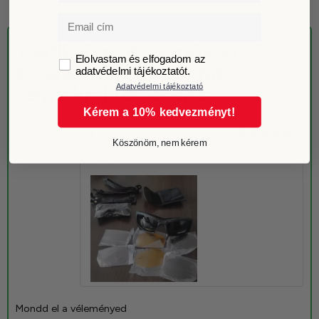
Email
Taktikai sportszemüveg –
GDPR
Elolvastam és elfogadom az
polarizált, szél- és porálló
adatvédelmi tájékoztatót.
Adatvédelmi tájékoztató
termékről 1 értékelés
Kérem a 10% kedvezményt!
Károly
–
2026-07-07
Köszönöm, nem kérem
Értékelés:
szuper a szett
5
/ 5
Mondd el a véleményed