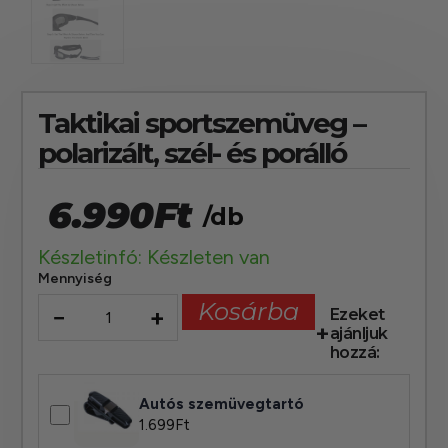
Taktikai sportszemüveg –
polarizált, szél- és porálló
6.990
Ft
/db
Készletinfó: Készleten van
Mennyiség
Kosárba
−
+
Ezeket
ajánljuk
hozzá:
Autós szemüvegtartó
1.699
Ft