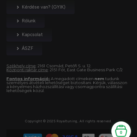
Kérdése van? (GYIK)
Rólunk
Kapcsolat
ÁSZF
Székhely címe
: 2161 Csomád, Petőfi S. u. 12.
Központi raktár címe
: 2151 Fót, East Gate Business Park C/2
Fontos információ:
A megadott címeken
nem
tudunk
személyes átvételi lehetőséget biztosítani. Kérjük, válasszon
a kényelmes házhozszállítási vagy csomagpontra szállítási
lehetőségek közül.
Copyright © 2025 Royaltuning, All rights reserved.
0