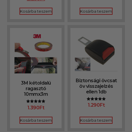
Kosárba teszem
Kosárba teszem
Biztonsági övcsat
3M kétoldalú
öv visszajelzés
ragasztó
ellen 1db
10mmx3m
1.290
Ft
Értékelés:
1.390
Ft
Értékelés:
5.00
4.92
/ 5
/ 5
Kosárba teszem
Kosárba teszem