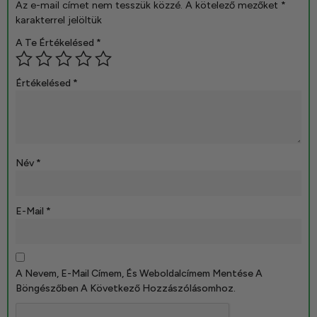
Az e-mail címet nem tesszük közzé.
A kötelező mezőket
*
karakterrel jelöltük
A Te Értékelésed
*
Értékelésed
*
Név
*
E-Mail
*
A Nevem, E-Mail Címem, És Weboldalcímem Mentése A
Böngészőben A Következő Hozzászólásomhoz.