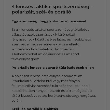
4 lencsés taktikai sportszemüveg –
polarizált, szél- és porálló
Egy szemüveg, négy különböző lencsével
Ez a 4 lencsés taktikai sportszemüveg tökéletes
választás azok számára, akik különböző
fényviszonyok között is éles látást és megbízható
szemvédelmet szeretnének. A cserélhető
lencséknek köszönhetően könnyedén
alkalmazkodhat az időjáráshoz és az adott
tevékenységhez.
Polarizált lencse a zavaró tükröződések ellen
A polarizált lencse hatékonyan csökkenti az
útburkolatról, vízfelszínről vagy más fényes
felületekről visszaverődő tükröződéseket. Ennek
köszönhetően kényelmesebb és biztonságosabb
látást biztosít vezetés, kerékpározás vagy horgászat
során.
Szél- és porálló kialakítás