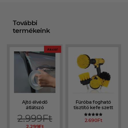
További
termékeink
Akció!
Ajtó élvédő
Fúróba fogható
átlátszó
tisztító kefe szett
2.999
Ft
2.690
Ft
Értékelés:
5.00
2.299
Ft
/ 5