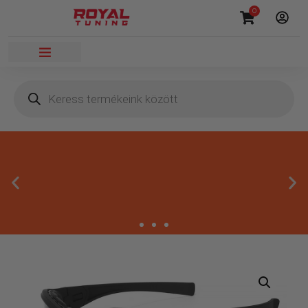
0
Megbízható termékek
Kínálatunkban kizárólag olyan termékek