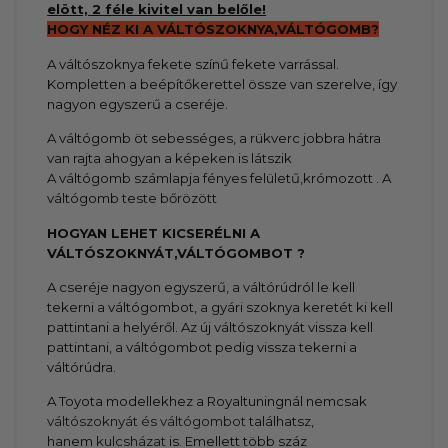
elött, 2 féle kivitel van belőle!
HOGY NÉZ KI A VÁLTÓSZOKNYA,VÁLTÓGOMB?
A váltószoknya fekete színű fekete varrással.
Kompletten a beépítőkerettel össze van szerelve, így
nagyon egyszerű a cseréje.
A váltógomb öt sebességes, a rükverc jobbra hátra
van rajta ahogyan a képeken is látszik
A váltógomb számlapja fényes felületű,krómozott . A
váltógomb teste bőrözött
HOGYAN LEHET KICSERÉLNI A
VÁLTÓSZOKNYÁT,VÁLTÓGOMBOT ?
A cseréje nagyon egyszerű, a váltórúdról le kell
tekerni a váltógombot, a gyári szoknya keretét ki kell
pattintani a helyéről. Az új váltószoknyát vissza kell
pattintani, a váltógombot pedig vissza tekerni a
váltórúdra.
A Toyota modellekhez a Royaltuningnál nemcsak
váltószoknyát és váltógombot
találhatsz,
hanem
kulcsházat
is. Emellett több száz