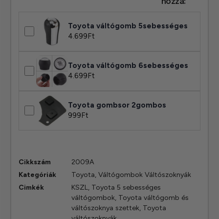
hozzá:
Toyota váltógomb 5sebességes
4.699
Ft
Toyota váltógomb 6sebességes
4.699
Ft
Toyota gombsor 2gombos
999
Ft
Cikkszám
2009A
Kategóriák
Toyota
,
Váltógombok Váltószoknyák
Cimkék
KSZL
,
Toyota 5 sebességes
váltógombok
,
Toyota váltógomb és
váltószoknya szettek
,
Toyota
váltószoknyák