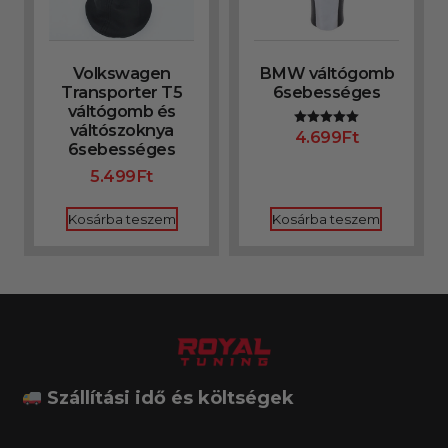
Volkswagen
BMW váltógomb
Transporter T5
6sebességes
váltógomb és
váltószoknya
4.699
Ft
Értékelés:
6sebességes
5.00
/ 5
5.499
Ft
Kosárba teszem
Kosárba teszem
Szállítási idő és költségek