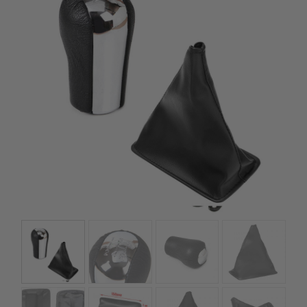
kézhez kapd a csomagod.