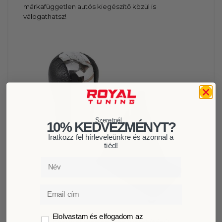
márkafüggetlen
autós kiegészítő
közül is
válogathatsz!
Szeretnél...
10% KEDVEZMÉNYT?
Iratkozz fel hírleveleünkre és azonnal a
tiéd!
Név
Email
GDPR
Elolvastam és elfogadom az
Gyárival megegyező kialakítású!