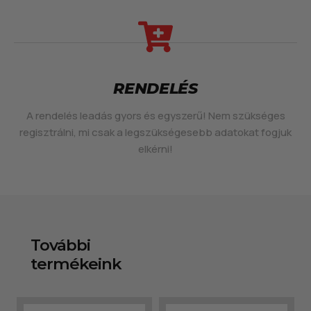
RENDELÉS
A rendelés leadás gyors és egyszerű! Nem szükséges
regisztrálni, mi csak a legszükségesebb adatokat fogjuk
elkérni!
További
termékeink