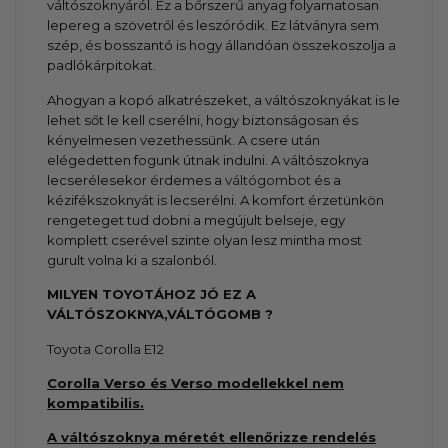
váltószoknyáról. Ez a bőrszerű anyag folyamatosan
lepereg a szövetről és leszóródik. Ez látványra sem
szép, és bosszantó is hogy állandóan összekoszolja a
padlókárpitokat.
Ahogyan a kopó alkatrészeket, a váltószoknyákat is le
lehet sőt le kell cserélni, hogy biztonságosan és
kényelmesen vezethessünk. A csere után
elégedetten fogunk útnak indulni. A váltószoknya
lecserélesekor érdemes a
váltógombot
és a
kézifékszoknyát is lecserélni. A komfort érzetünkön
rengeteget tud dobni a megújult belseje, egy
komplett cserével szinte olyan lesz mintha most
gurult volna ki a szalonból.
MILYEN TOYOTÁHOZ JÓ EZ A
VÁLTÓSZOKNYA,VÁLTÓGOMB
?
Toyota Corolla E12
Corolla Verso és Verso modellekkel nem
kompatibilis.
A váltószoknya méretét ellenőrizze rendelés