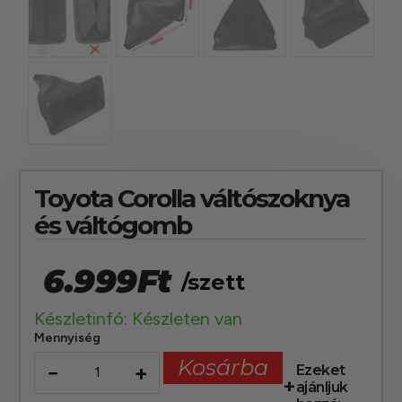
Toyota Corolla váltószoknya
és váltógomb
6.999
Ft
/szett
Készletinfó: Készleten van
Mennyiség
Kosárba
−
+
Ezeket
ajánljuk