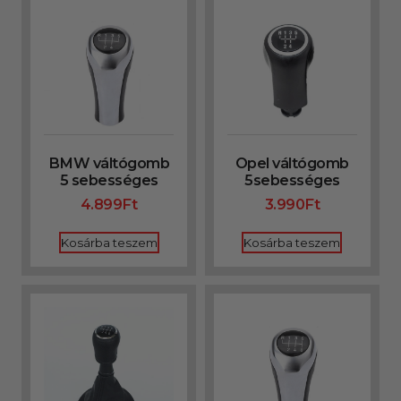
BMW váltógomb
Opel váltógomb
5 sebességes
5sebességes
4.899
Ft
3.990
Ft
Kosárba teszem
Kosárba teszem