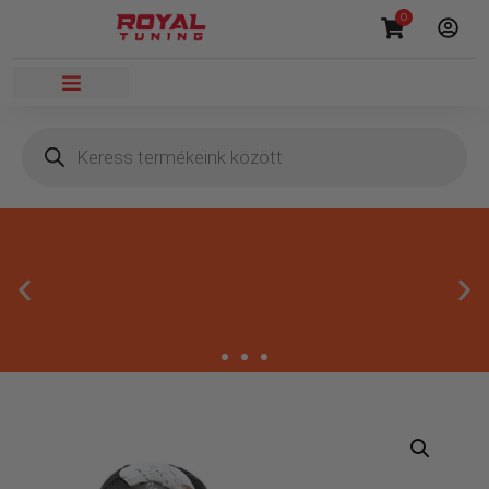
0
Másnapi kézbesítés
Gyors rendelésfeldolgozással segítünk, hogy hamar