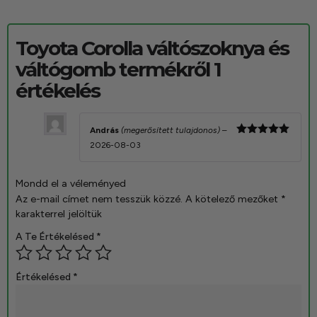
Toyota Corolla váltószoknya és
váltógomb
termékről 1
értékelés
András
(megerősített tulajdonos)
–
Értékelés:
2026-08-03
5
/ 5
Mondd el a véleményed
Az e-mail címet nem tesszük közzé.
A kötelező mezőket
*
karakterrel jelöltük
A Te Értékelésed
*
Értékelésed
*