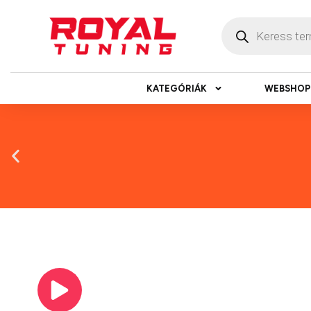
KATEGÓRIÁK
WEBSHOP
Másnapi ké
Gyors rendelésfeldolgozással segítünk, h