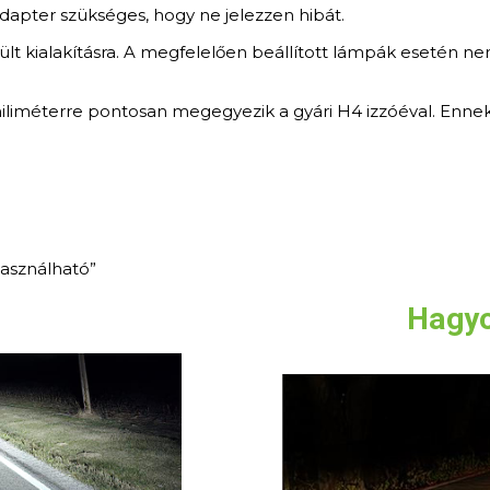
dapter szükséges, hogy ne jelezzen hibát.
ült kialakításra. A megfelelően beállított lámpák esetén n
miliméterre pontosan megegyezik a gyári H4 izzóéval. Enn
használható”
Hagyo