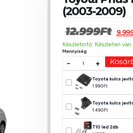
(2003-2009)
12.999
Ft
9.99
Készletinfó: Készleten van
Mennyiség
Kosár
−
+
Toyota kulcs javí
1.990
Ft
Toyota kulcs javí
1.490
Ft
T10 led 2db