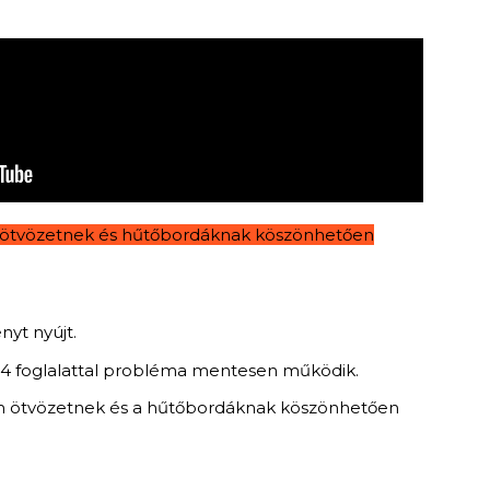
ális ötvözetnek és hűtőbordáknak köszönhetően
nyt nyújt.
n H4 foglalattal probléma mentesen működik.
 fém ötvözetnek és a hűtőbordáknak köszönhetően