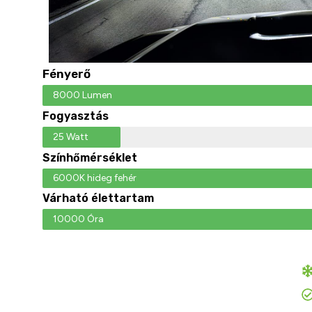
Fényerő
8000 Lumen
Fogyasztás
25 Watt
Színhőmérséklet
6000K hideg fehér
Várható élettartam
10000 Óra