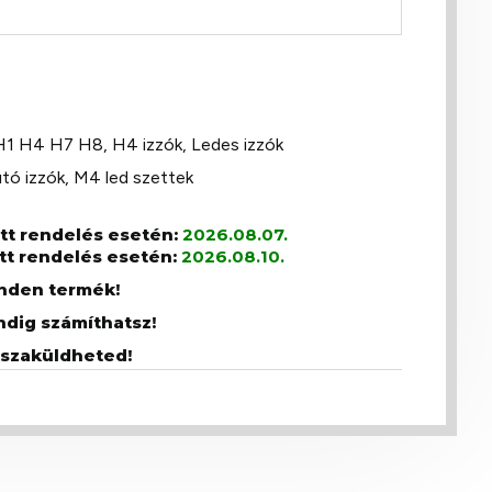
 H1 H4 H7 H8
,
H4 izzók
,
Ledes izzók
tó izzók
,
M4 led szettek
ott rendelés esetén:
2026.08.07.
tt rendelés esetén:
2026.08.10.
inden termék!
ndig számíthatsz!
sszaküldheted!