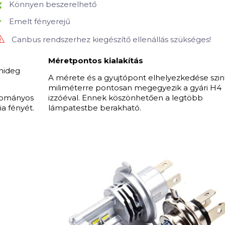
Könnyen beszerelhető
Emelt fényerejű
Canbus rendszerhez kiegészítő ellenállás szükséges!
Méretpontos kialakítás
hideg
A mérete és a gyujtópont elhelyezkedése szin
miliméterre pontosan megegyezik a gyári H4
gyományos
izzóéval. Ennek köszönhetően a legtöbb
ia fényét.
lámpatestbe berakható.