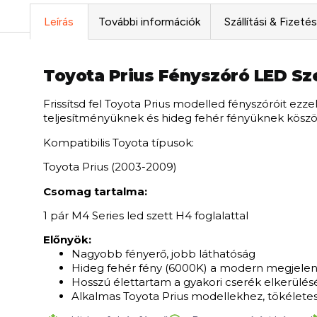
Leírás
További információk
Szállítási & Fizeté
Toyota Prius Fényszóró LED Sz
Frissítsd fel Toyota Prius modelled fényszóróit ezz
teljesítményüknek és hideg fehér fényüknek köszö
Kompatibilis Toyota típusok:
Toyota Prius (2003-2009)
Csomag tartalma:
1 pár M4 Series led szett H4 foglalattal
Előnyök:
Nagyobb fényerő, jobb láthatóság
Hideg fehér fény (6000K) a modern megjelen
Hosszú élettartam a gyakori cserék elkerülé
Alkalmas Toyota Prius modellekhez, tökéletes 