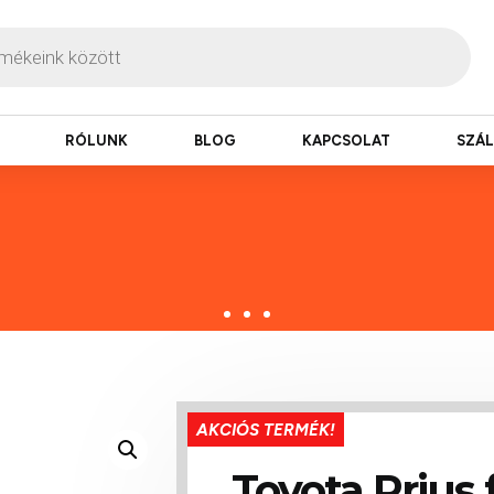
RÓLUNK
BLOG
KAPCSOLAT
SZÁL
zbesítés
AKCIÓS TERMÉK!
ogy hamar kézhez kapd a csomagod.
Toyota Prius 