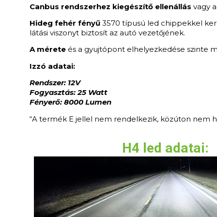
Canbus rendszerhez kiegészítő ellenállás
vagy a
Hideg fehér fényű
3570 típusú led chippekkel ker
látási viszonyt biztosít az autó vezetőjének.
A mérete
és a gyujtópont elhelyezkedése szinte 
Izzó adatai:
Rendszer: 12V
Fogyasztás: 25 Watt
Fényerő: 8000 Lumen
“A termék E jellel nem rendelkezik, közúton nem 
H4 led adatai: