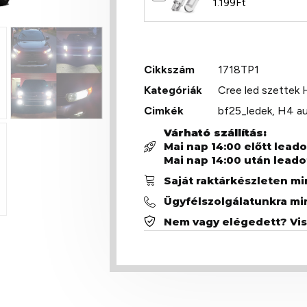
1.199
Ft
Cikkszám
1718TP1
Kategóriák
Cree led szettek
Cimkék
bf25_ledek
,
H4 au
Várható szállítás:
Mai nap 14:00 előtt lead
Mai nap 14:00 után leado
Saját raktárkészleten m
Ügyfélszolgálatunkra mi
Nem vagy elégedett? Vi