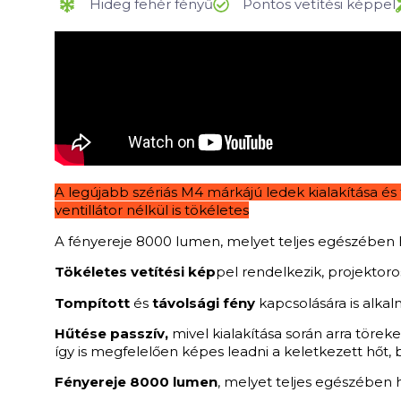
Hideg fehér fényű
Pontos vetítési képpel
A legújabb szériás M4 márkájú ledek kialakítása és
ventillátor nélkül is tökéletes
A fényereje 8000 lumen, melyet teljes egészében hi
Tökéletes vetítési kép
pel rendelkezik, projektor
Tompított
és
távolsági fény
kapcsolására is alkal
Hűtése passzív,
mivel kialakítása során arra tör
így is megfelelően képes leadni a keletkezett hőt, 
Fényereje 8000 lumen
, melyet teljes egészében h