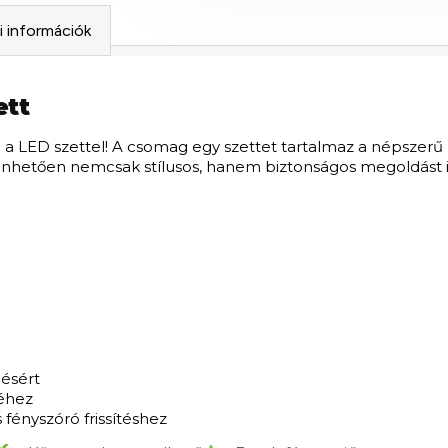
si információk
ett
el a LED szettel! A csomag egy szettet tartalmaz a népszerű
nhetően nemcsak stílusos, hanem biztonságos megoldást i
ésért
séhez
fényszóró frissítéshez