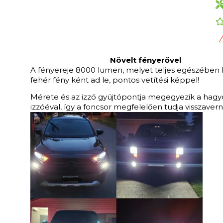
Növelt fényerővel
A fényereje 8000 lumen, melyet teljes egészében 
fehér fény ként ad le, pontos vetítési képpel!
Mérete és az izzó gyújtópontja megegyezik a ha
izzóéval, így a foncsor megfelelően tudja visszavern