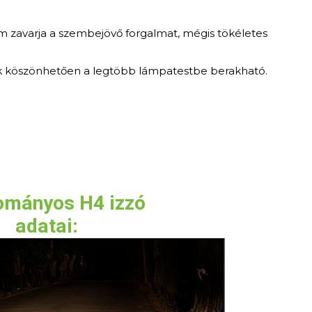
em zavarja a szembejövő forgalmat, mégis tökéletes
ek köszönhetően a legtöbb lámpatestbe berakható.
mányos H4 izzó
adatai: