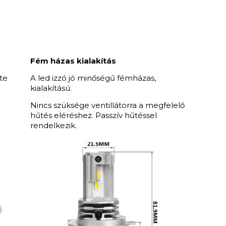
Fém házas kialakítás
te
A led izzó jó minőségű fémházas,
kialakítású.
Nincs szüksége ventillátorra a megfelelő
hűtés eléréshez. Passzív hűtéssel
rendelkezik.