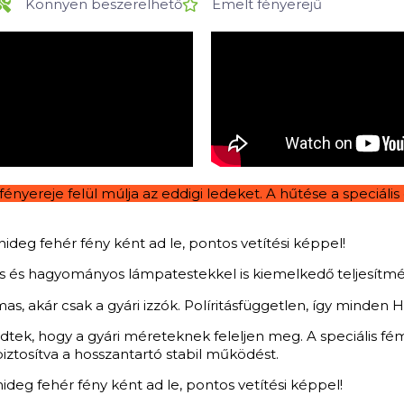
Könnyen beszerelhető
Emelt fényerejű
 fényereje felül múlja az eddigi ledeket. A hűtése a speci
deg fehér fény ként ad le, pontos vetítési képpel!
os és hagyományos lámpatestekkel is kiemelkedő teljesítmé
mas, akár csak a gyári izzók. Políritásfüggetlen, így minde
ekedtek, hogy a gyári méreteknek feleljen meg. A speciális
biztosítva a hosszantartó stabil működést.
ideg fehér fény ként ad le, pontos vetítési képpel!