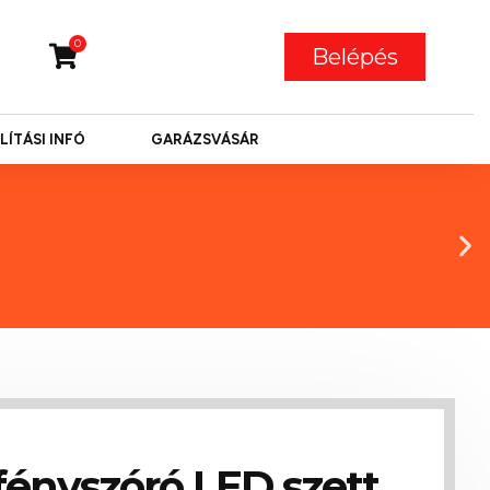
0
Belépés
LÍTÁSI INFÓ
GARÁZSVÁSÁR
fényszóró LED szett