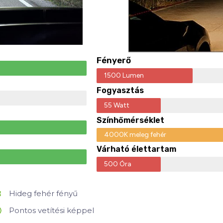
Fényerő
1500 Lumen
Fogyasztás
55 Watt
Színhőmérséklet
4000K meleg fehér
Várható élettartam
500 Óra
Hideg fehér fényű
Pontos vetítési képpel