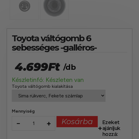
Toyota váltógomb 6
sebességes -galléros-
4.699
Ft
/db
Készletinfó: Készleten van
Toyota váltógomb kialakítása
Mennyiség
Kosárba
−
+
Ezeket
ajánljuk
hozzá: