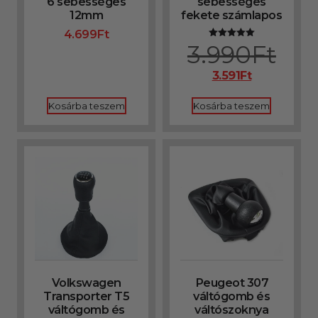
6 sebességes
sebességes
12mm
fekete számlapos
4.699
Ft
3.990
Ft
Értékelés:
5.00
/ 5
3.591
Ft
Kosárba teszem
Kosárba teszem
Volkswagen
Peugeot 307
Transporter T5
váltógomb és
váltógomb és
váltószoknya