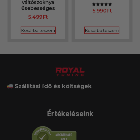
váltószoknya
6sebességes
5.990
Ft
Értékelés:
5.00
5.499
Ft
/ 5
Kosárba teszem
Kosárba teszem
Szállítási idő és költségek
Értékeléseink