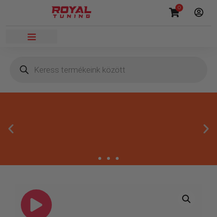
0
Másnapi kézbesítés
Gyors rendelésfeldolgozással segítünk, hogy hamar