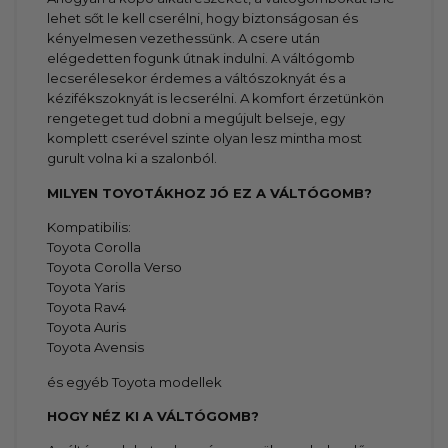
lehet sőt le kell cserélni, hogy biztonságosan és
kényelmesen vezethessünk. A csere után
elégedetten fogunk útnak indulni. A váltógomb
lecserélesekor érdemes a váltószoknyát és a
kézifékszoknyát is lecserélni. A komfort érzetünkön
rengeteget tud dobni a megújult belseje, egy
komplett cserével szinte olyan lesz mintha most
gurult volna ki a szalonból.
MILYEN TOYOTÁKHOZ
JÓ EZ A VÁLTÓGOMB?
Kompatibilis:
Toyota Corolla
Toyota Corolla Verso
Toyota Yaris
Toyota Rav4
Toyota Auris
Toyota Avensis
és egyéb Toyota modellek
HOGY NÉZ KI A VÁLTÓGOMB?