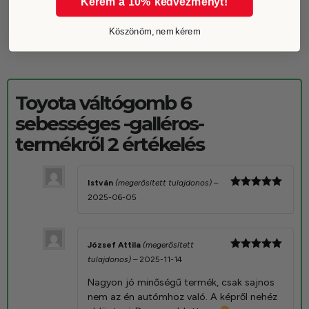
Kérem a 10% kedvezményt!
Köszönöm, nem kérem
Toyota váltógomb 6
sebességes -galléros-
termékről 2 értékelés
István
(megerősített tulajdonos)
–
Értékelés:
2025-06-05
5
/ 5
József Attila
(megerősített
Értékelés:
tulajdonos)
–
2025-11-14
5
/ 5
Nagyon jó minőségű termék, csak sajnos
nem az én autómhoz való. A képről nehéz