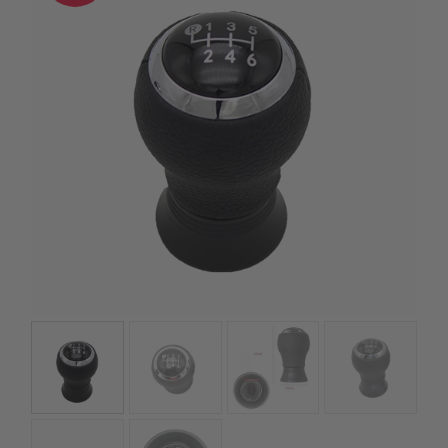
kézhez kapd a csomagod.