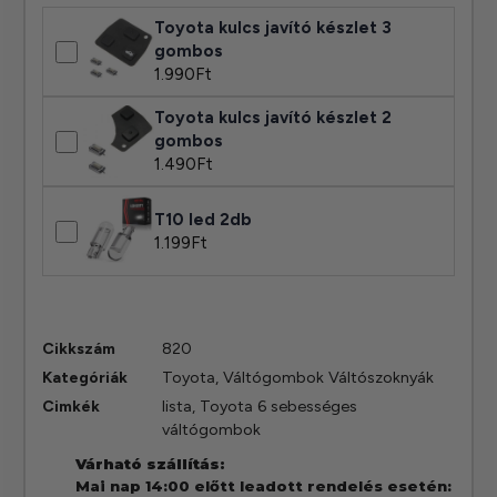
Toyota kulcs javító készlet 3
gombos
1.990
Ft
Toyota kulcs javító készlet 2
gombos
1.490
Ft
T10 led 2db
1.199
Ft
Cikkszám
820
Kategóriák
Toyota
,
Váltógombok Váltószoknyák
Cimkék
lista
,
Toyota 6 sebességes
váltógombok
Várható szállítás:
Mai nap 14:00 előtt leadott rendelés esetén: