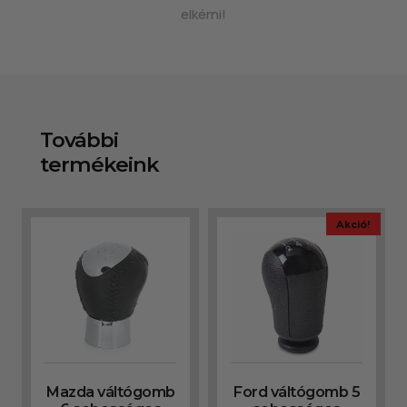
elkérni!
További
termékeink
Akció!
Mazda váltógomb
Ford váltógomb 5