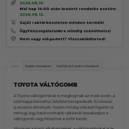
2026.08.10.
Mai nap 14:00 után leadott rendelés esetén:
2026.08.10.
Saját raktárkészleten minden termék!
Ügyfélszolgálatunkra mindig számíthatsz!
Nem vagy elégedett? Visszaküldheted!
Leírás
További információk
Szállítási & Fizetési információk
TOYOTA VÁLTÓGOMB
A Toyota váltógombok is megkopnak az évek során, a
számlapja bemattul, felülete berepedezik. Ez elveszi
a vezetés élményét, hiszen mindig oda kell figyelni rá
nehogy egy határozottabb váltásnál leszakadjon a
váltógomb vagy felsértse a sofőr kezét.
Ahogyan a kopó alkatrészeket, a váltógombokat is le