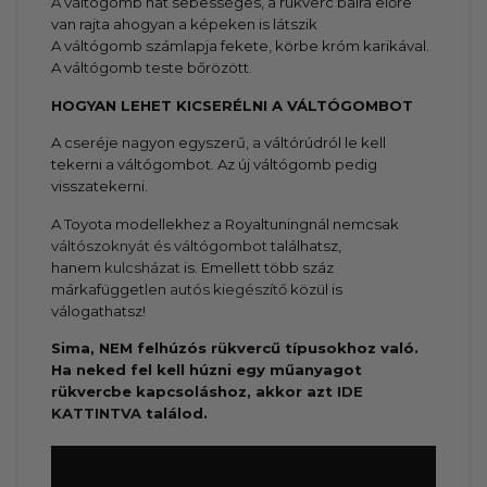
A váltógomb hat sebességes, a rükverc balra előre
van rajta ahogyan a képeken is látszik
A váltógomb számlapja fekete, körbe króm karikával.
A váltógomb teste bőrözött.
HOGYAN LEHET KICSERÉLNI A VÁLTÓGOMBOT
A cseréje nagyon egyszerű, a váltórúdról le kell
tekerni a váltógombot. Az új váltógomb pedig
visszatekerni.
A Toyota modellekhez a Royaltuningnál nemcsak
váltószoknyát és váltógombot
találhatsz,
hanem
kulcsházat
is. Emellett több száz
márkafüggetlen
autós kiegészítő
közül is
válogathatsz!
Sima, NEM felhúzós rükvercű típusokhoz való.
Ha neked fel kell húzni egy műanyagot
rükvercbe kapcsoláshoz, akkor azt
IDE
KATTINTVA
találod.