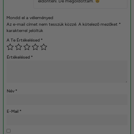
eldönteni. De megoldottam.
Mondd el a véleményed
Az e-mail címet nem tesszük közzé.
A kötelező mezőket
*
karakterrel jelöltük
A Te Értékelésed
*
Értékelésed
*
Név
*
E-Mail
*