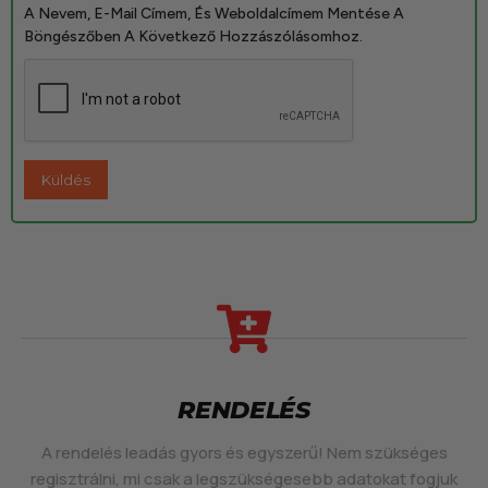
A Nevem, E-Mail Címem, És Weboldalcímem Mentése A
Böngészőben A Következő Hozzászólásomhoz.
RENDELÉS
A rendelés leadás gyors és egyszerű! Nem szükséges
regisztrálni, mi csak a legszükségesebb adatokat fogjuk