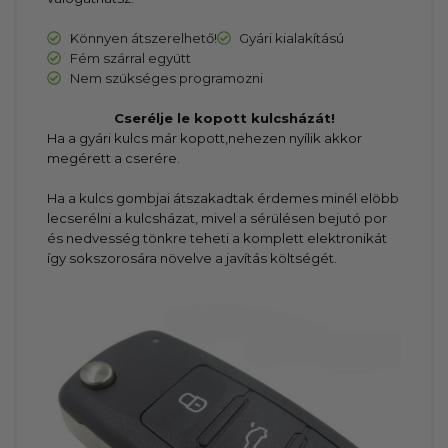
Könnyen átszerelhető!
Gyári kialakítású
Fém szárral együtt
Nem szükséges programozni
Cserélje le kopott kulcsházát!
Ha a gyári kulcs már kopott,nehezen nyílik akkor
megérett a cserére.
Ha a kulcs gombjai átszakadtak érdemes minél elöbb
lecserélni a kulcsházat, mivel a sérülésen bejutó por
és nedvesség tönkre teheti a komplett elektronikát
így sokszorosára növelve a javítás költségét.