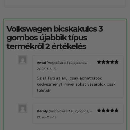
Volkswagen bicskakulcs 3
gombos újabbik típus
termékről 2 értékelés
Antal
(megerősített tulajdonos)
–
Értékelés:
2025-05-19
5
/ 5
Szia! Tuti az árú, csak adhatnátok
kedvezményt, mivel sokat vásárolok csak
tőletek!
Károly
(megerősített tulajdonos)
–
Értékelés:
2026-05-13
5
/ 5