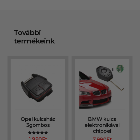
További
termékeink
Opel kulcsház
BMW kulcs
3gombos
elektronikával
chippel
1.990
Ft
7.990
Ft
Értékelés: