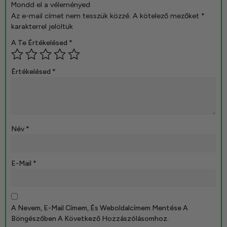
Mondd el a véleményed
Az e-mail címet nem tesszük közzé.
A kötelező mezőket
*
karakterrel jelöltük
A Te Értékelésed
*
Értékelésed
*
Név
*
E-Mail
*
A Nevem, E-Mail Címem, És Weboldalcímem Mentése A
Böngészőben A Következő Hozzászólásomhoz.