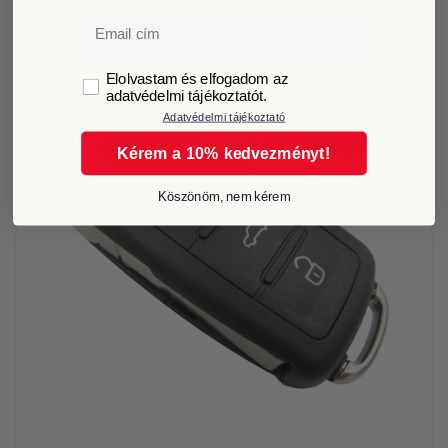
A régi tipusú sima nem bicskakulcsokat illetve az
Email
univerzális központi zár távirányítókat nem lehet
ebbe átszerelni, nem egyezik meg a belsejük.
GDPR
Elolvastam és elfogadom az
adatvédelmi tájékoztatót.
Adatvédelmi tájékoztató
Kérem a 10% kedvezményt!
Köszönöm, nem kérem