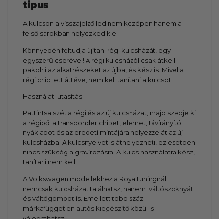
tipus
A kulcson a visszajelző led nem középen hanem a
felső sarokban helyezkedik el
Könnyedén feltudja újítani régi kulcsházát, egy
egyszerű cserével! A régi kulcsházól csak átkell
pakolni az alkatrészeket az újba, és kész is. Mivel a
régi chip lett áttéve, nem kell tanítani a kulcsot
Használati utasítás:
Pattintsa szét a régi és az új kulcsházat, majd szedje ki
a régiből a transponder chipet, elemet, távírányító
nyáklapot és az eredeti mintájára helyezze át az új
kulcsházba. A kulcsnyelvet is áthelyezheti, ez esetben
nincs szükség a gravírozásra. A kulcs használatra kész,
tanítani nem kell.
A Volkswagen modellekhez a Royaltuningnál
nemcsak
kulcsházat
találhatsz, hanem
váltószoknyát
és váltógombot
is. Emellett több száz
márkafüggetlen
autós kiegészítő
közül is
válogathatsz!