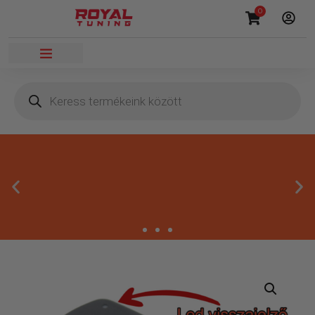
0
Másnapi kézbesítés
Gyors rendelésfeldolgozással segítünk, hogy hamar