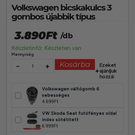
Volkswagen bicskakulcs 3
gombos újabbik típus
3.890
Ft
/db
Készletinfó: Készleten van
Mennyiség
Kosárba
−
+
Ezeket
ajánljuk
hozzá:
Volkswagen váltógomb 6
sebességes
4.699
Ft
VW Skoda Seat futófényes oldal
index sötétített
6.999
Ft