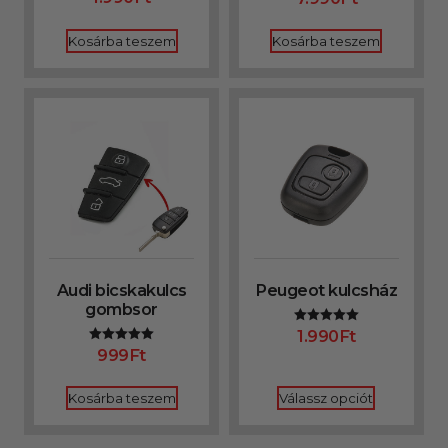
4.86
/ 5
Kosárba teszem
Kosárba teszem
Audi bicskakulcs
Peugeot kulcsház
gombsor
1.990
Ft
Értékelés:
5.00
999
Ft
Értékelés:
/ 5
5.00
/ 5
Kosárba teszem
Válassz opciót