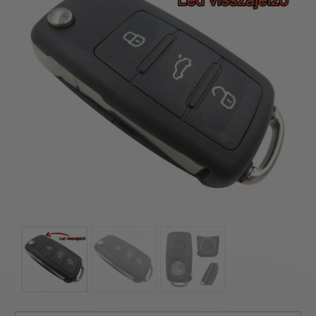
kézhez kapd a csomagod.