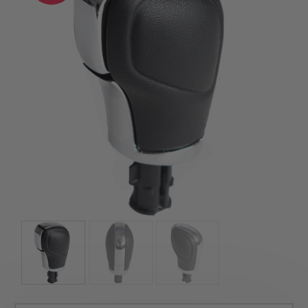
szerepelnek, amelyekben mi is bízunk.