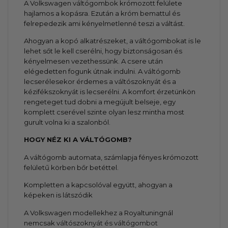
A Volkswagen váltógombok krómozott felülete
hajlamos a kopásra. Ezután a króm bemattul és
felrepedezik ami kényelmetlenné teszi a váltást.
Ahogyan a kopó alkatrészeket, a váltógombokat is le
lehet sőt le kell cserélni, hogy biztonságosan és
kényelmesen vezethessünk. A csere után
elégedetten fogunk útnak indulni. A váltógomb
lecserélesekor érdemes a váltószoknyát és a
kézifékszoknyát is lecserélni. A komfort érzetünkön
rengeteget tud dobni a megújult belseje, egy
komplett cserével szinte olyan lesz mintha most
gurult volna ki a szalonból.
HOGY NÉZ KI A VÁLTÓGOMB?
A váltógomb automata, számlapja fényes krómozott
felületű körben bőr betéttel.
Kompletten a kapcsolóval együtt, ahogyan a
képeken is látszódik
A Volkswagen modellekhez a Royaltuningnál
nemcsak
váltószoknyát és váltógombot