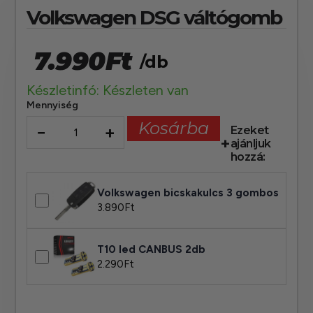
Volkswagen DSG váltógomb
7.990
Ft
/db
Készletinfó: Készleten van
Mennyiség
Kosárba
−
+
Ezeket
ajánljuk
hozzá:
Volkswagen bicskakulcs 3 gombos
3.890
Ft
T10 led CANBUS 2db
2.290
Ft