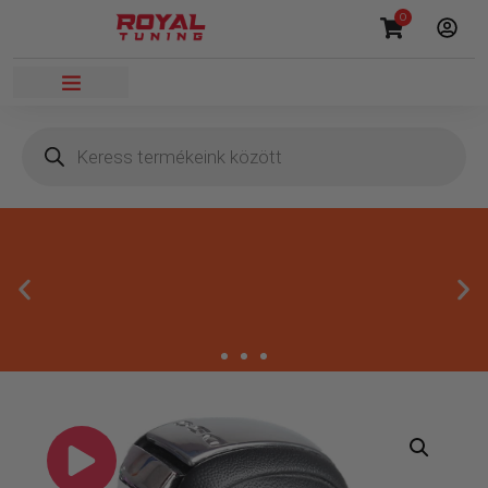
0
Megbízható termékek
Kínálatunkban kizárólag olyan termékek