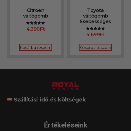
Citroen
Toyota
váltógomb
váltógomb
5sebességes
4.390
Ft
Értékelés:
5.00
4.699
Ft
Értékelés:
/ 5
4.91
/ 5
Kosárba teszem
Kosárba teszem
Szállítási idő és költségek
Értékeléseink