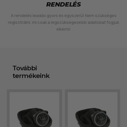
RENDELÉS
A rendelés leadás gyors és egyszerű! Nem szükséges
regisztrálni, mi csak a legszükségesebb adatokat fogjuk
elkérni!
További
termékeink