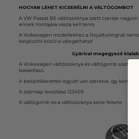
HOGYAN LEHET KICSERÉLNI A VÁLTÓGOMBOT
A VW Passat B5 váltószoknya szett cseréje nagyon eg
ennek mintájára vissza kell tenni.
A Volkswagen modellekhez a Royaltuningnál nem
kiegészítő
közül is válogathatsz!
Gyárival megegyező kialak
A Volkswagen váltószoknya és váltógomb szett a 
kialakítású.
A beépítőkerettel együtt van szerelve, így könnyen
A számlap kiosztása 12345R
A váltógomb és a váltószoknya színe fekete.