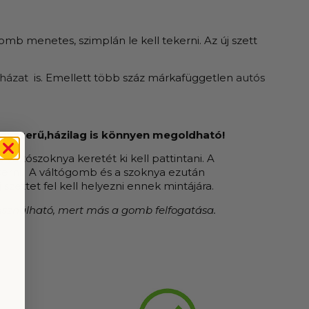
omb menetes, szimplán le kell tekerni. Az új szett
sházat
is. Emellett több száz márkafüggetlen
autós
egyszerű,házilag is könnyen megoldható!
 váltószoknya keretét ki kell pattintani. A
kerni. A váltógomb és a szoknya ezután
szettet fel kell helyezni ennek mintájára.
asználható, mert más a gomb felfogatása.