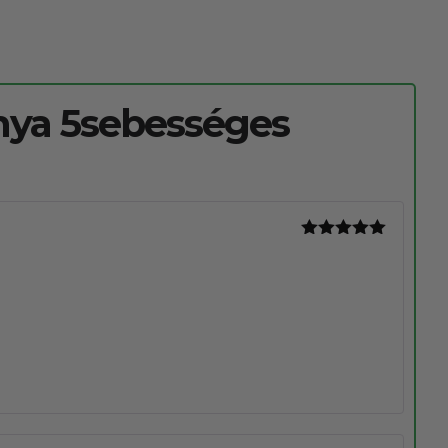
nya 5sebességes
Értékelés:
5
/ 5