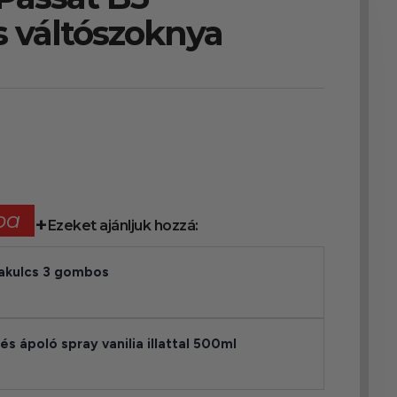
 váltószoknya
ba
Ezeket ajánljuk hozzá:
akulcs 3 gombos
 és ápoló spray vanilia illattal 500ml