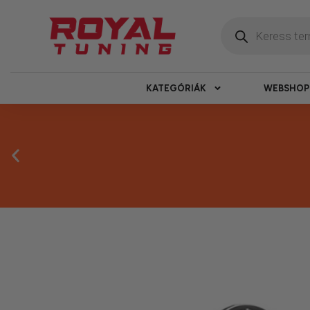
KATEGÓRIÁK
WEBSHOP
Másnapi ké
Gyors rendelésfeldolgozással segítünk, h