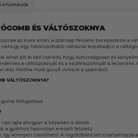
si információk
TÓGOMB ÉS VÁLTÓSZOKNYA
pnak az évek során, a számlap felülete berepedezik a vál
rá nehogy egy határozottabb váltásnál leszakadjon a váltógo
le lehet sőt le kell cserélni, hogy biztonságosan és kénye
érdemes a váltószoknyát és a kézifékszoknyát is lecserélni
n lesz mintha most gurult volna ki a szalonból.
MB VÁLTÓSZOKNYA?
 gomb felfogatása.
?
van rajta ahogyan a képeken is látszik
b a gyárihoz hasonlóan erezett felületű
 így könnyen cserélhető. A rögzítőbilincset is tartalmazza a 