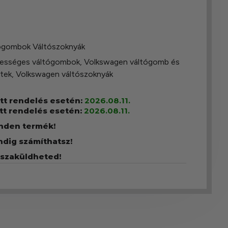
ógombok Váltószoknyák
bességes váltógombok
,
Volkswagen váltógomb és
ttek
,
Volkswagen váltószoknyák
ott rendelés esetén:
2026.08.11.
tt rendelés esetén:
2026.08.11.
inden termék!
ndig számíthatsz!
sszaküldheted!