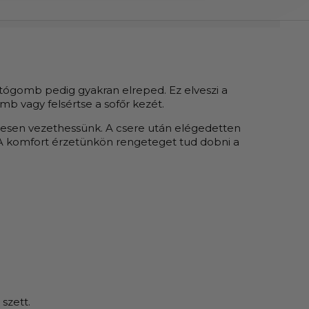
tógomb pedig gyakran elreped. Ez elveszi a
mb vagy felsértse a sofőr kezét.
lmesen vezethessünk. A csere után elégedetten
. A komfort érzetünkön rengeteget tud dobni a
szett.