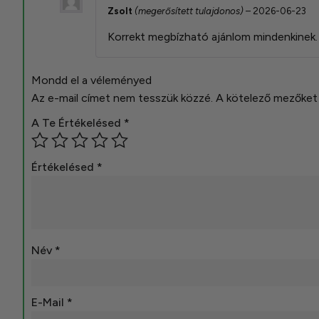
Zsolt
(megerősített tulajdonos)
–
2026-06-23
Korrekt megbízható ajánlom mindenkinek.
Mondd el a véleményed
Az e-mail címet nem tesszük közzé.
A kötelező mezőke
A Te Értékelésed
*
Értékelésed
*
Név
*
E-Mail
*