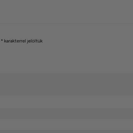
t
*
karakterrel jelöltük