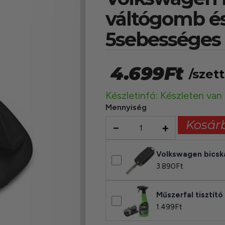
váltógomb és
5sebességes
4.699
Ft
/szett
Készletinfó: Készleten van
Mennyiség
Kosár
−
+
Volkswagen bicsk
3.890
Ft
Műszerfal tisztító
1.499
Ft