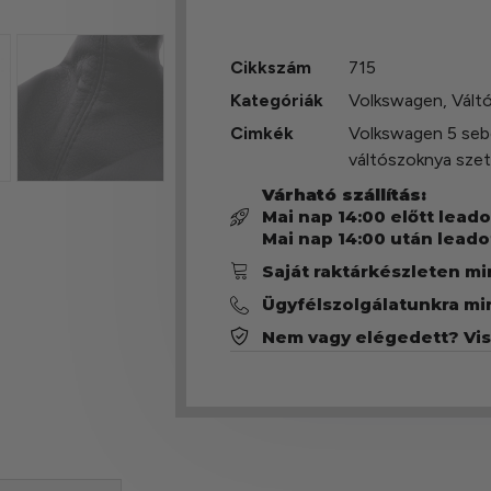
Cikkszám
715
Kategóriák
Volkswagen
,
Vált
Cimkék
Volkswagen 5 se
váltószoknya sze
Várható szállítás:
Mai nap 14:00 előtt lead
Mai nap 14:00 után leado
Saját raktárkészleten m
Ügyfélszolgálatunkra mi
Nem vagy elégedett? Vi