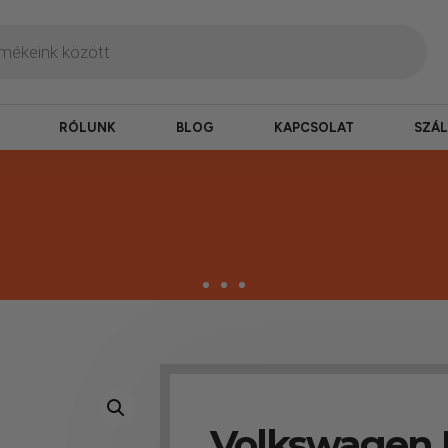
RÓLUNK
BLOG
KAPCSOLAT
SZÁL
zbesítés
ogy hamar kézhez kapd a csomagod.
Volkswagen 