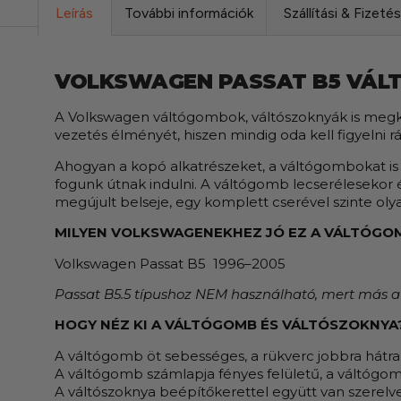
Leírás
További információk
Szállítási & Fizeté
VOLKSWAGEN PASSAT B5 VÁL
A Volkswagen váltógombok, váltószoknyák is megko
vezetés élményét, hiszen mindig oda kell figyelni 
Ahogyan a kopó alkatrészeket, a váltógombokat is 
fogunk útnak indulni. A váltógomb lecserélesekor 
megújult belseje, egy komplett cserével szinte olya
MILYEN VOLKSWAGENEKHEZ JÓ EZ A VÁLTÓGO
Volkswagen Passat B5 1996–2005
Passat B5.5 típushoz NEM használható, mert más a
HOGY NÉZ KI A VÁLTÓGOMB ÉS VÁLTÓSZOKNYA
A váltógomb öt sebességes, a rükverc jobbra hátra 
A váltógomb számlapja fényes felületű, a váltógom
A váltószoknya beépítőkerettel együtt van szerelve,