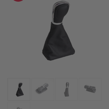
szerepelnek, amelyekben mi is bízunk.