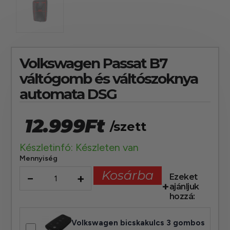
Volkswagen Passat B7
váltógomb és váltószoknya
automata DSG
12.999
Ft
/szett
Készletinfó: Készleten van
Mennyiség
Kosárba
−
+
Ezeket
ajánljuk
hozzá:
Volkswagen bicskakulcs 3 gombos