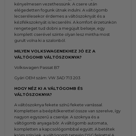
kényelmesen vezethessünk. A csere után
elégedetten fogunk útnak indulni. A váltógomb
lecserélesekor érdemes a váltószoknyát és a
kézifékszoknyát is lecserélni. A komfort érzetünkön
rengeteget tud dobni a megújult belseje, egy
komplett cserével szinte olyan lesz mintha most
gurult volna ki a szalonból.
MILYEN VOLKSWAGENEKHEZ JÓ EZ A
VÁLTÓGOMB VÁLTÓSZOKNYA?
Volkswagen Passat B7
Gyári OEM szám: VW 3AD 713 203
HOGY NÉZ KI A VÁLTÓGOMB ÉS
VÁLTÓSZOKNYA?
A váltószoknya fekete színű fekete varrással.
Kompletten a beépítőkerettel össze van szerelve, így
nagyon egyszerű a cseréje. A szoknya és a
váltógomb anyaga bőr. A váltógomb automata,
kompletten a kapcsológombbal együtt. A betétek
króm színűek, a váltógomb tetején DSG felirattal.A