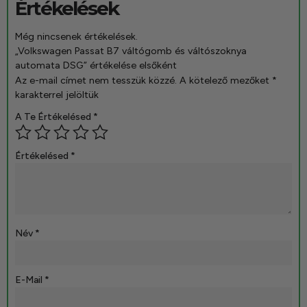
Értékelések
Még nincsenek értékelések.
„Volkswagen Passat B7 váltógomb és váltószoknya
automata DSG” értékelése elsőként
Az e-mail címet nem tesszük közzé.
A kötelező mezőket
*
karakterrel jelöltük
A Te Értékelésed
*
Értékelésed
*
Név
*
E-Mail
*