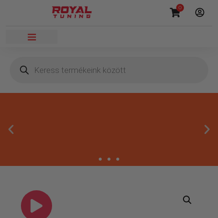
0
Megbízható termékek
Kínálatunkban kizárólag olyan termékek