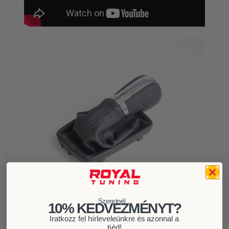
Szeretnél...
10% KEDVEZMÉNYT?
Iratkozz fel hírleveleünkre és azonnal a
tiéd!