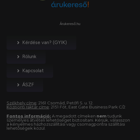
Árukereső.hu
Kérdése van? (GYIK)
Rólunk
Kapcsolat
ÁSZF
Székhely címe
: 2161 Csomád, Petőfi S. u. 12.
Központi raktár címe
: 2151 Fót, East Gate Business Park C/2
Fontos információ:
A megadott címeken
nem
tudunk
személyes átvételi lehetőséget biztosítani. Kérjük, válasszon
a kényelmes házhozszállítási vagy csomagpontra szállítási
lehetőségek közül.