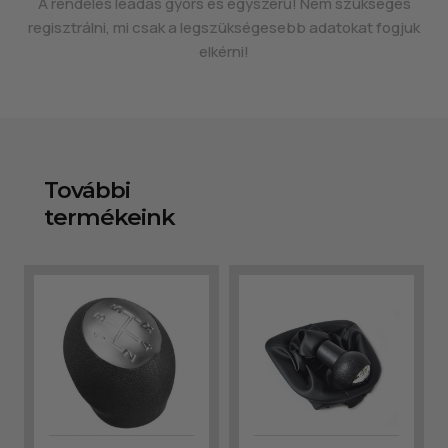
A rendelés leadás gyors és egyszerű! Nem szükséges
regisztrálni, mi csak a legszükségesebb adatokat fogjuk
elkérni!
További
termékeink