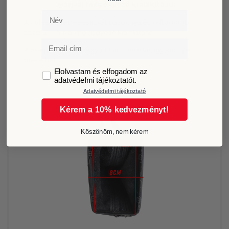
Gyárival megegyező kialakítású!
Név
A Volkswagen Passat váltószoknya és váltógomb
szett a gyárival megegyező kialakítású.
Email
A beépítőkerettel együtt van szerelve, így könnyen
cserélhető.
GDPR
Elolvastam és elfogadom az
adatvédelmi tájékoztatót.
Adatvédelmi tájékoztató
Kérem a 10% kedvezményt!
Köszönöm, nem kérem