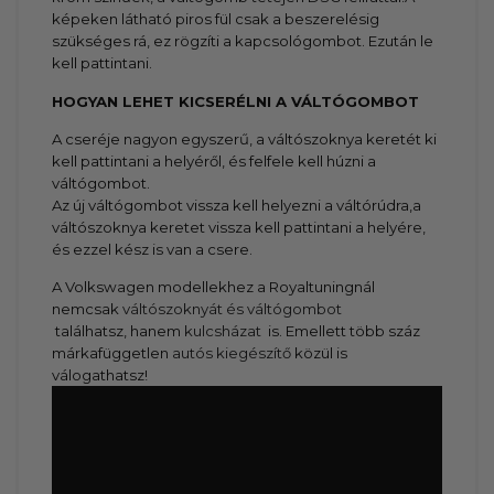
képeken látható piros fül csak a beszerelésig
szükséges rá, ez rögzíti a kapcsológombot. Ezután le
kell pattintani.
HOGYAN LEHET KICSERÉLNI A VÁLTÓGOMBOT
A cseréje nagyon egyszerű, a váltószoknya keretét ki
kell pattintani a helyéről, és felfele kell húzni a
váltógombot.
Az új váltógombot vissza kell helyezni a váltórúdra,a
váltószoknya keretet vissza kell pattintani a helyére,
és ezzel kész is van a csere.
A Volkswagen modellekhez a Royaltuningnál
nemcsak
váltószoknyát és váltógombot
találhatsz, hanem
kulcsházat
is. Emellett több száz
márkafüggetlen
autós kiegészítő
közül is
válogathatsz!