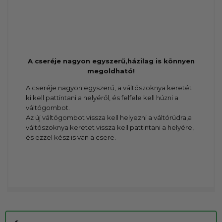
A cseréje nagyon egyszerű,házilag is könnyen
megoldható!
A cseréje nagyon egyszerű, a váltószoknya keretét
ki kell pattintani a helyéről, és felfele kell húzni a
váltógombot.
Az új váltógombot vissza kell helyezni a váltórúdra,a
váltószoknya keretet vissza kell pattintani a helyére,
és ezzel kész is van a csere.