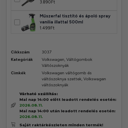
3.890
Ft
Műszerfal tisztító és ápoló spray
vanilia illattal 500ml
1.499
Ft
Cikkszám
3037
Kategóriák
Volkswagen
,
Váltógombok
Váltószoknyák
Cimkék
Volkswagen váltógomb és
váltószoknya szettek
,
Volkswagen
váltószoknyák
Várható szállítás:
Mai nap 14:00 előtt leadott rendelés esetén:
2026.08.11.
Mai nap 14:00 után leadott rendelés esetén:
2026.08.11.
Saját raktárkészleten minden termék!