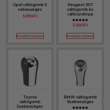
Opel váltógomb 5
Peugeot 307
sebességes
váltógomb és
váltószoknya
3.990
Ft
5.990
Ft
Értékelés:
5.00
/ 5
Kosárba teszem
Kosárba teszem
Toyota
BMW váltógomb
váltógomb
6sebességes
5sebességes