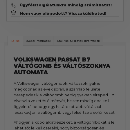
Ügyfélszolgálatunkra mindig számíthatsz!
Nem vagy elégedett? Visszaküldheted!
Leírás
További információk
Szállítási & Fizetési információk
VOLKSWAGEN PASSAT B7
VÁLTÓGOMB ÉS VÁLTÓSZOKNYA
AUTOMATA
A Volkswagen váltógombok, váltószoknyák is
megkopnak az évek során, a számlap felülete
berepedezik a váltógomb pedig gyakran elreped. Ez
elveszi a vezetés élményét, hiszen mindig oda kell
figyelni rá nehogy egy határozottabb váltásnál
leszakadjon a váltógomb vagy felsértse a sofőr kezét.
Ahogyan a kopó alkatrészeket, a váltógombokat is le
lehet sőt le kell cserélni, hogy biztonságosan és