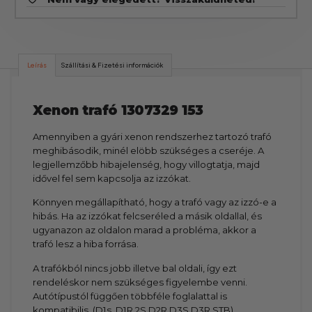
Leírás
Szállítási & Fizetési információk
Xenon trafó 1307329 153
Amennyiben a gyári xenon rendszerhez tartozó trafó
meghibásodik, minél elöbb szükséges a cseréje. A
legjellemzőbb hibajelenség, hogy villogtatja, majd
idővel fel sem kapcsolja az izzókat.
Könnyen megállapítható, hogy a trafó vagy az izzó-e a
hibás. Ha az izzókat felcseréled a másik oldallal, és
ugyanazon az oldalon marad a probléma, akkor a
trafó lesz a hiba forrása.
A trafókból nincs jobb illetve bal oldali, így ezt
rendeléskor nem szükséges figyelembe venni.
Autótípustól függően többféle foglalattal is
kompatibilis. (D1s, D1R,2S,D2R,D3S,D3R STB)