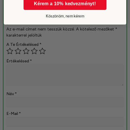
Értékelések
Kérem a 10% kedvezményt!
Még nincsenek értékelések.
Köszönöm, nem kérem
„Xenon trafó 1307329 153” értékelése elsőként
Az e-mail címet nem tesszük közzé.
A kötelező mezőket
*
karakterrel jelöltük
A Te Értékelésed
*
Értékelésed
*
Név
*
E-Mail
*