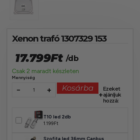
Xenon trafó 1307329 153
17.799
Ft
/db
Csak 2 maradt készleten
Mennyiség
Kosárba
−
+
Ezeket
ajánljuk
hozzá:
T10 led 2db
1.199
Ft
Szofita led 36mm Canbus