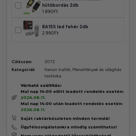
hűtőbordás 2db
1.890
Ft
BA15S led fehér 2db
2.990
Ft
Cikkszám
3072
Kategóriák
Xenon trafók
,
Menetfények és világítás
technika
Várható szállítás:
Mai nap 14:00 előtt leadott rendelés esetén:
2026.08.11.
Mai nap 14:00 után leadott rendelés esetén:
2026.08.11.
Saját raktárkészleten minden termék!
Ügyfélszolgálatunkra mindig számíthatsz!
Nem vagy elégedett? Visszaküldheted!