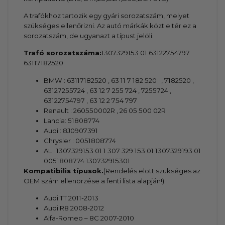
A trafókhoz tartozik egy gyári sorozatszám, melyet
szükséges ellenőrizni. Az autó márkák közt eltér ez a
sorozatszám, de ugyanazt a típust jelöli.
Trafó sorozatszáma:
1307329153 01 63122754797
63117182520
BMW : 63117182520 , 63 11 7 182 520 , 7182520 ,
63127255724 , 63 12 7 255 724 , 7255724 ,
63122754797 , 63 12 2 754 797
Renault : 260550002R , 26 05 500 02R
Lancia: 51808774
Audi : 8J0907391
Chrysler : 0051808774
AL : 1307329153 01 1 307 329 153 01 1307329193 01
0051808774 130732915301
Kompatibilis típusok.
(Rendelés elött szükséges az
OEM szám ellenörzése a fenti lista alapján!)
Audi TT 2011-2013
Audi R8 2008-2012
Alfa-Romeo – 8C 2007-2010