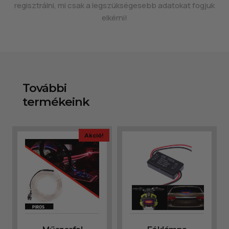
regisztrálni, mi csak a legszükségesebb adatokat fogjuk
elkérni!
További
termékeink
Akció!