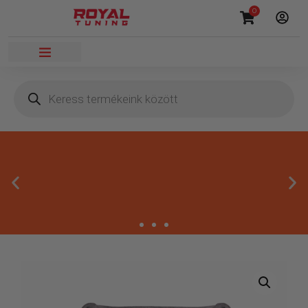
0
Másnapi kézbesítés