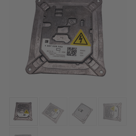
Gyors rendelésfeldolgozással segítünk, hogy hamar
kézhez kapd a csomagod.