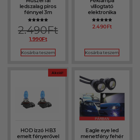
Műszerfal
Féklámpa
ledszalag piros
villogtató
fénnyel 3m
elektronika
2.490
Ft
2.490
Ft
Értékelés:
Értékelés:
5.00
5.00
/ 5
/ 5
1.990
Ft
Kosárba teszem
Kosárba teszem
Akció!
HOD izzó HB3
Eagle eye led
emelt fényerővel
menetfény fehér