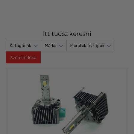
Gondosan válogatott termékek, amelyekben
garantáltan nem csalódsz!
Itt tudsz keresni
Kategóriák
Márka
Méretek és fajták
Szűrő törlése