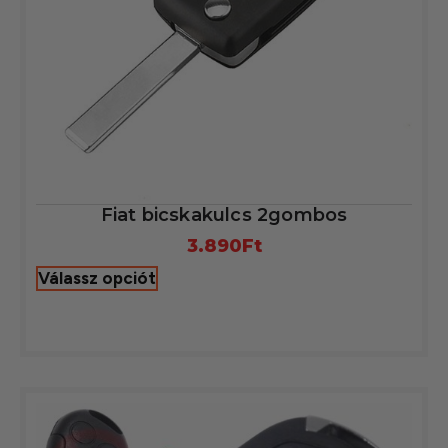
Fiat bicskakulcs 2gombos
3.890
Ft
Válassz opciót