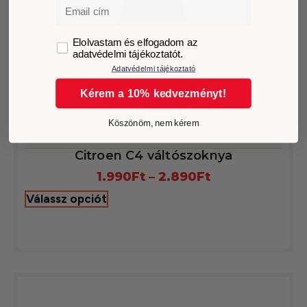
Email
GDPR
Elolvastam és elfogadom az
adatvédelmi tájékoztatót.
Adatvédelmi tájékoztató
Kérem a 10% kedvezményt!
Köszönöm, nem kérem
Citroen C4 váltószoknya
1.990
Ft
–
2.890
Ft
Válassz opciót