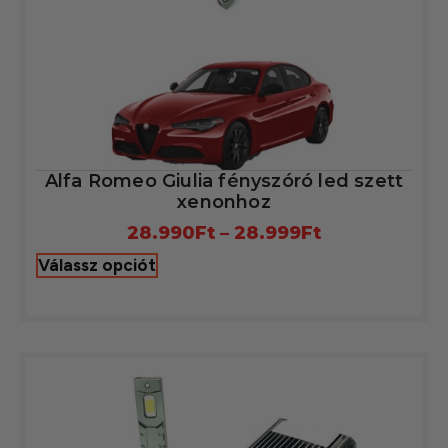
Alfa Romeo Giulia fényszóró led szett
xenonhoz
28.990
Ft
–
28.999
Ft
Válassz opciót