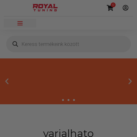
0
Prémium autós kiegészítők
varialhato