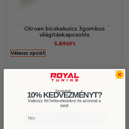
Citroen bicskakulcs 3gombos
világításkapcsolós
3.890
Ft
Válassz opciót
Szeretnél...
10% KEDVEZMÉNYT?
Iratkozz fel hírleveleünkre és azonnal a
tiéd!
Név