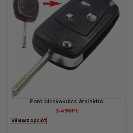
Ford bicskakulcs átalakító
3.490
Ft
Válassz opciót