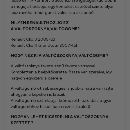
lecserélni. A komfort érzetünkön rengeteget tud dobni
a megújult belseje, egy komplett cserével szinte olyan
lesz mintha most gurult volna ki a szalonból.
MILYEN RENAULTHOZ JÓ EZ
A
VÁLTÓSZOKNYA,
VÁLTÓGOMB
?
Renault Clio 3 2005-től
Renault Clio III Grandtour 2007-től
HOGY NÉZ KI A VÁLTÓSZOKNYA,
VÁLTÓGOMB
?
A váltószoknya fekete színű fekete varrással.
Kompletten a beépítőkerettel össze van szerelve, így
nagyon egyszerű a cseréje.
A váltógomb öt sebességes, a jobbra hátra van rajta
ahogyan a képeken is látszik
A váltógomb számlapja krómozott, az oldala a gyári
váltógombhoz hasonlóan erezett felületű
HOGYAN LEHET KICSERÉLNI A VÁLTÓSZOKNYA
SZETTET ?