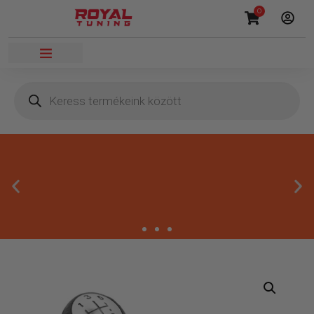
0
Megbízható termékek
Kínálatunkban kizárólag olyan termékek