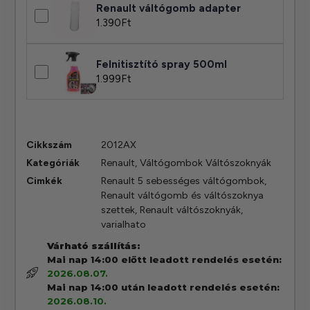
Renault váltógomb adapter
1.390
Ft
Felnitisztító spray 500ml
1.999
Ft
Cikkszám
2012AX
Kategóriák
Renault
,
Váltógombok Váltószoknyák
Cimkék
Renault 5 sebességes váltógombok
,
Renault váltógomb és váltószoknya
szettek
,
Renault váltószoknyák
,
varialhato
Várható szállítás:
Mai nap 14:00 előtt leadott rendelés esetén:
2026.08.07.
Mai nap 14:00 után leadott rendelés esetén:
2026.08.10.