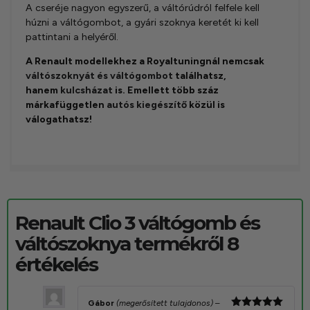
A cseréje nagyon egyszerű, a váltórúdról felfele kell
húzni a váltógombot, a gyári szoknya keretét ki kell
pattintani a helyéről.
A Renault modellekhez a Royaltuningnál nemcsak
váltószoknyát és váltógombot
találhatsz,
hanem
kulcsházat
is. Emellett több száz
márkafüggetlen
autós kiegészítő
közül is
válogathatsz!
Renault Clio 3 váltógomb és
váltószoknya
termékről 8
értékelés
Gábor
(megerősített tulajdonos)
–