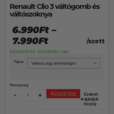
Renault Clio 3 váltógomb és
váltószoknya
6.990
Ft
–
7.990
Ft
/szett
Készletinfó: Készleten van
Típus
Mennyiség
Kosárba
−
+
Ezeket
ajánljuk
hozzá: