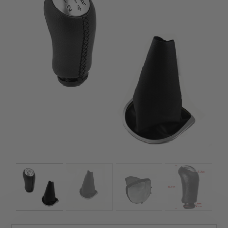
szerepelnek, amelyekben mi is bízunk.