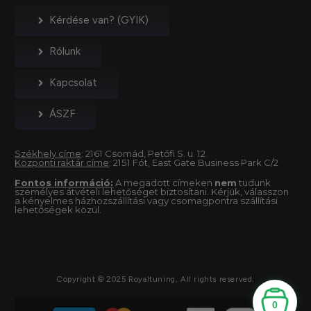
Kérdése van? (GYIK)
Rólunk
Kapcsolat
ÁSZF
Székhely címe
: 2161 Csomád, Petőfi S. u. 12.
Központi raktár címe
: 2151 Fót, East Gate Business Park C/2
Fontos információ:
A megadott címeken
nem
tudunk
személyes átvételi lehetőséget biztosítani. Kérjük, válasszon
a kényelmes házhozszállítási vagy csomagpontra szállítási
lehetőségek közül.
Copyright © 2025 Royaltuning, All rights reserved.
0