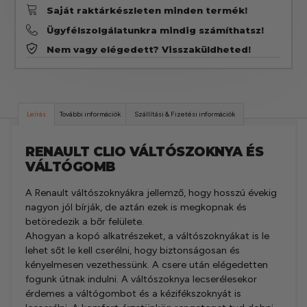
Saját raktárkészleten minden termék!
Ügyfélszolgálatunkra mindig számíthatsz!
Nem vagy elégedett? Visszaküldheted!
Leírás
További információk
Szállítási & Fizetési információk
RENAULT CLIO VÁLTÓSZOKNYA ÉS
VÁLTÓGOMB
A Renault váltószoknyákra jellemző, hogy hosszú évekig
nagyon jól bírják, de aztán ezek is megkopnak és
betöredezik a bőr felülete.
Ahogyan a kopó alkatrészeket, a váltószoknyákat is le
lehet sőt le kell cserélni, hogy biztonságosan és
kényelmesen vezethessünk. A csere után elégedetten
fogunk útnak indulni. A váltószoknya lecserélesekor
érdemes a váltógombot és a kézifékszoknyát is