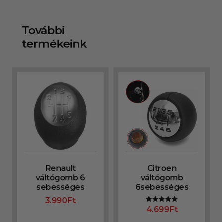
További
termékeink
Renault
Citroen
váltógomb 6
váltógomb
sebességes
6sebességes
3.990
Ft
4.699
Ft
Értékelés:
5.00
/ 5