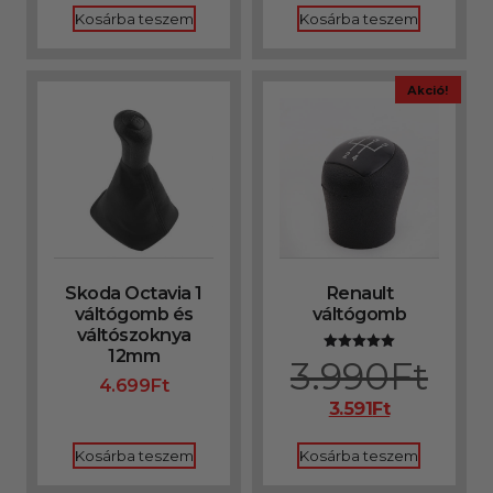
Kosárba teszem
Kosárba teszem
Akció!
Skoda Octavia 1
Renault
váltógomb és
váltógomb
váltószoknya
12mm
3.990
Ft
Értékelés:
5.00
4.699
Ft
/ 5
3.591
Ft
Kosárba teszem
Kosárba teszem