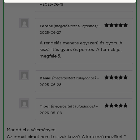
Értékelés:
–
2025-06-19
5
/ 5
Ferenc
(megerősített tulajdonos)
–
Értékelés:
2025-06-27
5
/ 5
A rendelés menete egyszerű és gyors. A
kiszállítás gyors és pontos. A termék jó,
megfelelő.
Dániel
(megerősített tulajdonos)
–
Értékelés:
2025-06-28
5
/ 5
Tibor
(megerősített tulajdonos)
–
Értékelés:
2026-05-03
5
/ 5
Mondd el a véleményed
Az e-mail címet nem tesszük közzé.
A kötelező mezőket
*