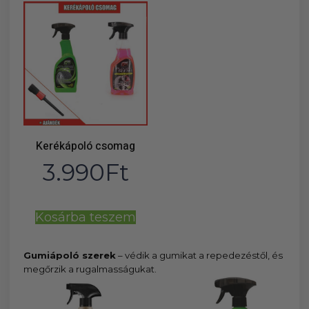
Kerékápoló csomag
3.990
Ft
Kosárba teszem
Gumiápoló szerek
– védik a gumikat a repedezéstől, és
megőrzik a rugalmasságukat.