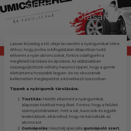
kézhez kapd a csomagod.
gumiabroncsok
megfelelő tárolásához
Lassan közeleg a tél, ideje lecserélni a nyárigumikat télire.
Ahhoz, hogy jövőre is kifogástalan állapotban tudd
elővenni a nyári abroncsokat, fontos odafigyelni a
megfelelő tárolásra és ápolásra. Az alábbiakban
összegyűjtöttünk néhány hasznos tippet, hogy a gumik
élettartama hosszabb legyen, és ne okozzanak
kellemetlen meglepetést a következő szezonban.
Tippek a nyárigumik tárolására:
Tisztítás:
Mielőtt eltennéd a nyárigumikat,
alaposan tisztítsd meg őket. Fontos, hogy a felületi
szennyeződéseket, mint a sár, kavicsok és egyéb
lerakódások, eltávolítsd, hogy ne károsítsák az
abroncsot.
Gumiápolás:
Használj speciális
gumiápoló szer
t
,