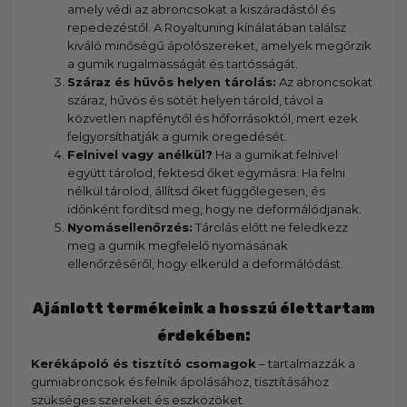
amely védi az abroncsokat a kiszáradástól és
repedezéstől. A Royaltuning kínálatában találsz
kiváló minőségű ápolószereket, amelyek megőrzik
a gumik rugalmasságát és tartósságát.
Száraz és hűvös helyen tárolás:
Az abroncsokat
száraz, hűvös és sötét helyen tárold, távol a
közvetlen napfénytől és hőforrásoktól, mert ezek
felgyorsíthatják a gumik öregedését.
Felnivel vagy anélkül?
Ha a gumikat felnivel
együtt tárolod, fektesd őket egymásra. Ha felni
nélkül tárolod, állítsd őket függőlegesen, és
időnként fordítsd meg, hogy ne deformálódjanak.
Nyomásellenőrzés:
Tárolás előtt ne feledkezz
meg a gumik megfelelő nyomásának
ellenőrzéséről, hogy elkerüld a deformálódást.
Ajánlott termékeink a hosszú élettartam
érdekében:
Kerékápoló és tisztító csomagok
– tartalmazzák a
gumiabroncsok és felnik ápolásához, tisztításához
szükséges szereket és eszközöket.