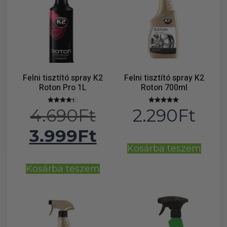
Felni tisztító spray K2
Felni tisztító spray K2
Roton Pro 1L
Roton 700ml
4.690
Ft
2.290
Ft
Értékelés:
Értékelés:
4.33
5.00
/ 5
/ 5
3.999
Ft
Kosárba teszem
Kosárba teszem