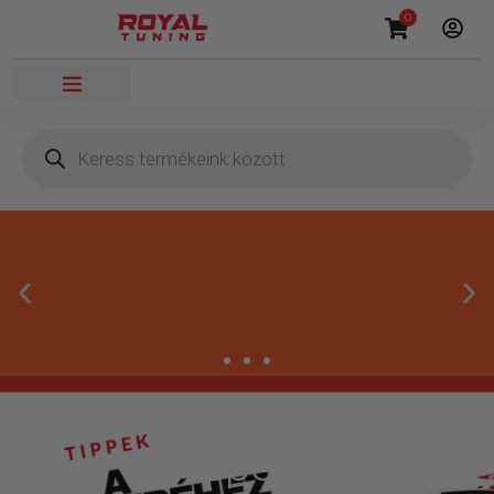
0
Másnapi kézbesítés
Tippek a
Gyors rendelésfeldolgozással segítünk, hogy hamar