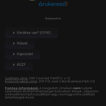
Árukereső.hu
Kérdése van? (GYIK)
Rólunk
Kapcsolat
ÁSZF
Székhely címe
: 2161 Csomád, Petőfi S. u. 12.
Központi raktár címe
: 2151 Fót, East Gate Business Park C/2
Fontos információ:
A megadott címeken
nem
tudunk
személyes átvételi lehetőséget biztosítani. Kérjük, válasszon
a kényelmes házhozszállítási vagy csomagpontra szállítási
lehetőségek közül.