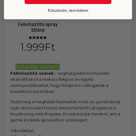
Köszönöm, nem kérem
Felnitisztító spray
500ml
1.999
Ft
Értékelés:
5.00
/ 5
Kosárba teszem
Felnitisztító szerek
– segítségükkel könnyedén
eltávolíthatod a makacs fékport és egyéb
szennyeződéseket, hogy felnijeid is csillogjanak a
következő szezonban.
Tedd meg a megfelelő lépéseket most, és gondoskodj
nyári abroncsaid hosszú élettartamáról! Látogass el a
Royaltuning webshopjára, és szerezz be mindent, ami a
gumik és felnik ápolásához szükséges!
Üdvözlettel,