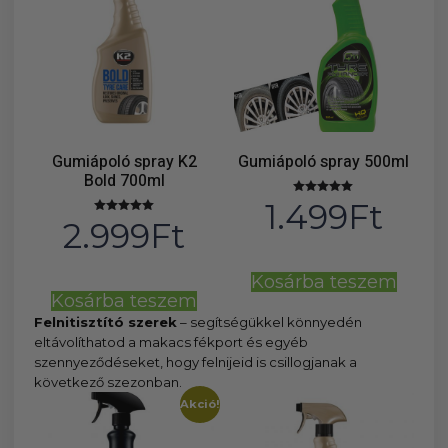
Gumiápoló spray K2
Gumiápoló spray 500ml
Bold 700ml
1.499
Ft
Értékelés:
5.00
2.999
Ft
Értékelés:
/ 5
5.00
/ 5
Kosárba teszem
Kosárba teszem
Felnitisztító szerek
– segítségükkel könnyedén
eltávolíthatod a makacs fékport és egyéb
szennyeződéseket, hogy felnijeid is csillogjanak a
következő szezonban.
Akció!