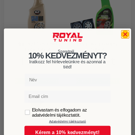
Felni tisztító spray K2
Felni tisztító spray
Felix 750ml
500ml
Szeretnél...
10% KEDVEZMÉNYT?
1.999
Ft
1.499
Ft
Iratkozz fel hírleveleünkre és azonnal a
tiéd!
Név
Kosárba teszem
Kosárba teszem
Email
GDPR
Elolvastam és elfogadom az
adatvédelmi tájékoztatót.
Adatvédelmi tájékoztató
Kérem a 10% kedvezményt!