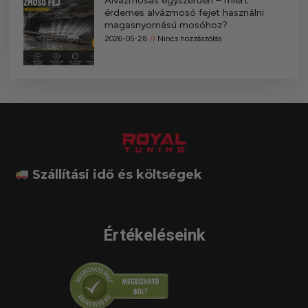
Alvázmosás egyszerűen – miért
érdemes alvázmosó fejet használni
magasnyomású mosóhoz?
2026-05-28
Nincs hozzászólás
Szállítási idő és költségek
Értékeléseink