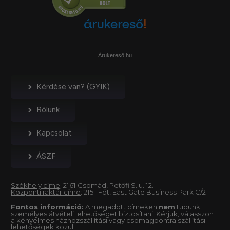
Árukereső.hu
Kérdése van? (GYIK)
Rólunk
Kapcsolat
ÁSZF
Székhely címe
: 2161 Csomád, Petőfi S. u. 12.
Központi raktár címe
: 2151 Fót, East Gate Business Park C/2
Fontos információ:
A megadott címeken
nem
tudunk
személyes átvételi lehetőséget biztosítani. Kérjük, válasszon
a kényelmes házhozszállítási vagy csomagpontra szállítási
lehetőségek közül.