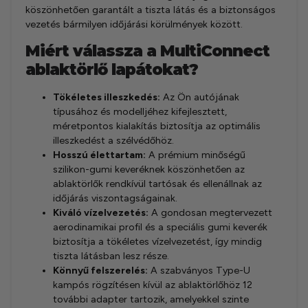
köszönhetően garantált a tiszta látás és a biztonságos
vezetés bármilyen időjárási körülmények között.
Miért válassza a MultiConnect
ablaktörlő lapátokat?
Tökéletes illeszkedés:
Az Ön autójának
típusához és modelljéhez kifejlesztett,
méretpontos kialakítás biztosítja az optimális
illeszkedést a szélvédőhöz.
Hosszú élettartam:
A prémium minőségű
szilikon-gumi keveréknek köszönhetően az
ablaktörlők rendkívül tartósak és ellenállnak az
időjárás viszontagságainak.
Kiváló vízelvezetés:
A gondosan megtervezett
aerodinamikai profil és a speciális gumi keverék
biztosítja a tökéletes vízelvezetést, így mindig
tiszta látásban lesz része.
Könnyű felszerelés:
A szabványos Type-U
kampós rögzítésen kívül az ablaktörlőhöz 12
további adapter tartozik, amelyekkel szinte