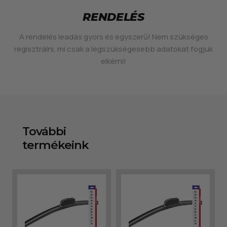
RENDELÉS
A rendelés leadás gyors és egyszerű! Nem szükséges
regisztrálni, mi csak a legszükségesebb adatokat fogjuk
elkérni!
További
termékeink