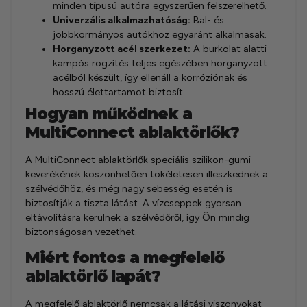
minden típusú autóra egyszerűen felszerelhető.
Univerzális alkalmazhatóság:
Bal- és
jobbkormányos autókhoz egyaránt alkalmasak.
Horganyzott acél szerkezet:
A burkolat alatti
kampós rögzítés teljes egészében horganyzott
acélból készült, így ellenáll a korróziónak és
hosszú élettartamot biztosít.
Hogyan működnek a
MultiConnect ablaktörlők?
A MultiConnect ablaktörlők speciális szilikon-gumi
keverékének köszönhetően tökéletesen illeszkednek a
szélvédőhöz, és még nagy sebesség esetén is
biztosítják a tiszta látást. A vízcseppek gyorsan
eltávolításra kerülnek a szélvédőről, így Ön mindig
biztonságosan vezethet.
Miért fontos a megfelelő
ablaktörlő lapát?
A megfelelő ablaktörlő nemcsak a látási viszonyokat