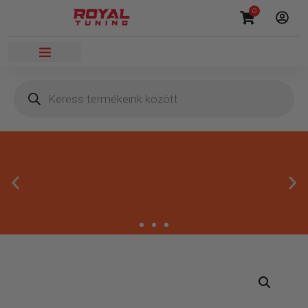
0
Megbízható termékek
Kínálatunkban kizárólag olyan termékek