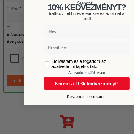
Szeretnél...
10% KEDVEZMÉNYT?
E-Mail
*
Iratkozz fel hírleveleünkre és azonnal a
tiéd!
Név
A Nevem, E-Mail Címem, És Weboldalcímem Mentése A
Böngészőben A Következő Hozzászólásomhoz.
Email
GDPR
Elolvastam és elfogadom az
adatvédelmi tájékoztatót.
Adatvédelmi tájékoztató
Kérem a 10% kedvezményt!
Köszönöm, nem kérem