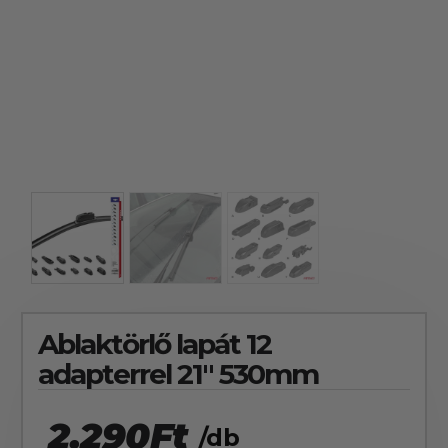
szerepelnek, amelyekben mi is bízunk.
Ablaktörlő lapát 12
adapterrel 21″ 530mm
2.290
Ft
/db