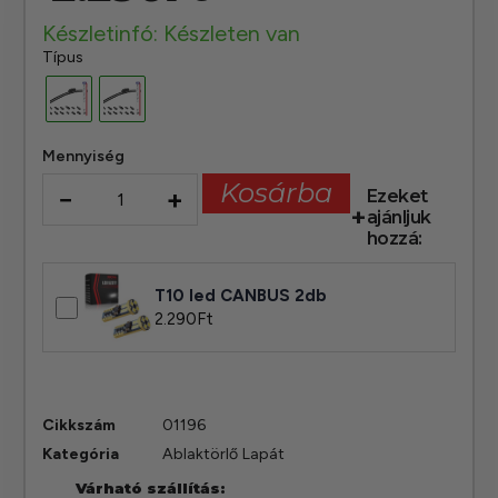
Készletinfó: Készleten van
Típus
Mennyiség
Kosárba
−
+
Ezeket
ajánljuk
hozzá:
T10 led CANBUS 2db
2.290
Ft
Cikkszám
01196
Kategória
Ablaktörlő Lapát
Várható szállítás: