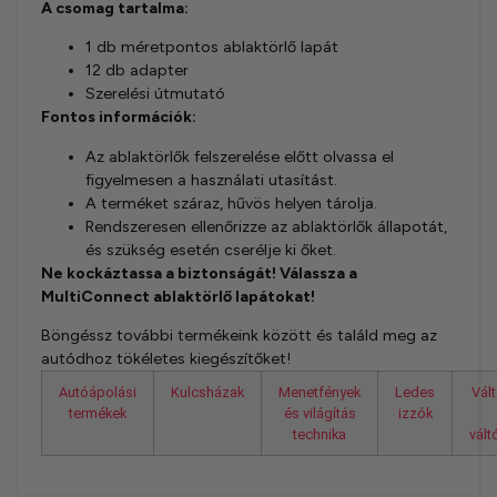
A csomag tartalma:
1 db méretpontos ablaktörlő lapát
12 db adapter
Szerelési útmutató
Fontos információk:
Az ablaktörlők felszerelése előtt olvassa el
figyelmesen a használati utasítást.
A terméket száraz, hűvös helyen tárolja.
Rendszeresen ellenőrizze az ablaktörlők állapotát,
és szükség esetén cserélje ki őket.
Ne kockáztassa a biztonságát! Válassza a
MultiConnect ablaktörlő lapátokat!
Böngéssz további termékeink között és találd meg az
autódhoz tökéletes kiegészítőket!
Autóápolási
Kulcsházak
Menetfények
Ledes
Vál
termékek
és világítás
izzók
technika
vál