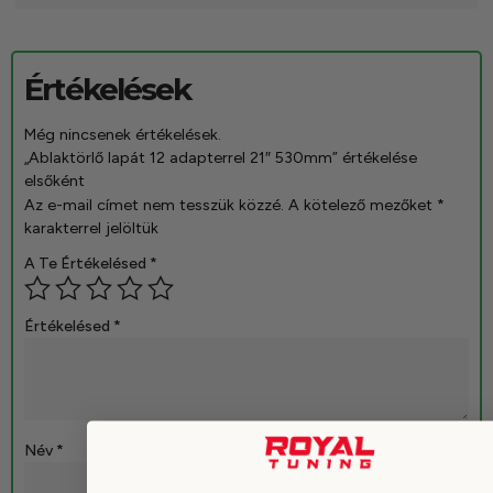
Értékelések
Még nincsenek értékelések.
„Ablaktörlő lapát 12 adapterrel 21″ 530mm” értékelése
elsőként
Az e-mail címet nem tesszük közzé.
A kötelező mezőket
*
karakterrel jelöltük
A Te Értékelésed
*
Értékelésed
*
Név
*