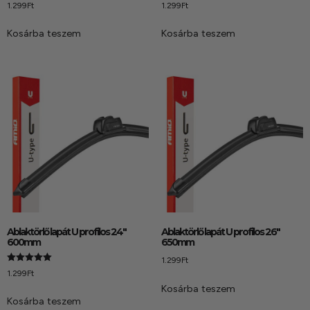
1.299
Ft
1.299
Ft
Kosárba teszem
Kosárba teszem
Ablaktörlő lapát U profilos 24″
Ablaktörlő lapát U profilos 26″
600mm
650mm
1.299
Ft
Értékelés:
1.299
Ft
5.00
/ 5
Kosárba teszem
Kosárba teszem