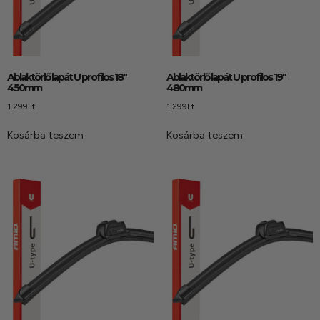
Ablaktörlő lapát U profilos 18″
Ablaktörlő lapát U profilos 19″
450mm
480mm
1.299
Ft
1.299
Ft
Kosárba teszem
Kosárba teszem