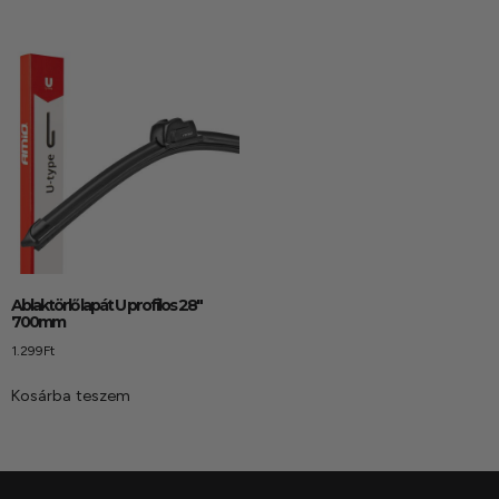
Ablaktörlő lapát U profilos 28″
700mm
1.299
Ft
Kosárba teszem