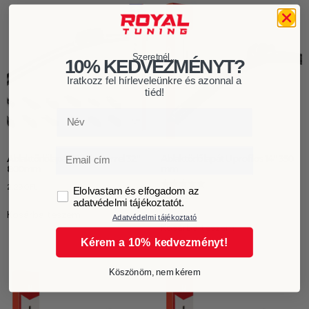
Szeretnél...
10% KEDVEZMÉNYT?
Iratkozz fel hírleveleünkre és azonnal a
tiéd!
Név
Email
Ablaktörlő lapát 12 adapterrel 32″
Ablaktörlő lapát U profilos 14″ 350
800mm
mm
2.290
Ft
GDPR
Elolvastam és elfogadom az
Értékelés:
1.299
Ft
adatvédelmi tájékoztatót.
5.00
/ 5
Kosárba teszem
Adatvédelmi tájékoztató
Kosárba teszem
Kérem a 10% kedvezményt!
Köszönöm, nem kérem