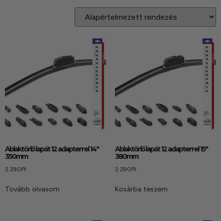
kézhez kapd a csomagod.
Ablaktörlő lapát 12 adapterrel 14″
Ablaktörlő lapát 12 adapterrel 15″
350mm
380mm
2.290
Ft
2.290
Ft
Tovább olvasom
Kosárba teszem