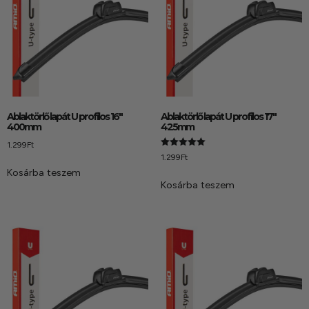
Ablaktörlő lapát U profilos 16″
Ablaktörlő lapát U profilos 17″
400mm
425mm
1.299
Ft
Értékelés:
1.299
Ft
5.00
/ 5
Kosárba teszem
Kosárba teszem