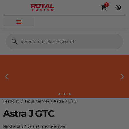
0
Kezdőlap
/ Típus termék / Astra J GTC
Másnapi kézbesítés
Astra J GTC
Gyors rendelésfeldolgozással segítünk, hogy hamar
Mind a(z) 27 találat megjelenítve