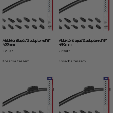
Ablaktörlő lapát 12 adapterrel 18″
Ablaktörlő lapát 12 adapterrel 19″
450mm
480mm
2.290
Ft
2.290
Ft
Kosárba teszem
Kosárba teszem