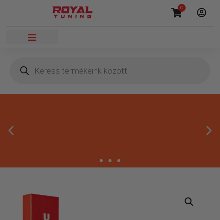
0
Másnapi kézbesítés
Gyors rendelésfeldolgozással segítünk, hogy hamar