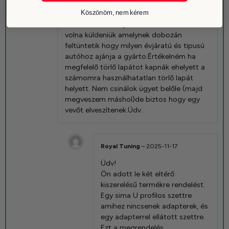
Javaslom nézzenek utána a tipuson
alkalmazott ablaktörlő lapátkar
Köszönöm, nem kérem
kialakításának. Olyan ablaktörlőt kellett
volna küldeniük amelynek dobozán
feltüntetik hogy milyen évjáratú és tipusú
autóhoz ajánja a gyárto.Értékelném ha
megfelelő törlő lapátot kapnák ehelyett a
számomra használhatatlan törlő lapát
helyett. Nem csinálok ügyet belőle (majd
megveszem máshol)de biztos hogy egy
vevőt elveszítenek.Üdv.
Royal Tuning
–
2025-11-17
Üdv!
Ön adott le két eltérő
kiszerelésű termékre rendelést.
Egy sima U profilos szettre
amihez nincsenek adapterek, és
egy adapterrel ellátott szettre.
Ezt a megrendelés