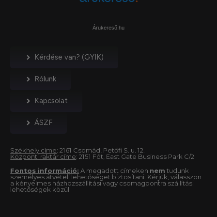
Árukereső.hu
Kérdése van? (GYIK)
Rólunk
Kapcsolat
ÁSZF
Székhely címe
: 2161 Csomád, Petőfi S. u. 12.
Központi raktár címe
: 2151 Fót, East Gate Business Park C/2
Fontos információ:
A megadott címeken
nem
tudunk
személyes átvételi lehetőséget biztosítani. Kérjük, válasszon
a kényelmes házhozszállítási vagy csomagpontra szállítási
lehetőségek közül.