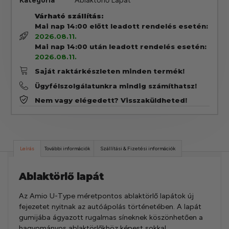
Kategória
Ablaktörlő Lapát
Várható szállítás:
Mai nap 14:00 előtt leadott rendelés esetén:
2026.08.11.
Mai nap 14:00 után leadott rendelés esetén:
2026.08.11.
Saját raktárkészleten minden termék!
Ügyfélszolgálatunkra mindig számíthatsz!
Nem vagy elégedett? Visszaküldheted!
Leírás
További információk
Szállítási & Fizetési információk
Ablaktörlő lapát
Az Amio U-Type méretpontos ablaktörlő lapátok új
fejezetet nyitnak az autóápolás történetében. A lapát
gumijába ágyazott rugalmas síneknek köszönhetően a
hagyományos ablaktörlőkhöz képest sokkal