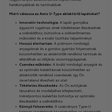
hatékonyabbak és tartósabbak.
Miért válassza az Amio U-Type ablaktörlő lapátokat?
Innovatív technológia:
A lapát gumijába
ágyazott rugalmas sínek tökéletesen illeszkednek
a szélvédőhöz, biztosítva a zökkenőmentes
működést és a kiváló tisztítási teljesítményt.
Hosszú élettartam:
A prémium minőségű
anyagoknak és a gondos gyártási folyamatnak
köszönhetően az ablaktörlők rendkívül tartósak és
ellenállnak az időjárás viszontagságainak.
Csendes működés:
A kiváló minőségű anyagok és
az optimális kialakításnak köszönhetően az
ablaktörlők rendkívül csendesek, így Ön
zavartalanul élvezheti az utat.
Tökéletes illeszkedés:
Az Ön autójának
típusához és modelljéhez kifejlesztett,
méretpontos kialakítás biztosítja az optimális
illeszkedést a szélvédőhöz.
Könnyű felszerelés:
A szabványos Type-U
kampós rögzítésnek köszönhetően az ablaktörlők