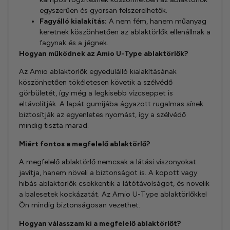
egyszerűen és gyorsan felszerelhetők.
Fagyálló kialakítás:
A nem fém, hanem műanyag
keretnek köszönhetően az ablaktörlők ellenállnak a
fagynak és a jégnek.
Hogyan működnek az Amio U-Type ablaktörlők?
Az Amio ablaktörlők egyedülálló kialakításának
köszönhetően tökéletesen követik a szélvédő
görbületét, így még a legkisebb vízcseppet is
eltávolítják. A lapát gumijába ágyazott rugalmas sínek
biztosítják az egyenletes nyomást, így a szélvédő
mindig tiszta marad.
Miért fontos a megfelelő ablaktörlő?
A megfelelő ablaktörlő nemcsak a látási viszonyokat
javítja, hanem növeli a biztonságot is. A kopott vagy
hibás ablaktörlők csökkentik a látótávolságot, és növelik
a balesetek kockázatát. Az Amio U-Type ablaktörlőkkel
Ön mindig biztonságosan vezethet.
Hogyan válasszam ki a megfelelő ablaktörlőt?