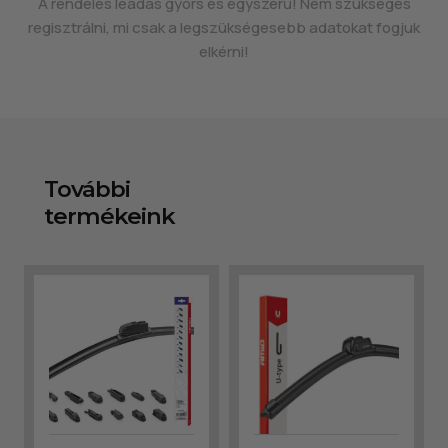
A rendelés leadás gyors és egyszerű! Nem szükséges
regisztrálni, mi csak a legszükségesebb adatokat fogjuk
elkérni!
További
termékeink