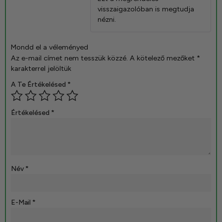
visszaigazolóban is megtudja
nézni.
Mondd el a véleményed
Az e-mail címet nem tesszük közzé.
A kötelező mezőket
*
karakterrel jelöltük
A Te Értékelésed
*
Értékelésed
*
Név
*
E-Mail
*