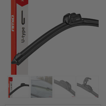
kézhez kapd a csomagod.