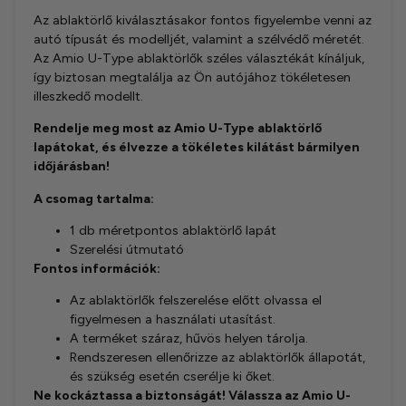
Az ablaktörlő kiválasztásakor fontos figyelembe venni az
autó típusát és modelljét, valamint a szélvédő méretét.
Az Amio U-Type ablaktörlők széles választékát kínáljuk,
így biztosan megtalálja az Ön autójához tökéletesen
illeszkedő modellt.
Rendelje meg most az Amio U-Type ablaktörlő
lapátokat, és élvezze a tökéletes kilátást bármilyen
időjárásban!
A csomag tartalma:
1 db méretpontos ablaktörlő lapát
Szerelési útmutató
Fontos információk:
Az ablaktörlők felszerelése előtt olvassa el
figyelmesen a használati utasítást.
A terméket száraz, hűvös helyen tárolja.
Rendszeresen ellenőrizze az ablaktörlők állapotát,
és szükség esetén cserélje ki őket.
Ne kockáztassa a biztonságát! Válassza az Amio U-