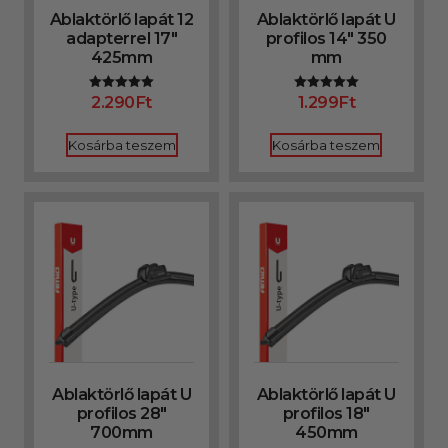
Ablaktörlő lapát 12
Ablaktörlő lapát U
adapterrel 17″
profilos 14″ 350
425mm
mm
2.290
Ft
1.299
Ft
Értékelés:
Értékelés:
5.00
5.00
/ 5
/ 5
Kosárba teszem
Kosárba teszem
Ablaktörlő lapát U
Ablaktörlő lapát U
profilos 28″
profilos 18″
700mm
450mm