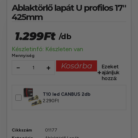
Ablaktörlő lapát U profilos 17″
425mm
1.299
Ft
/db
Készletinfó: Készleten van
Mennyiség
Kosárba
−
+
Ezeket
ajánljuk
hozzá:
T10 led CANBUS 2db
2.290
Ft
Cikkszám
01177