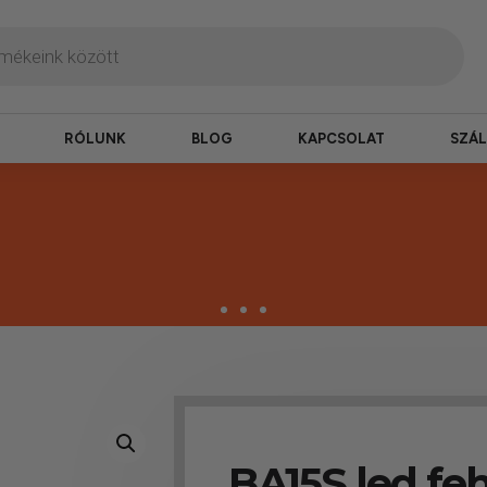
RÓLUNK
BLOG
KAPCSOLAT
SZÁL
zbesítés
ogy hamar kézhez kapd a csomagod.
BA15S led fe