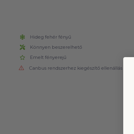
Hideg fehér fényű
Könnyen beszerelhető
Emelt fényerejű
Canbus rendszerhez kiegészítő ellenállás szük