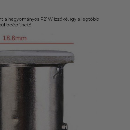
 a hagyományos P21W izzóké, így a legtöbb
ül beépíthető.