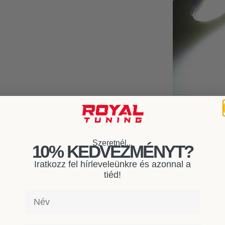
séges!
Szeretnél...
10% KEDVEZMÉNYT?
Iratkozz fel hírleveleünkre és azonnal a
tiéd!
Név