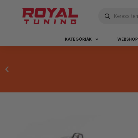
KATEGÓRIÁK
WEBSHOP
Másnapi ké
Gyors rendelésfeldolgozással segítünk, h