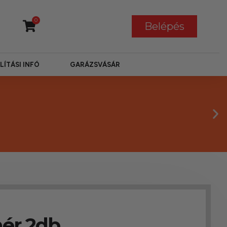
0
Belépés
LÍTÁSI INFÓ
GARÁZSVÁSÁR
hér 2db