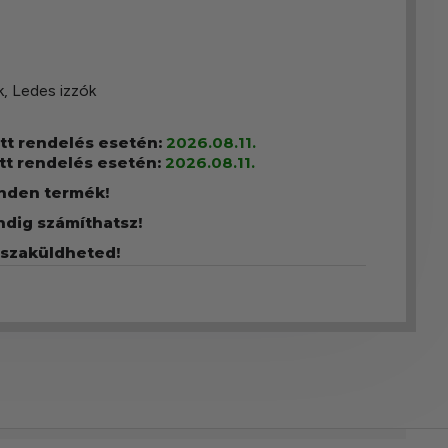
k
,
Ledes izzók
ott rendelés esetén:
2026.08.11.
tt rendelés esetén:
2026.08.11.
inden termék!
ndig számíthatsz!
sszaküldheted!