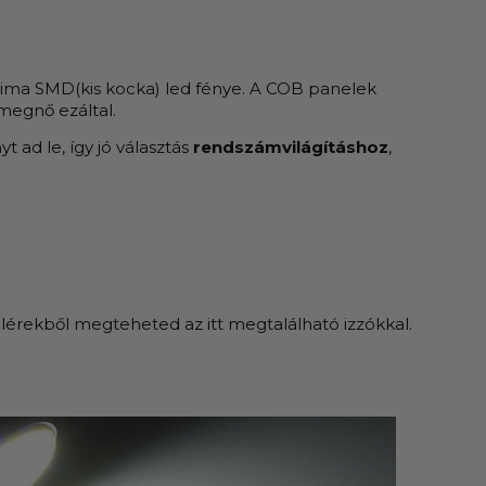
 sima SMD(kis kocka) led fénye. A COB panelek
 megnő ezáltal.
 ad le, így jó választás
rendszámvilágításhoz
,
illérekből megteheted az itt megtalálható izzókkal.