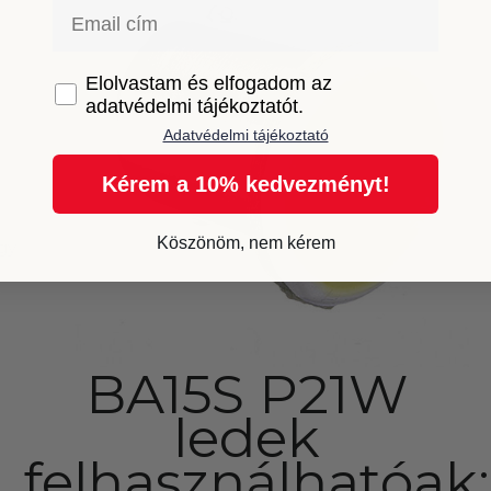
Email
GDPR
Elolvastam és elfogadom az
adatvédelmi tájékoztatót.
Adatvédelmi tájékoztató
Kérem a 10% kedvezményt!
Köszönöm, nem kérem
gy
BA15S P21W
ledek
felhasználhatóak: