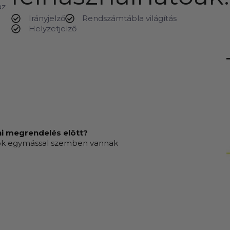
az
Irányjelző
Rendszámtábla világítás
Helyzetjelző
zni megrendelés elött?
öckök egymással szemben vannak