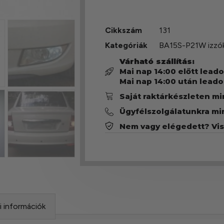
Cikkszám
131
Kategóriák
BA15S-P21W izzó
Várható szállítás:
Mai nap 14:00 előtt lead
Mai nap 14:00 után leado
Saját raktárkészleten m
Ügyfélszolgálatunkra mi
Nem vagy elégedett? Vi
si információk