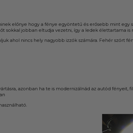
 aminek előnye hogy a fénye egyöntetű és erősebb mint egy
t sokkal jobban eltudja vezetni, így a ledek élettartama is
juk ahol nincs hely nagyobb izzók számára. Fehér szórt fényt
yártásra, azonban ha te is modernizálnád az autód fényeit, f
van
használható.