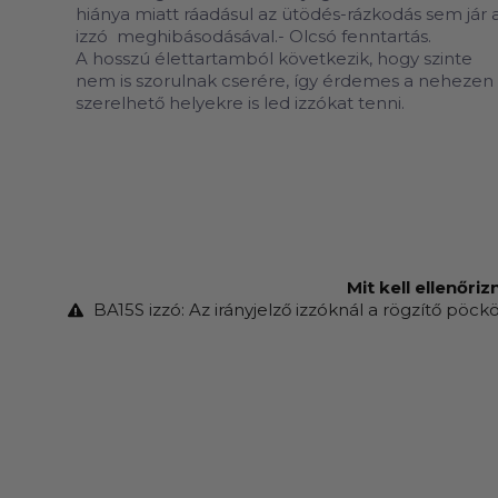
hiánya miatt ráadásul az ütödés-rázkodás sem jár 
izzó meghibásodásával.- Olcsó fenntartás.
A hosszú élettartamból következik, hogy szinte
nem is szorulnak cserére, így érdemes a nehezen
szerelhető helyekre is led izzókat tenni.
Mit kell ellenőri
BA15S izzó: Az irányjelző izzóknál a rögzítő p