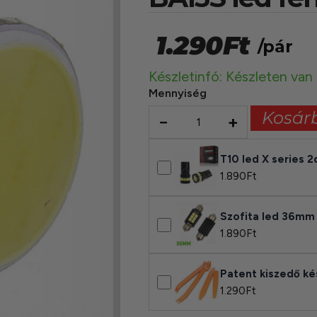
1.290
Ft
/pár
Készletinfó: Készleten van
Mennyiség
Kosár
−
+
T10 led X series 2
1.890
Ft
Szofita led 36mm
1.890
Ft
Patent kiszedő ké
1.290
Ft