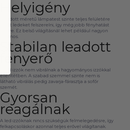
Helyigény
Az adott méretű lámpatest szinte teljes felületére
lehet ledeket felszerelni, így még jobb fényhatást
elérve. Ez belső világításnál lehet például nagyon
hasznos.
Stabilan leadott
fényerő
A led izzók nem vibrálnak a hagyományos izzókkal
ellentétben. A szabad szemmel szinte nem is
látható vibrálás pedig zavarja-fárasztja a sofőr
szemét.
Gyorsan
reagálnak
A led izzóknak nincs szükségük felmelegedésre, így
felkapcsoláskor azonnal teljes erővel világítanak.