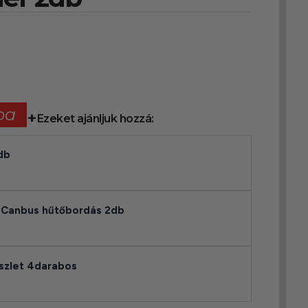
ba
Ezeket ajánljuk hozzá:
db
 Canbus hűtőbordás 2db
szlet 4darabos