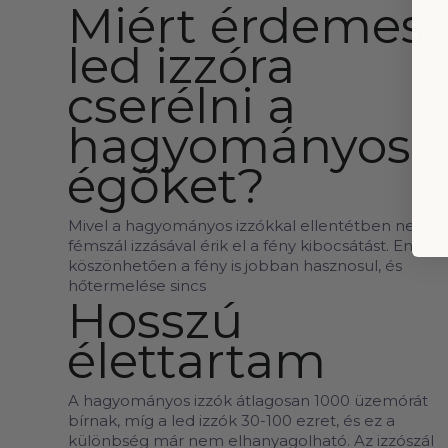
Miért érdemes
led izzóra
cserélni a
hagyományos
égőket?
Mivel a hagyományos izzókkal ellentétben nem e
fémszál izzásával érik el a fény kibocsátást. Ennek
köszönhetően a fény is jobban hasznosul, és
hőtermelése sincs
Hosszú
élettartam
A hagyományos izzók átlagosan 1000 üzemórát
bírnak, míg a led izzók 30-100 ezret, és ez a
különbség már nem elhanyagolható. Az izzószál