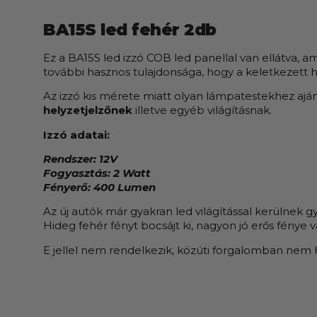
BA15S led fehér 2db
Ez a BA15S led izzó COB led panellal van ellátva,
további hasznos tulajdonsága, hogy a keletkezett hő
Az izzó kis mérete miatt olyan lámpatestekhez ajánl
helyzetjelzőnek
illetve egyéb világításnak.
Izzó adatai:
Rendszer: 12V
Fogyasztás: 2 Watt
Fényerő: 400 Lumen
Az új autók már gyakran led világítással kerülnek g
Hideg fehér fényt bocsájt ki, nagyon jó erős fénye 
E jellel nem rendelkezik, közúti forgalomban nem 