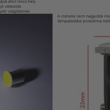
ljuk ahol nincs hely
jó választás
yéb világításnak.
A mérete nem nagyobb mint
lámpatestbe probléma nélk