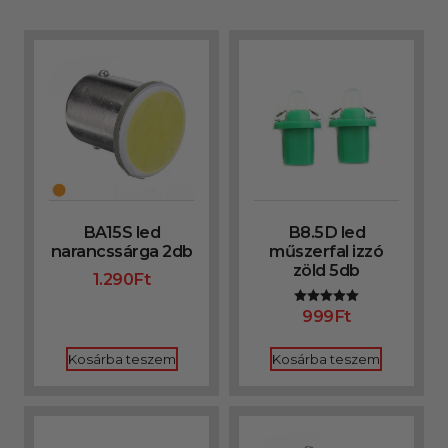
BA15S led
B8.5D led
narancssárga 2db
műszerfal izzó
zöld 5db
1.290
Ft
999
Ft
Értékelés:
5.00
/ 5
Kosárba teszem
Kosárba teszem