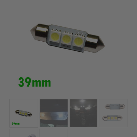
szerepelnek, amelyekben mi is bízunk.