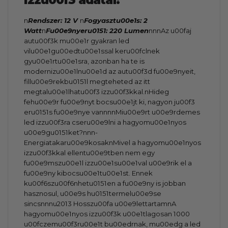
n
Rendszer: 12 V
n
Fogyasztu00e1s: 2
Watt
n
Fu00e9nyeru0151: 220 Lumen
nnnAz u00faj
autu00f3k mu00e1r gyakran led
vilu00e1gu00edtu00e1ssal keru00fclnek
gyu00e1rtu00e1sra, azonban ha te is
modernizu00e1lnu00e1d az autu00f3d fu00e9nyeit,
fillu00e9rekbu0151l megteheted az itt
megtalu00e1lhatu00f3 izzu00f3kkal.nHideg
fehu00e9r fu00e9nyt bocsu00e1jt ki, nagyon ju00f3
eru0151s fu00e9nye vannnnMiu00e9rt u00e9rdemes
led izzu00f3ra cseru00e9lni a hagyomu00e1nyos
u00e9gu0151ket?nnn-
Energiatakaru00e9kosaknMivel a hagyomu00e1nyos
izzu00f3kkal ellentu00e9tben nem egy
fu00e9mszu00e1l izzu00e1su00e1val u00e9rik el a
fu00e9ny kibocsu00e1tu00e1st. Ennek
ku00f6szu00f6nhetu0151en a fu00e9ny is jobban
hasznosul, u00e9s hu0151termelu00e9se
sincsnnnu2013 Hosszu00fa u00e9lettartamnA
hagyomu00e1nyos izzu00f3k u00e1tlagosan 1000
u00fczemu00f3ru00e1t bu00edrnak, mu00edg a led