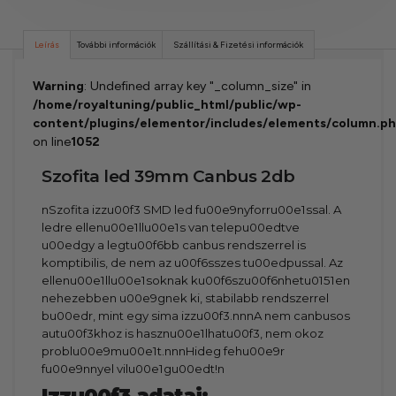
Leírás
További információk
Szállítási & Fizetési információk
Warning
: Undefined array key "_column_size" in
/home/royaltuning/public_html/public/wp-
content/plugins/elementor/includes/elements/column.p
on line
1052
Szofita led 39mm Canbus 2db
nSzofita izzu00f3 SMD led fu00e9nyforru00e1ssal. A
ledre ellenu00e1llu00e1s van telepu00edtve
u00edgy a legtu00f6bb canbus rendszerrel is
komptibilis, de nem az u00f6sszes tu00edpussal. Az
ellenu00e1llu00e1soknak ku00f6szu00f6nhetu0151en
nehezebben u00e9gnek ki, stabilabb rendszerrel
bu00edr, mint egy sima izzu00f3.nnnA nem canbusos
autu00f3khoz is hasznu00e1lhatu00f3, nem okoz
problu00e9mu00e1t.nnnHideg fehu00e9r
fu00e9nnyel vilu00e1gu00edt!n
Izzu00f3 adatai: