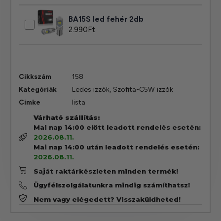
BA15S led fehér 2db
2.990
Ft
Cikkszám
158
Kategóriák
Ledes izzók
,
Szofita-C5W izzók
Cimke
lista
Várható szállítás:
Mai nap 14:00 előtt leadott rendelés esetén:
2026.08.11.
Mai nap 14:00 után leadott rendelés esetén:
2026.08.11.
Saját raktárkészleten minden termék!
Ügyfélszolgálatunkra mindig számíthatsz!
Nem vagy elégedett? Visszaküldheted!