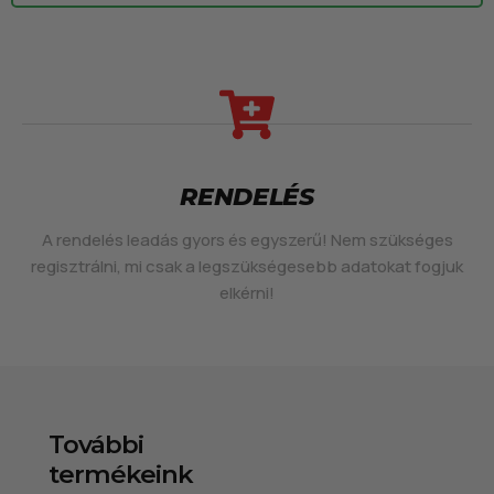
RENDELÉS
A rendelés leadás gyors és egyszerű! Nem szükséges
regisztrálni, mi csak a legszükségesebb adatokat fogjuk
elkérni!
További
termékeink