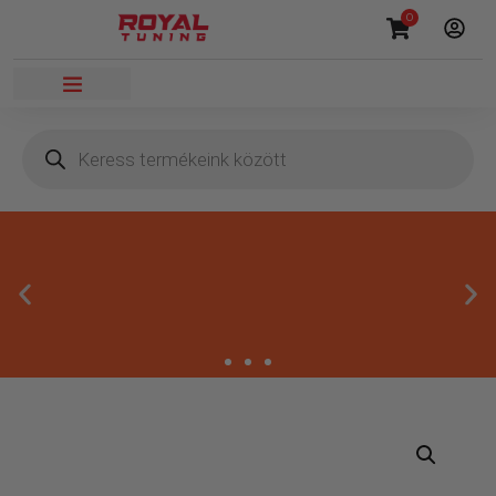
0
Megbízható termékek
Kínálatunkban kizárólag olyan termékek