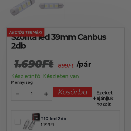
AKCIÓS TERMÉK!
Szofita led 39mm Canbus
2db
1.690
Ft
/pár
899
Ft
Készletinfó: Készleten van
Mennyiség
Kosárba
−
+
Ezeket
ajánljuk
hozzá:
T10 led 2db
1.199
Ft