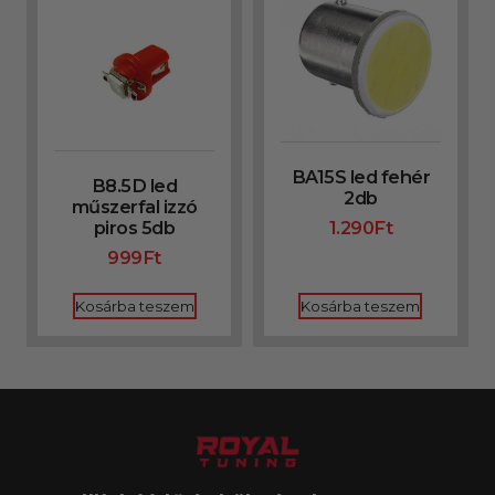
BA15S led fehér
B8.5D led
2db
műszerfal izzó
piros 5db
1.290
Ft
999
Ft
Kosárba teszem
Kosárba teszem