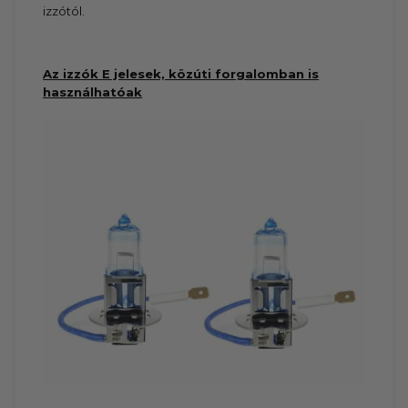
izzótól.
Az izzók E jelesek, közúti forgalomban is
használhatóak