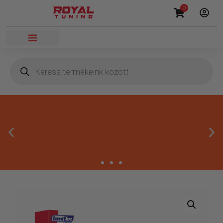
0
Megbízható termékek
Kínálatunkban kizárólag olyan termékek