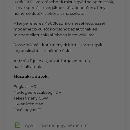
izzók 130%-kal erősebbek mint a gyári halogén izzók,
illetve speciális üvegüknek köszönhetően a fény
hőmérsékletük is eltér a sima izzóétól.
A fénye fehéres, 4300K színhőmérsékletű, ezzel
modernebb külsőt kölcsönöz az autónak és
mindemellett sokkal jobban lehet vele látni.
Rossz időjárási körülmények közt is ez az egyik
legideálisabb színhőmérséklet.
Az izzók E jelesek, közúti forgalomban is
használhatóak
Műszaki adatok:
Foglalat: H3
Névleges feszültség: 12 V
Teljesítmény: 55W
UV-szűrős: Igen
Jóváhagyás: E1
Gyári izzóval megegyező méretű