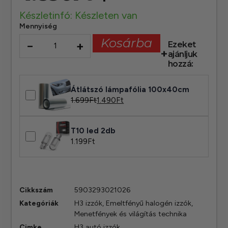
Készletinfó: Készleten van
Mennyiség
Kosárba
−
+
Ezeket
ajánljuk
hozzá:
Átlátszó lámpafólia 100x40cm
1.699
Ft
1.490
Ft
T10 led 2db
1.199
Ft
Cikkszám
5903293021026
Kategóriák
H3 izzók
,
Emeltfényű halogén izzók
,
Menetfények és világítás technika
Cimke
H3 autó izzók