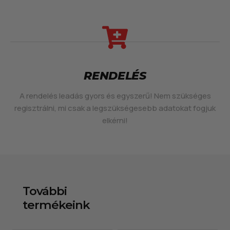
RENDELÉS
A rendelés leadás gyors és egyszerű! Nem szükséges
regisztrálni, mi csak a legszükségesebb adatokat fogjuk
elkérni!
További
termékeink