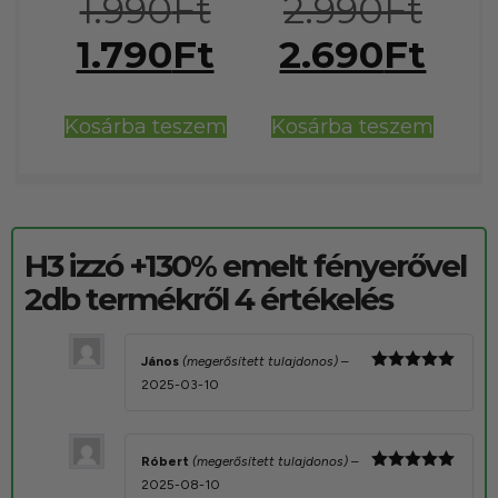
1.990
Ft
2.990
Ft
4.92
4.89
/ 5
/ 5
1.790
Ft
2.690
Ft
Kosárba teszem
Kosárba teszem
H3 izzó +130% emelt fényerővel
2db
termékről 4 értékelés
János
(megerősített tulajdonos)
–
Értékelés:
2025-03-10
5
/ 5
Róbert
(megerősített tulajdonos)
–
Értékelés:
2025-08-10
5
/ 5