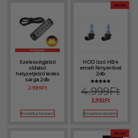
Akció!
Szélességjelző
HOD izzó HB4
oldalsó
emelt fényerővel
helyzetjelző ledes
2db
sárga 2db
4.999
Ft
2.999
Ft
Értékelés:
5.00
/ 5
3.992
Ft
Kosárba teszem
Kosárba teszem
Akció!