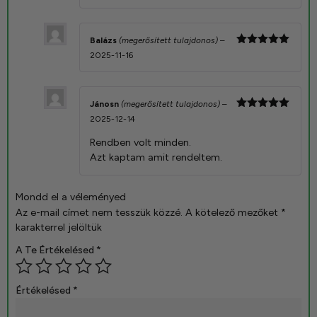
Balázs
(megerősített tulajdonos)
–
Értékelés:
2025-11-16
5
/ 5
Jánosn
(megerősített tulajdonos)
–
Értékelés:
2025-12-14
5
/ 5
Rendben volt minden.
Azt kaptam amit rendeltem.
Mondd el a véleményed
Az e-mail címet nem tesszük közzé.
A kötelező mezőket
*
karakterrel jelöltük
A Te Értékelésed
*
Értékelésed
*