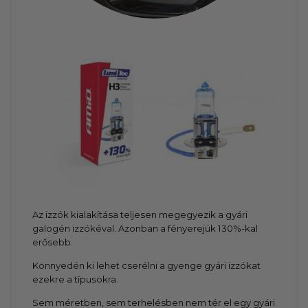
Az izzók kialakítása teljesen megegyezik a gyári
galogén izzókéval. Azonban a fényerejük 130%-kal
erősebb.
Könnyedén ki lehet cserélni a gyenge gyári izzókat
ezekre a típusokra.
Sem méretben, sem terhelésben nem tér el egy gyári