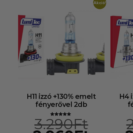
Akció!
H11 izzó +130% emelt
H4 
fényerővel 2db
f
3.290
Ft
Értékelés:
5.00
/ 5