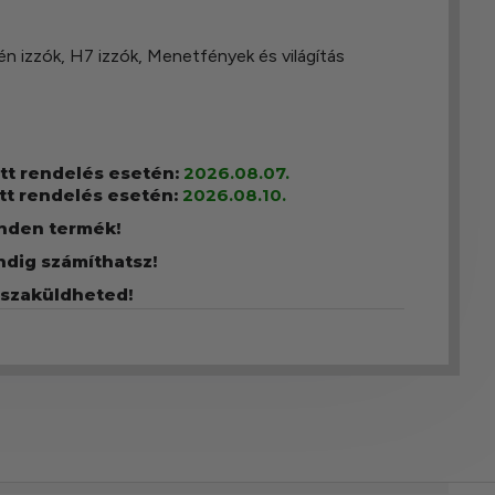
én izzók
,
H7 izzók
,
Menetfények és világítás
ott rendelés esetén:
2026.08.07.
tt rendelés esetén:
2026.08.10.
inden termék!
ndig számíthatsz!
sszaküldheted!