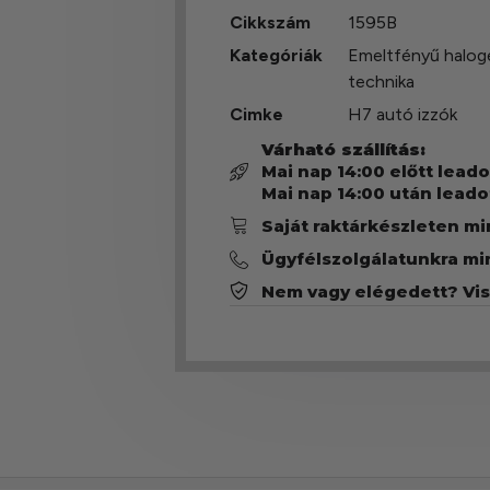
Cikkszám
1595B
Kategóriák
Emeltfényű halog
technika
Cimke
H7 autó izzók
Várható szállítás:
Mai nap 14:00 előtt lead
Mai nap 14:00 után leado
Saját raktárkészleten m
Ügyfélszolgálatunkra mi
Nem vagy elégedett? Vi