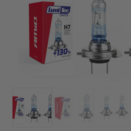
Kínálatunkban kizárólag olyan termékek sz