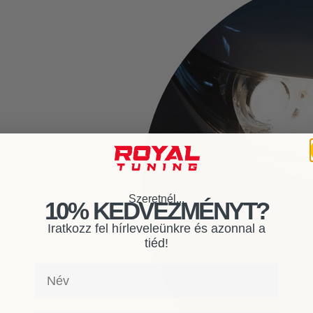
Szeretnél...
10% KEDVEZMÉNYT?
Iratkozz fel hírleveleünkre és azonnal a
tiéd!
Név