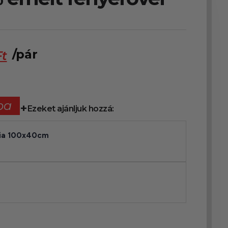
/pár
Ft
ba
Ezeket ajánljuk hozzá:
lia 100x40cm