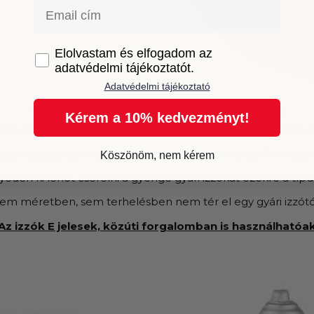
Email
GDPR
Elolvastam és elfogadom az
adatvédelmi tájékoztatót.
Adatvédelmi tájékoztató
Gyárival megegyező kialakítású izzók
Kérem a 10% kedvezményt!
ljesen megegyezik a gyári galogén izzókéval. Azonban a fény
tása megegyezik a gyári izzókéval, fém gallérral és fém lábak
Köszönöm, nem kérem
edén ki lehet cserélni a gyenge gyári izzókat ezekre a típu
em méretben, sem terhelésben nem tér el egy gyári izzótó
Az izzók E jelesek, közúti forgalomban is használhatóa