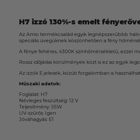
H7 izzó 130%-s emelt fényerő
Az Amio termékcsalád egyik legnépszerűbbb halogén
speciális üvegüknek köszönhetően a fény hőmérsékle
A fénye fehéres, 4300K színhőmérsékletű, ezzel mo
Rossz időjárási körülmények közt is ez az egyik leg
Az izzók E jelesek, közúti forgalomban is használha
Műszaki adatok:
Foglalat: H7
Névleges feszültség: 12 V
Teljesítmény: 55W
UV-szűrős: Igen
Jóváhagyás: E1