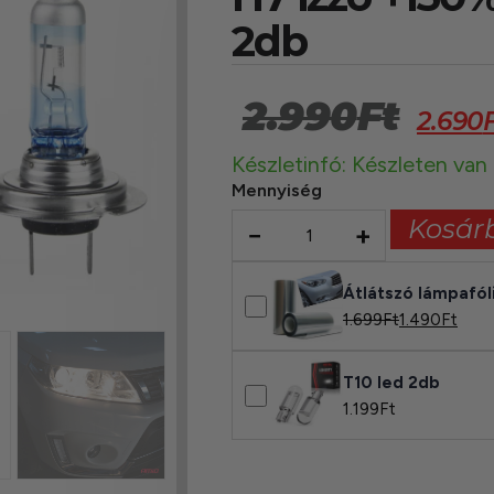
2db
erepelnek, amelyekben mi is bízunk.
2.990
Ft
2.690
Készletinfó: Készleten van
Mennyiség
Kosár
−
+
Átlátszó lámpafó
1.699
Ft
1.490
Ft
T10 led 2db
1.199
Ft