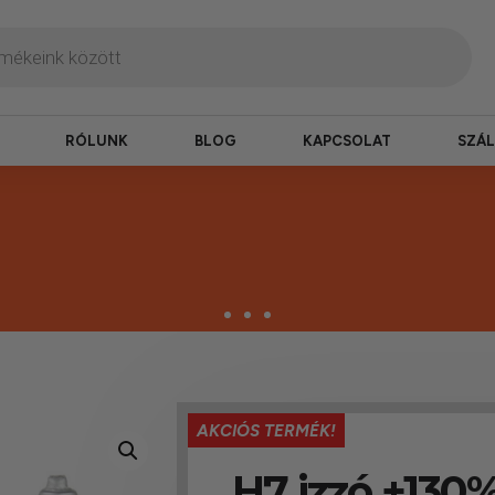
RÓLUNK
BLOG
KAPCSOLAT
SZÁL
AKCIÓS TERMÉK!
termékek
H7 izzó +130