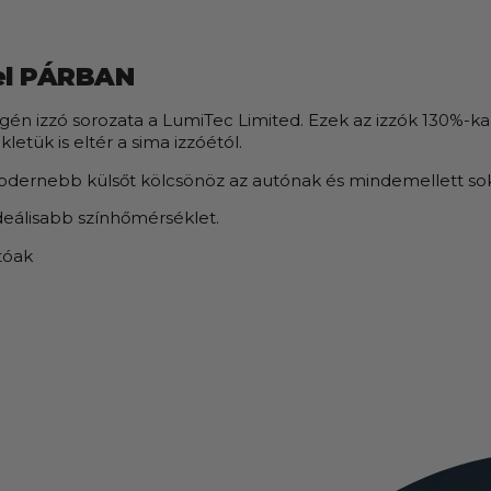
vel PÁRBAN
 izzó sorozata a LumiTec Limited. Ezek az izzók 130%-kal e
tük is eltér a sima izzóétól.
dernebb külsőt kölcsönöz az autónak és mindemellett sokka
ideálisabb színhőmérséklet.
tóak