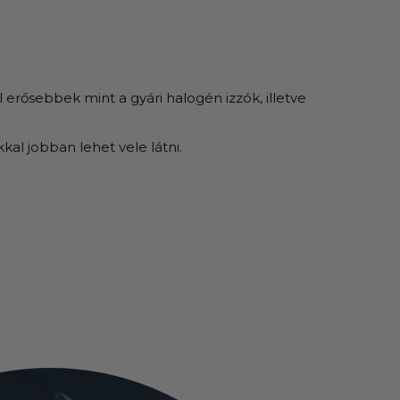
rősebbek mint a gyári halogén izzók, illetve
l jobban lehet vele látni.