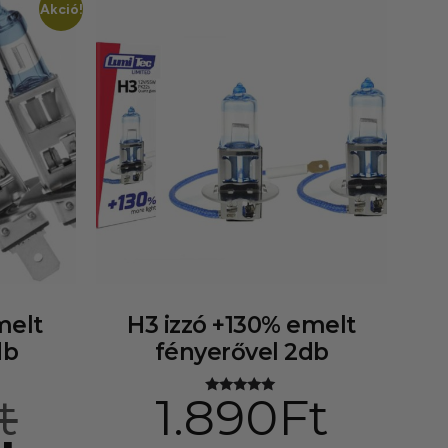
Akció!
melt
H3 izzó +130% emelt
db
fényerővel 2db
t
1.890
Ft
Értékelés:
5.00
/ 5