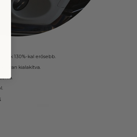
erejük 130%-kal erősebb.
kal van kialakítva.
sokra.
l.
k