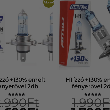
Akció!
izzó +130% emelt
H1 izzó +130% e
ényerővel 2db
fényerővel 2
2.990
Ft
1.990
F
Értékelés:
Értékelés:
4.91
4.92
/ 5
/ 5