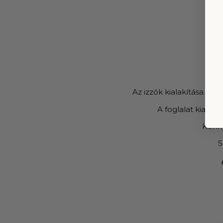
Az izzók kialakítása te
A foglalat kialakí
Könny
S