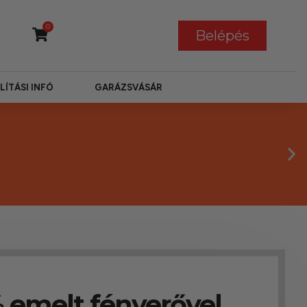
0
Belépés
LÍTÁSI INFÓ
GARÁZSVÁSÁR
% emelt fényerővel