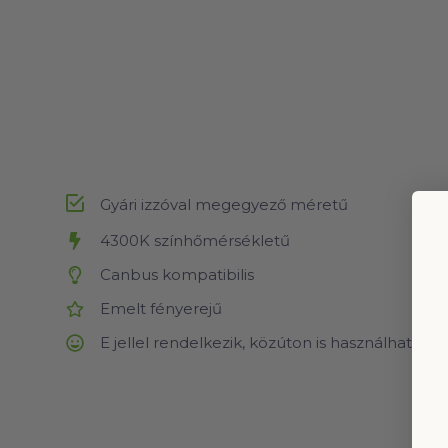
Gyári izzóval megegyező méretű
4300K színhőmérsékletű
Canbus kompatibilis
Emelt fényerejű
E jellel rendelkezik, közúton is használható