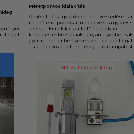
Méretpontos kialakítás
hideg
A mérete és a gyujtópont elhelyezkedése szin
miliméterre pontosan megegyezik a gyári H3
gyományos
izzóéval. Ennek köszönhetően az olyan
ia fényét.
lámpatestekbe is berakható, amelyekbe csak 
gyári méret fér be. Ilyenek például a beforgat
a különböző adapteres felfogatású lámpatest