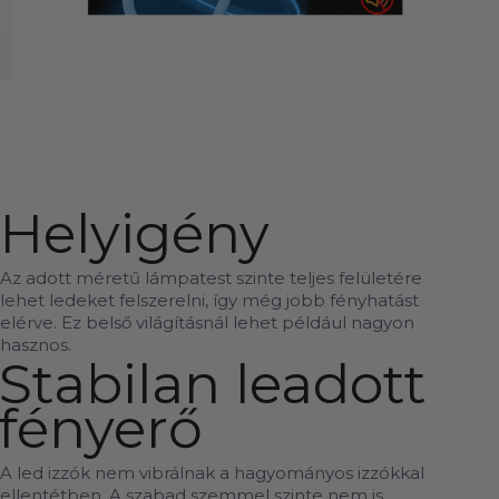
Helyigény
Az adott méretű lámpatest szinte teljes felületére
lehet ledeket felszerelni, így még jobb fényhatást
elérve. Ez belső világításnál lehet például nagyon
hasznos.
Stabilan leadott
fényerő
A led izzók nem vibrálnak a hagyományos izzókkal
ellentétben. A szabad szemmel szinte nem is