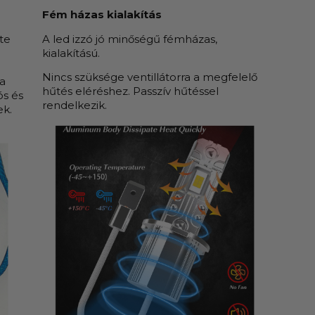
Fém házas kialakítás
te
A led izzó jó minőségű fémházas,
kialakítású.
Nincs szüksége ventillátorra a megfelelő
a
hűtés eléréshez. Passzív hűtéssel
ós és
rendelkezik.
ek.