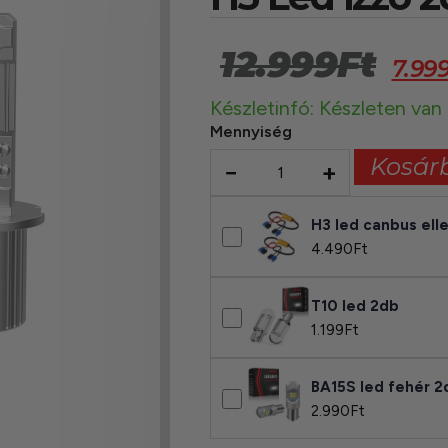
12.999
Ft
7.99
Készletinfó: Készleten van
Mennyiség
Kosár
−
+
H3 led canbus ell
4.490
Ft
T10 led 2db
1.199
Ft
BA15S led fehér 2
2.990
Ft