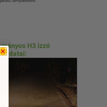
ogatású lámpatestek.
mányos H3 izzó
adatai: