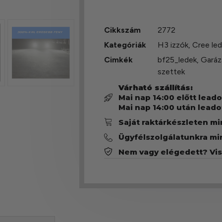
Cikkszám
2772
Kategóriák
H3 izzók
,
Cree le
Cimkék
bf25_ledek
,
Garáz
szettek
Várható szállítás:
Mai nap 14:00 előtt lead
Mai nap 14:00 után leado
Saját raktárkészleten m
Ügyfélszolgálatunkra mi
Nem vagy elégedett? Vi