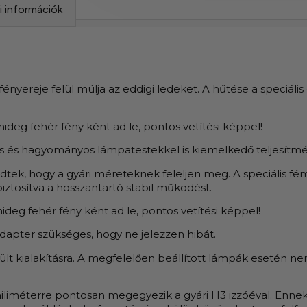
si információk
 fényereje felül múlja az eddigi ledeket. A hűtése a speci
deg fehér fény ként ad le, pontos vetítési képpel!
os és hagyományos lámpatestekkel is kiemelkedő teljesítmé
ekedtek, hogy a gyári méreteknek feleljen meg. A speciális
biztosítva a hosszantartó stabil működést.
ideg fehér fény ként ad le, pontos vetítési képpel!
dapter szükséges, hogy ne jelezzen hibát.
ült kialakításra. A megfelelően beállított lámpák esetén n
iliméterre pontosan megegyezik a gyári H3 izzóéval. Enne