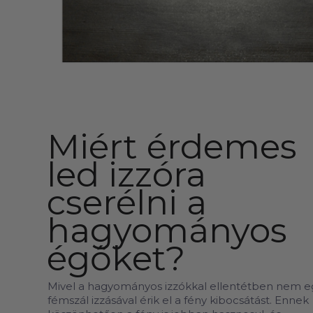
Miért érdemes
led izzóra
cserélni a
hagyományos
égőket?
Mivel a hagyományos izzókkal ellentétben nem e
fémszál izzásával érik el a fény kibocsátást. Ennek