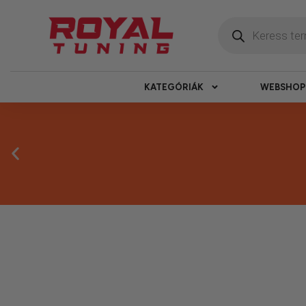
KATEGÓRIÁK
WEBSHOP
Másnapi ké
Gyors rendelésfeldolgozással segítünk, h