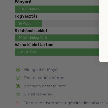
Fényerő
8000 Lumen
Fogyasztás
25 Watt
Színhőmérséklet
6000K hideg fehér
Várható élettartam
10000 Óra
Hideg fehér fényű
Pontos vetítési képpel
Könnyen beszerelhető
Emelt fényerejű
Canbus rendszerhez kiegészítő ellenállás szük