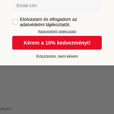
Email
Fényerő
1500 Lumen
GDPR
Elolvastam és elfogadom az
Fogyasztás
adatvédelmi tájékoztatót.
55 Watt
Adatvédelmi tájékoztató
Színhőmérséklet
Kérem a 10% kedvezményt!
4000K meleg fehér
Várható élettartam
Köszönöm, nem kérem
500 Óra
séges!