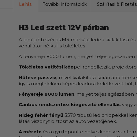
Leírás
További információk
Szállítási & Fizeté
H3 Led szett 12V párban
A legújabb szériás M4 márkájú ledek kialakítása és
ventillátor nélkül is tökéletes
A fényereje 8000 lumen, melyet teljes egészében hi
Tökéletes vetítési kép
pel rendelkezik, projektor
Hűtése passzív,
mivel kialakítása során arra tör
így is megfelelően képes leadni a keletkezett hőt, 
Fényereje 8000 lumen
, melyet teljes egészében h
Canbus rendszerhez kiegészítő ellenállás
vagy a
Hideg fehér fényű
3570 típusú led chippekkel ker
látási viszonyt biztosít az autó vezetőjének.
A mérete
és a gyujtópont elhelyezkedése szinte m