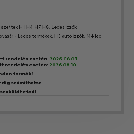
d szettek H1 H4 H7 H8
,
Ledes izzók
svásár - Ledes termékek
,
H3 autó izzók
,
M4 led
ott rendelés esetén:
2026.08.07.
tt rendelés esetén:
2026.08.10.
inden termék!
ndig számíthatsz!
sszaküldheted!