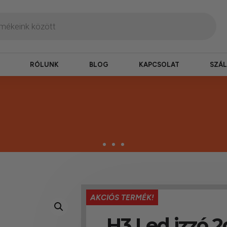
RÓLUNK
BLOG
KAPCSOLAT
SZÁL
zbesítés
AKCIÓS TERMÉK!
ogy hamar kézhez kapd a csomagod.
H3 Led izzó 