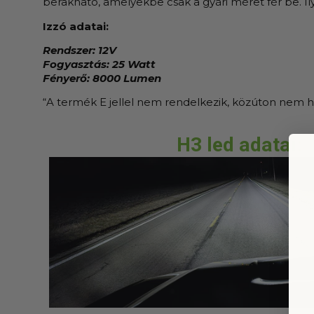
berakható, amelyekbe csak a gyári méret fér be. I
Izzó adatai:
Rendszer: 12V
Fogyasztás: 25 Watt
Fényerő: 8000 Lumen
“A termék E jellel nem rendelkezik, közúton nem 
H3 led adatai: