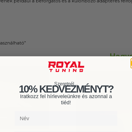
lyenek például a beforgatós és a különböző adapteres felf
használható”
Hagyo
Szeretnél...
10% KEDVEZMÉNYT?
Iratkozz fel hírleveleünkre és azonnal a
tiéd!
Név