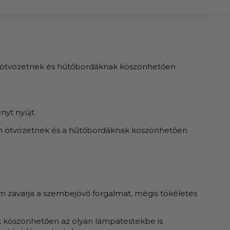
ális ötvözetnek és hűtőbordáknak köszönhetően
nyt nyújt.
 fém ötvözetnek és a hűtőbordáknak köszönhetően
em zavarja a szembejövő forgalmat, mégis tökéletes
k köszönhetően az olyan lámpatestekbe is