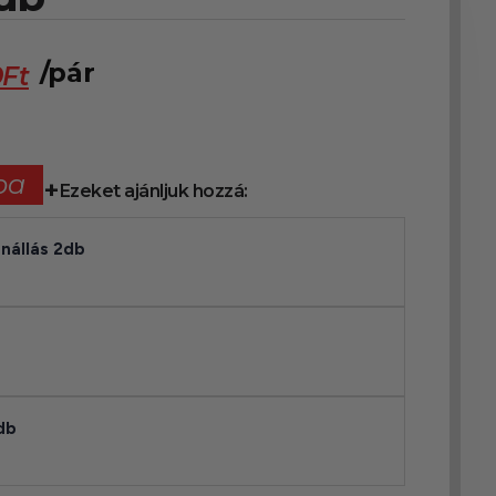
/pár
9
Ft
ba
Ezeket ajánljuk hozzá:
enállás 2db
db