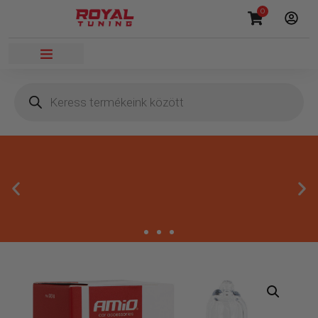
0
Megbízható termékek
Kínálatunkban kizárólag olyan termékek