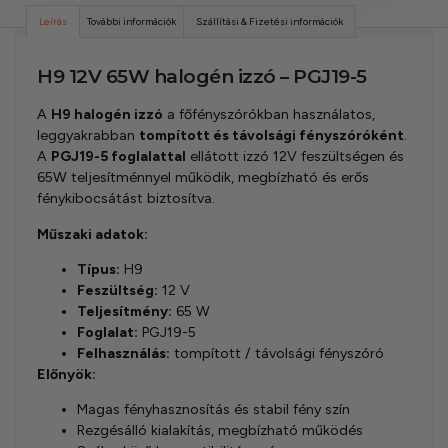
Leírás
További információk
Szállítási & Fizetési információk
H9 12V 65W halogén izzó – PGJ19-5
A
H9 halogén izzó
a főfényszórókban használatos,
leggyakrabban
tompított és távolsági fényszóróként
.
A
PGJ19-5 foglalattal
ellátott izzó 12V feszültségen és
65W teljesítménnyel működik, megbízható és erős
fénykibocsátást biztosítva.
Műszaki adatok:
Típus:
H9
Feszültség:
12 V
Teljesítmény:
65 W
Foglalat:
PGJ19-5
Felhasználás:
tompított / távolsági fényszóró
Előnyök:
Magas fényhasznosítás és stabil fény szín
Rezgésálló kialakítás, megbízható működés