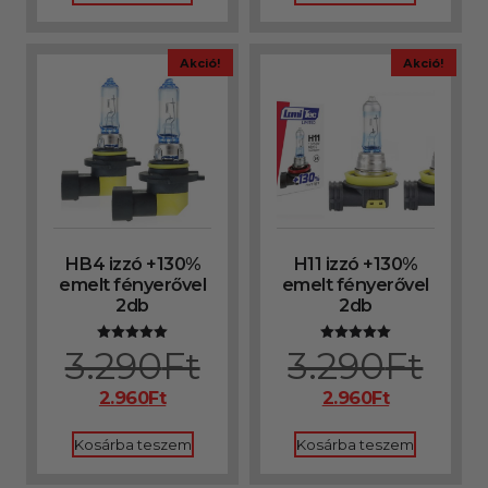
Akció!
Akció!
HB4 izzó +130%
H11 izzó +130%
emelt fényerővel
emelt fényerővel
2db
2db
3.290
Ft
3.290
Ft
Értékelés:
Értékelés:
5.00
5.00
/ 5
/ 5
2.960
Ft
2.960
Ft
Kosárba teszem
Kosárba teszem