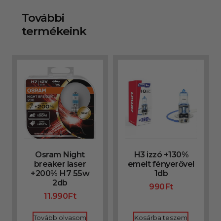
További
termékeink
Osram Night
H3 izzó +130%
breaker laser
emelt fényerővel
+200% H7 55w
1db
2db
990
Ft
11.990
Ft
Tovább olvasom
Kosárba teszem