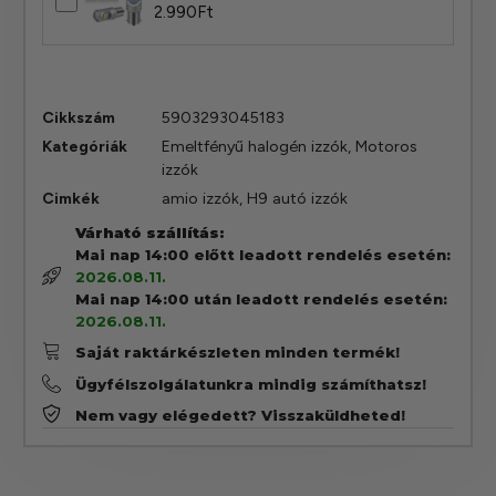
2.990
Ft
Cikkszám
5903293045183
Kategóriák
Emeltfényű halogén izzók
,
Motoros
izzók
Cimkék
amio izzók
,
H9 autó izzók
Várható szállítás:
Mai nap 14:00 előtt leadott rendelés esetén:
2026.08.11.
Mai nap 14:00 után leadott rendelés esetén:
2026.08.11.
Saját raktárkészleten minden termék!
Ügyfélszolgálatunkra mindig számíthatsz!
Nem vagy elégedett? Visszaküldheted!