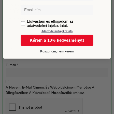
A Te Értékelésed
*
Email
Értékelésed
*
GDPR
Elolvastam és elfogadom az
adatvédelmi tájékoztatót.
Adatvédelmi tájékoztató
Kérem a 10% kedvezményt!
Név
*
Köszönöm, nem kérem
E-Mail
*
A Nevem, E-Mail Címem, És Weboldalcímem Mentése A
Böngészőben A Következő Hozzászólásomhoz.