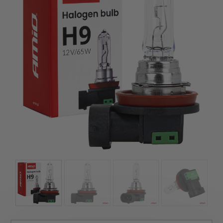
szerepelnek, amelyekben mi is bízunk.