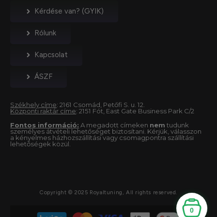
Kérdése van? (GYIK)
Rólunk
Kapcsolat
ÁSZF
Székhely címe
: 2161 Csomád, Petőfi S. u. 12.
Központi raktár címe
: 2151 Fót, East Gate Business Park C/2
Fontos információ:
A megadott címeken
nem
tudunk
személyes átvételi lehetőséget biztosítani. Kérjük, válasszon
a kényelmes házhozszállítási vagy csomagpontra szállítási
lehetőségek közül.
Copyright © 2025 Royaltuning, All rights reserved.
0