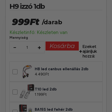
H9 izzó 1db
999
Ft
/darab
Készletinfó: Készleten van
Mennyiség
Kosárba
−
+
Ezeket
ajánljuk
hozzá:
H8 led canbus ellenállás 2db
4.490
Ft
T10 led 2db
1.199
Ft
BA15S led fehér 2db