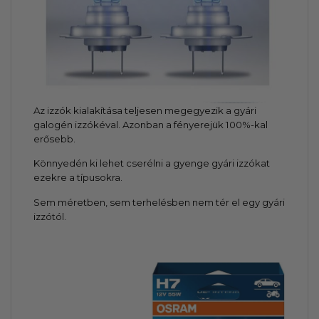
Az izzók kialakítása teljesen megegyezik a gyári
galogén izzókéval. Azonban a fényerejük 100%-kal
erősebb.
Könnyedén ki lehet cserélni a gyenge gyári izzókat
ezekre a típusokra.
Sem méretben, sem terhelésben nem tér el egy gyári
izzótól.