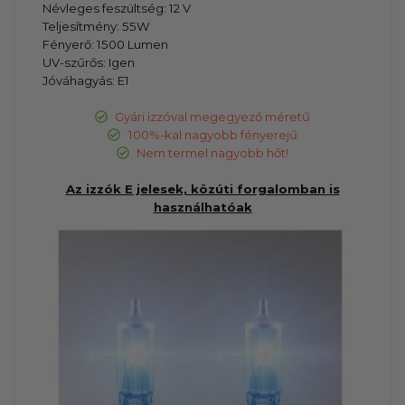
Névleges feszültség: 12 V
Teljesítmény: 55W
Fényerő: 1500 Lumen
UV-szűrős: Igen
Jóváhagyás: E1
Gyári izzóval megegyező méretű
100%-kal nagyobb fényerejű
Nem termel nagyobb hőt!
Az izzók E jelesek, közúti forgalomban is
használhatóak