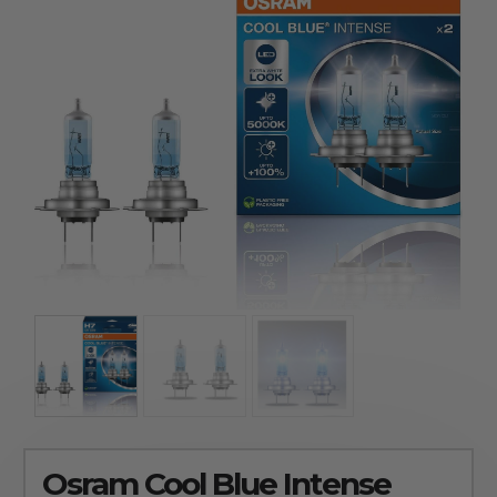
Kínálatunkban kizárólag olyan termékek
szerepelnek, amelyekben mi is bízunk.
Osram Cool Blue Intense