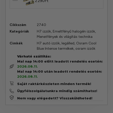
2.290
Ft
Cikkszám
2740
Kategóriák
H7 izzók
,
Emeltfényű halogén izzók
,
Menetfények és világítás technika
Cimkék
H7 autó izzók
,
legálled
,
Osram Cool
Blue Intense termékek
,
osram izzók
Várható szállítás:
Mai nap 14:00 előtt leadott rendelés esetén:
2026.08.11.
Mai nap 14:00 után leadott rendelés esetén:
2026.08.11.
Saját raktárkészleten minden termék!
Ügyfélszolgálatunkra mindig számíthatsz!
Nem vagy elégedett? Visszaküldheted!