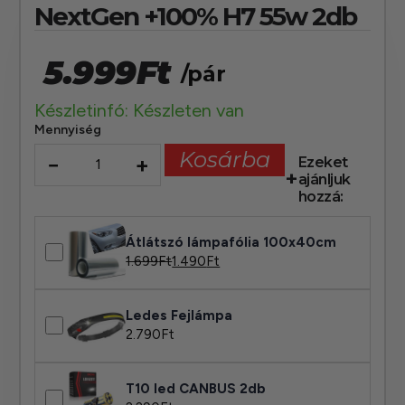
NextGen +100% H7 55w 2db
5.999
Ft
/pár
Készletinfó: Készleten van
Mennyiség
Kosárba
−
+
Ezeket
ajánljuk
hozzá:
Átlátszó lámpafólia 100x40cm
1.699
Ft
1.490
Ft
Ledes Fejlámpa
2.790
Ft
T10 led CANBUS 2db