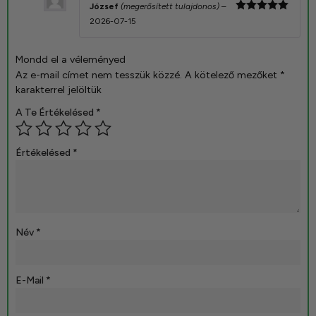
József
(megerősített tulajdonos)
–
Értékelés:
2026-07-15
5
/ 5
Mondd el a véleményed
Az e-mail címet nem tesszük közzé.
A kötelező mezőket
*
karakterrel jelöltük
A Te Értékelésed
*
Értékelésed
*
Név
*
E-Mail
*