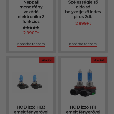
Nappali
Szélességjelző
menetfény
oldalsó
vezérlő
helyzetjelző ledes
elektronika 2
piros 2db
funkciós
2.999
Ft
2.990
Ft
Értékelés:
5.00
/ 5
Kosárba teszem
Kosárba teszem
Akció!
Akció!
HOD izzó HB3
HOD izzó H11
emelt fényerővel
emelt fényerővel