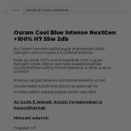
Leírás
Szállítási & Fizetési információk
Osram Cool Blue Intense NextGen
+100% H7 55w 2db
Az Osram termékcsalád egyik legnépszerűbbb
halogén izzó sorozata a CoolBlue Intense .
Ezek az izzók 100%-kal erősebbek mint a gyári
halogén izzók, illetve speciális kialakításuknak
köszönhetően a fény hőmérsékletük is eltér a sima
izzóétól.
A fénye sárgás fehéres színhőmérsékletű, ezzel
modernebb külsőt kölcsönöz az autónak és
mindemellett sokkal jobban lehet vele látni.
Az izzók E jelesek, közúti forgalomban is
használhatóak
Műszaki adatok:
Foglalat: H7