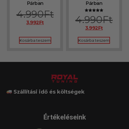
Párban
Párban
4.990
Ft
4.990
Ft
Értékelés:
5.00
3.992
Ft
/ 5
3.992
Ft
Kosárba teszem
Kosárba teszem
Szállítási idő és költségek
Értékeléseink