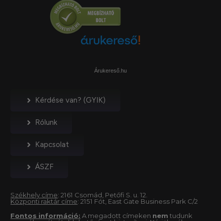
Árukereső.hu
Kérdése van? (GYIK)
Rólunk
Kapcsolat
ÁSZF
Székhely címe
: 2161 Csomád, Petőfi S. u. 12.
Központi raktár címe
: 2151 Fót, East Gate Business Park C/2
Fontos információ:
A megadott címeken
nem
tudunk